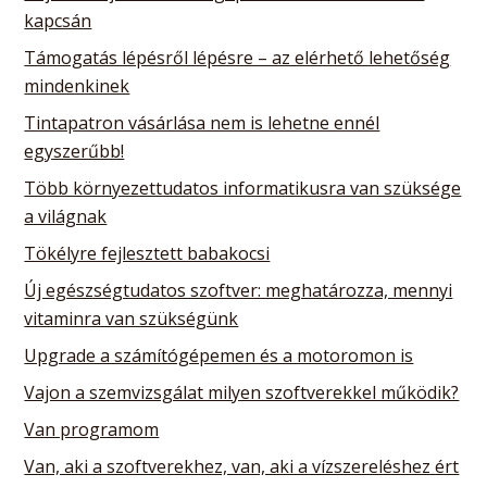
kapcsán
Támogatás lépésről lépésre – az elérhető lehetőség
mindenkinek
Tintapatron vásárlása nem is lehetne ennél
egyszerűbb!
Több környezettudatos informatikusra van szüksége
a világnak
Tökélyre fejlesztett babakocsi
Új egészségtudatos szoftver: meghatározza, mennyi
vitaminra van szükségünk
Upgrade a számítógépemen és a motoromon is
Vajon a szemvizsgálat milyen szoftverekkel működik?
Van programom
Van, aki a szoftverekhez, van, aki a vízszereléshez ért