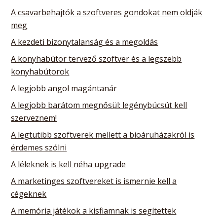
A csavarbehajtók a szoftveres gondokat nem oldják
meg
A kezdeti bizonytalanság és a megoldás
A konyhabútor tervező szoftver és a legszebb
konyhabútorok
A legjobb angol magántanár
A legjobb barátom megnősül: legénybúcsút kell
szerveznem!
A legtutibb szoftverek mellett a bioáruházakról is
érdemes szólni
A léleknek is kell néha upgrade
A marketinges szoftvereket is ismernie kell a
cégeknek
A memória játékok a kisfiamnak is segítettek