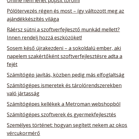
Online nem lehet popsit törölni
Pólótervezés régen és most – így változott meg az
ajándékkészítés világa
Ráérsz sütni a szoftverfejlesztő munkád mellett?
Innen rendelj hozzá eszközöket!
Sosem késő újrakezdeni – a sokoldalú ember, aki
napelem szakértőként szoftverfejlesztésre adta a
fejét
Számítógép javítás, közben pedig más elfoglaltság
Számítógépes ismeretek és tárolórendszerekben
való jártasság
Számítógépes kellékek a Metroman webshopból
Számítógépes szoftverek és gyermekfejlesztés
Személyes történet: hogyan segített nekem az okos
vércukormérő