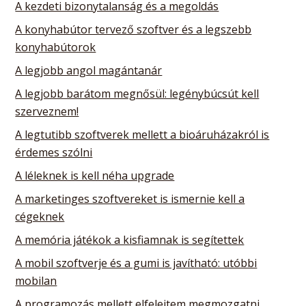
A kezdeti bizonytalanság és a megoldás
A konyhabútor tervező szoftver és a legszebb
konyhabútorok
A legjobb angol magántanár
A legjobb barátom megnősül: legénybúcsút kell
szerveznem!
A legtutibb szoftverek mellett a bioáruházakról is
érdemes szólni
A léleknek is kell néha upgrade
A marketinges szoftvereket is ismernie kell a
cégeknek
A memória játékok a kisfiamnak is segítettek
A mobil szoftverje és a gumi is javítható: utóbbi
mobilan
A programozás mellett elfelejtem megmozgatni