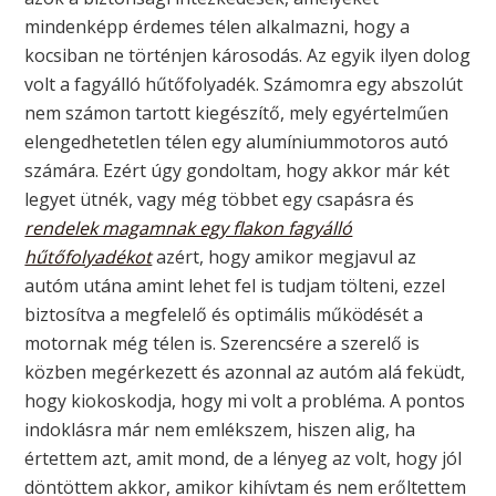
mindenképp érdemes télen alkalmazni, hogy a
kocsiban ne történjen károsodás. Az egyik ilyen dolog
volt a fagyálló hűtőfolyadék. Számomra egy abszolút
nem számon tartott kiegészítő, mely egyértelműen
elengedhetetlen télen egy alumíniummotoros autó
számára. Ezért úgy gondoltam, hogy akkor már két
legyet ütnék, vagy még többet egy csapásra és
rendelek magamnak egy flakon fagyálló
hűtőfolyadékot
azért, hogy amikor megjavul az
autóm utána amint lehet fel is tudjam tölteni, ezzel
biztosítva a megfelelő és optimális működését a
motornak még télen is. Szerencsére a szerelő is
közben megérkezett és azonnal az autóm alá feküdt,
hogy kiokoskodja, hogy mi volt a probléma. A pontos
indoklásra már nem emlékszem, hiszen alig, ha
értettem azt, amit mond, de a lényeg az volt, hogy jól
döntöttem akkor, amikor kihívtam és nem erőltettem