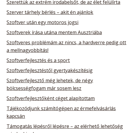
Szerettük az extrém irodabelsőt, de az élet felülírta
Szerver tárhely bérlés – akit én ajánlok
Szoftver után egy motoros jogsi
Szoftverek írása utána mentem Ausztriába
Szoftveres problémám az nincs, a hardverre pedig ott
a mellnagyobbítás!
Szoftverfejlesztés és a sport
Szoftverfejlesztéstől gyertyakészítésig
Szoftverfejlesztő még lehetek, de négy
bölcsességfogam már sosem lesz
Szoftverfejlesztőként céget alapítottam
Tájékozódjunk számítógépen az érmefelvásárlás
kapcsán
Támogatás lépésről lépésre – az elérhető lehetőség