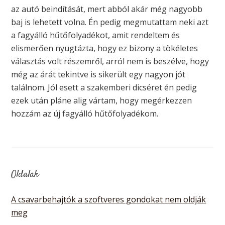
az autó beindítását, mert abból akár még nagyobb
baj is lehetett volna. Én pedig megmutattam neki azt
a fagyálló hűtőfolyadékot, amit rendeltem és
elismerően nyugtázta, hogy ez bizony a tökéletes
választás volt részemről, arról nem is beszélve, hogy
még az árát tekintve is sikerült egy nagyon jót
találnom. Jól esett a szakemberi dicséret én pedig
ezek után pláne alig vártam, hogy megérkezzen
hozzám az új fagyálló hűtőfolyadékom.
Oldalak
A csavarbehajtók a szoftveres gondokat nem oldják
meg