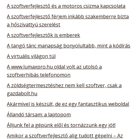
A szoftverfejlesztő és a motoros csizma kapcsolata
A szoftverfejlesztő férjem inkább szakemberre bízta
a hőszivattyú szerelést
A szoftverfejlesztők is emberek
A tangó tánc manapság bonyolultabb, mint a kódírás
A virtuális világon túl
A www.lumaxpro.hu oldal volt az utolsó a
szoftverhibás telefonomon
A zöldségtermesztéshez nem kell szoftver, csak a
gazdabolt.hu
Akármivel is készült, de ez egy fantasztikus weboldal
Állandó társam: a laptopom
Álljunk fel a gépünk elől és tornázzunk egy jót!
Amikor a szoftverfejlesztő alig tudott gépelni – Az