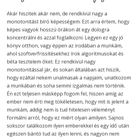
Akár hiszitek akár nem, de rendkívül nagy a
monotonitást bíró képességem. Ezt arra értem, hogy
képes vagyok hosszú órákon át egy dologra
koncentrálni és azzal foglalkozni. Legyen ez egy jó
könyv otthon, vagy éppen az irodában a munkám,
ahol szoftverfrissítésekhez írok algoritmusokat és
béta tesztelem őket. Ez rendkívül nagy
monotonitással jár, és sokan általában azt hiszik,
hogy ezáltal nekem unalmasak a napjaim, unatkozom
a munkában és soha semmi izgalmas nem történik.
Én ezt teljesen másképp fogom fel, hiszen amíg az
ember nem érti meg tökéletesen, hogy mit is jelent a
munkám, addig nem is tud hitelesen véleményt
formálni arról, hogy ez miért olyan amilyen. Sajnos
sokszor találkozom ilyen emberekkel és egy idő után
egészen bántó tud az ilyen lenni, és nagyon nem