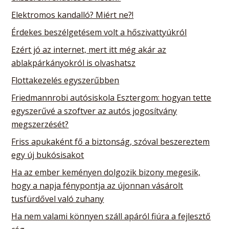
Elektromos kandalló? Miért ne?!
Érdekes beszélgetésem volt a hőszivattyúkról
Ezért jó az internet, mert itt még akár az
ablakpárkányokról is olvashatsz
Flottakezelés egyszerűbben
Friedmannrobi autósiskola Esztergom: hogyan tette
egyszerűvé a szoftver az autós jogosítvány
megszerzését?
Friss apukaként fő a biztonság, szóval beszereztem
egy új bukósisakot
Ha az ember keményen dolgozik bizony megesik,
hogy a napja fénypontja az újonnan vásárolt
tusfürdővel való zuhany
Ha nem valami könnyen száll apáról fiúra a fejlesztő