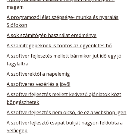
magam
A programozói élet szépsége- munka és nyaralás
Siófokon
A sok számítógép használat eredménye
A számítógépeknek is fontos az egyenletes hő
A szoftver fejlesztés mellett bármikor jut idő egy jó
fagylaltra
A szoftverektől a napelemig
A szoftveres vezérlés a jövő!
A szoftverfejlesztés mellett kedvező ajánlatok közt
böngészhetek
A szoftverfejlesztés nem olcsó, de ez a webshop igen
A szoftverfejlesztő csapat buliját nagyon feldobta a
Selfiegép