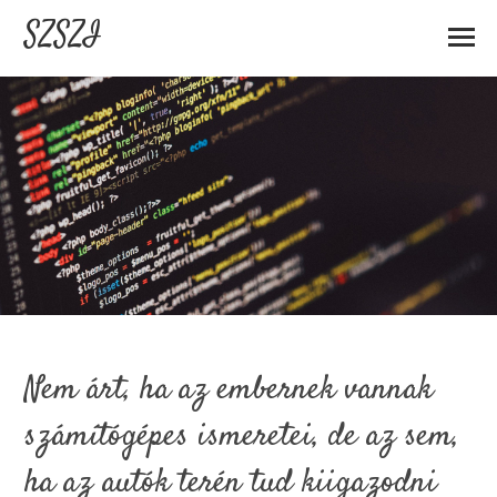
SZSZI
Nem árt, ha az embernek vannak
számítógépes ismeretei, de az sem,
ha az autók terén tud kiigazodni