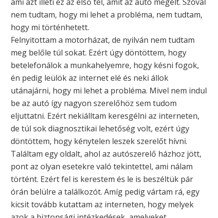
ami azt illeti ez az első tél, amit az autó megélt. Szóval
nem tudtam, hogy mi lehet a probléma, nem tudtam,
hogy mi történhetett.
Felnyitottam a motorházat, de nyilván nem tudtam
meg belőle túl sokat. Ezért úgy döntöttem, hogy
betelefonálok a munkahelyemre, hogy késni fogok,
én pedig leülök az internet elé és neki állok
utánajárni, hogy mi lehet a probléma. Mivel nem indul
be az autó így nagyon szerelőhöz sem tudom
eljuttatni. Ezért nekiálltam keresgélni az interneten,
de túl sok diagnosztikai lehetőség volt, ezért úgy
döntöttem, hogy kénytelen leszek szerelőt hívni.
Találtam egy oldalt, ahol az autószerelő házhoz jött,
pont az olyan esetekre való tekintettel, ami nálam
történt. Ezért fel is kerestem és le is beszéltük pár
órán belülre a találkozót. Amíg pedig vártam rá, egy
kicsit tovább kutattam az interneten, hogy melyek
azok a biztonsági intézkedések, amelyeket