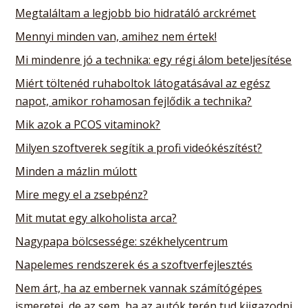
Megtaláltam a legjobb bio hidratáló arckrémet
Mennyi minden van, amihez nem értek!
Mi mindenre jó a technika: egy régi álom beteljesítése
Miért töltenéd ruhaboltok látogatásával az egész
napot, amikor rohamosan fejlődik a technika?
Mik azok a PCOS vitaminok?
Milyen szoftverek segítik a profi videókészítést?
Minden a mázlin múlott
Mire megy el a zsebpénz?
Mit mutat egy alkoholista arca?
Nagypapa bölcsessége: székhelycentrum
Napelemes rendszerek és a szoftverfejlesztés
Nem árt, ha az embernek vannak számítógépes
ismeretei, de az sem, ha az autók terén tud kiigazodni