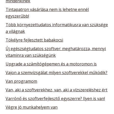
mindenkinek
Tintapatron vásárlása nem is lehetne ennél
egyszerűbb!
Több környezettudatos informatikusra van szüksége
a világnak
Tökélyre fejlesztett babakocsi
Új egészségtudatos szoftver: meghatározza, mennyi
vitaminra van szükségünk
Upgrade a számítógépemen és a motoromon is
Vajon a szemvizsgálat milyen szoftverekkel működik?
Van programom
Van, aki a szoftverekhez, van, aki a vízszereléshez ért
Varrónő és szoftverfejlesztő egyszerre? Ilyen is van!
Végre jó munkahelyem van