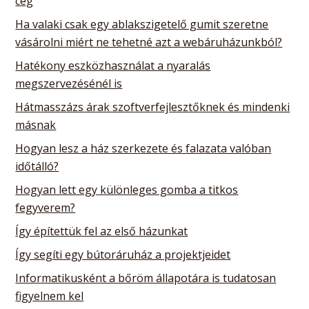
cég
Ha valaki csak egy ablakszigetelő gumit szeretne
vásárolni miért ne tehetné azt a webáruházunkból?
Hatékony eszközhasználat a nyaralás
megszervezésénél is
Hátmasszázs árak szoftverfejlesztőknek és mindenki
másnak
Hogyan lesz a ház szerkezete és falazata valóban
időtálló?
Hogyan lett egy különleges gomba a titkos
fegyverem?
Így építettük fel az első házunkat
Így segíti egy bútoráruház a projektjeidet
Informatikusként a bőröm állapotára is tudatosan
figyelnem kel