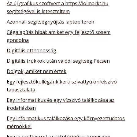
Az új grafikus szoftvert a https://lolmarkt.hu
segítségével is leteszteltem
Azonnali segítségnyújtás laptop téren
Cégalapítás hibái: amiket egy fejlesztő sosem
gondolna
Digitális otthonosság
Digitális trükkök után valódi segítség Pécsen
Dolgok, amiket nem értek
Egy fejlesztőkollégánk kerti szivattyú önfelszívó
tapasztalata
Egy informatikus és egy vízszívó találkozása az
irodaházban
Egy informatikus találkozása egy környezettudatos
mérnökkel
Egy jó szoftverrel az új futócipőt is könnyebb