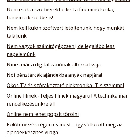
Nem csak a szoftverekbe kell a finommotorika,
hanem a kezedbe is!
Nem kell külön szoftvert letöltenünk, hogy munkát
találjunk
Nem vagyok számítógépzseni, de legalább lesz
napelemünk
Nincs már a digitalizációnak alternatívája
Női pénztárcák ajándékba anyák napjára!
Okos TV és szórakoztató elektronika IT-s szemmel
Online filmek -Teljes filmek magyarul! A technika már
rendelkezésünkre áll
Online nem lehet popsit törölni
Pólótervezés régen és most – így változott meg az
ajándékkészítés világa