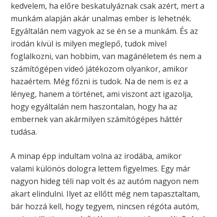
kedvelem, ha előre beskatulyáznak csak azért, mert a
munkám alapján akár unalmas ember is lehetnék.
Egyáltalán nem vagyok az se én se a munkám. És az
irodán kívül is milyen meglepő, tudok mivel
foglalkozni, van hobbim, van magánéletem és nem a
számítógépen videó játékozom olyankor, amikor
hazaértem. Még főzni is tudok. Na de nem is ez a
lényeg, hanem a történet, ami viszont azt igazolja,
hogy egyáltalán nem haszontalan, hogy ha az
embernek van akármilyen számítógépes háttér
tudása.
A minap épp indultam volna az irodába, amikor
valami különös dologra lettem figyelmes. Egy már
nagyon hideg téli nap volt és az autóm nagyon nem
akart elindulni. Ilyet az ellőtt még nem tapasztaltam,
bár hozzá kell, hogy tegyem, nincsen régóta autóm,