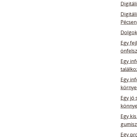
Digitál
Digitál
Pécsen
Dolgok
Egy fej
önfelsz
Egy inf
találk
Egy in
környe
Egy jó 
könnye
Egy kis
gumisz
Egy pro