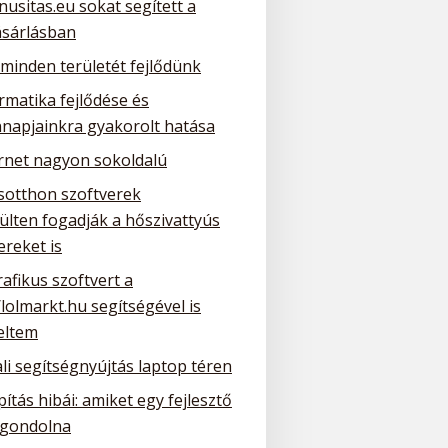
nusitas.eu sokat segített a
ásárlásban
 minden területét fejlődünk
rmatika fejlődése és
napjainkra gyakorolt hatása
ernet nagyon sokoldalú
sotthon szoftverek
ülten fogadják a hőszivattyús
ereket is
rafikus szoftvert a
/lolmarkt.hu segítségével is
eltem
li segítségnyújtás laptop téren
ítás hibái: amiket egy fejlesztő
gondolna