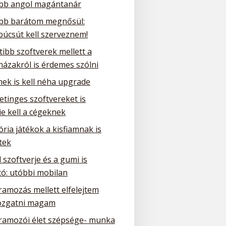
obb angol magántanár
obb barátom megnősül:
búcsút kell szerveznem!
tibb szoftverek mellett a
házakról is érdemes szólni
nek is kell néha upgrade
etinges szoftvereket is
e kell a cégeknek
ria játékok a kisfiamnak is
tek
 szoftverje és a gumi is
tó: utóbbi mobilan
ramozás mellett elfelejtem
zgatni magam
ramozói élet szépsége- munka