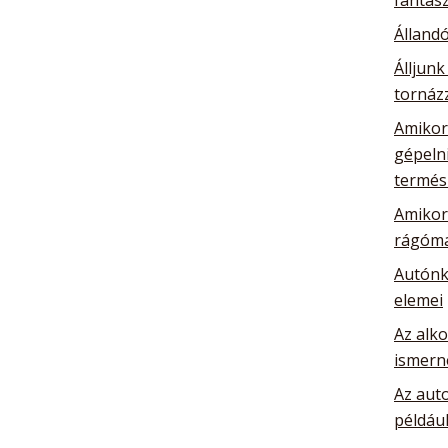
Álland
Álljunk
tornázz
Amikor 
gépelni
termés
Amikor 
rágóma
Autónk
elemei
Az alk
ismern
Az auto
például