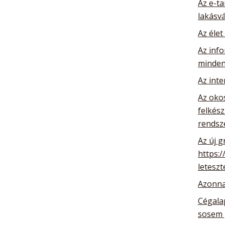
Az e-ta
lakásv
Az élet
Az info
minden
Az int
Az oko
felkész
rendsz
Az új g
https:/
leteszt
Azonna
Cégalap
sosem 