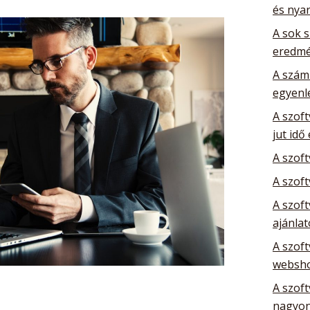
és nya
A sok 
eredm
A szám
egyenl
A szoft
jut idő
A szof
A szoft
A szoft
ajánla
A szoft
websho
A szoft
nagyon