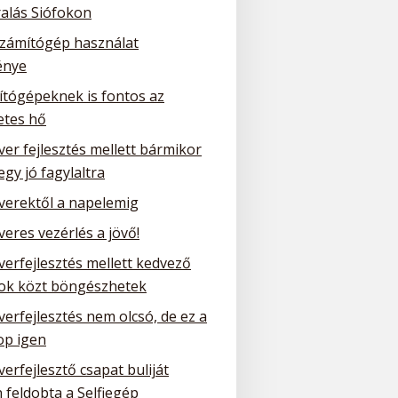
ralás Siófokon
számítógép használat
énye
ítógépeknek is fontos az
etes hő
ver fejlesztés mellett bármikor
 egy jó fagylaltra
tverektől a napelemig
veres vezérlés a jövő!
verfejlesztés mellett kedvező
tok közt böngészhetek
verfejlesztés nem olcsó, de ez a
p igen
verfejlesztő csapat buliját
 feldobta a Selfiegép