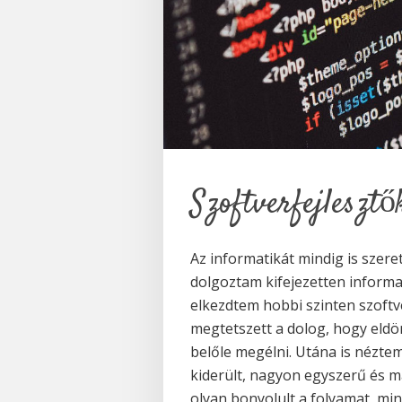
Szoftverfejlesztő
Az informatikát mindig is szer
dolgoztam kifejezetten inform
elkezdtem hobbi szinten szoftve
megtetszett a dolog, hogy eldö
belőle megélni. Utána is nézte
kiderült, nagyon egyszerű és m
olyan bonyolult a folyamat, mi