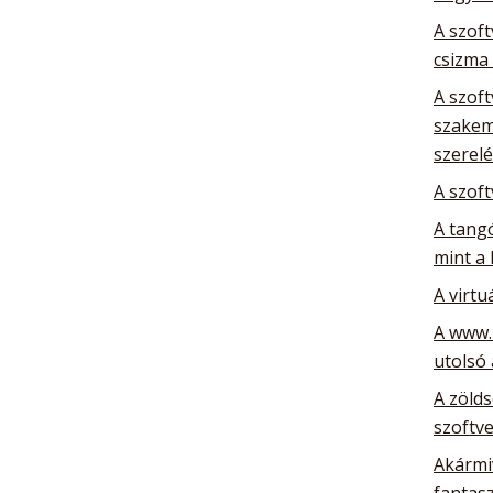
A szoft
csizma
A szoft
szakem
szerelé
A szoft
A tang
mint a 
A virtu
A www.
utolsó
A zöld
szoftve
Akármiv
fantas