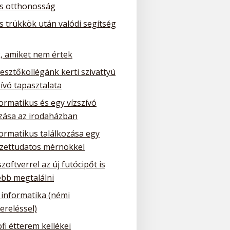
is otthonosság
is trükkök után valódi segítség
, amiket nem értek
lesztőkollégánk kerti szivattyú
ívó tapasztalata
ormatikus és egy vízszívó
ozása az irodaházban
formatikus találkozása egy
zettudatos mérnökkel
szoftverrel az új futócipőt is
bb megtalálni
 informatika (némi
ereléssel)
fi étterem kellékei