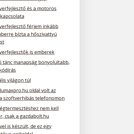
verfejlesztő és a motoros
 kapcsolata
verfejlesztő férjem inkább
berre bízta a hőszivattyú
st
verfejlesztők is emberek
ó tánc manapság bonyolultabb,
kódírás
ális világon túl
lumaxpro.hu oldal volt az
 a szoftverhibás telefonomon
ségtermesztéshez nem kell
r, csak a gazdabolt.hu
el is készült, de ez egy
ztikus weboldal