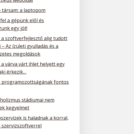
ó társam: a laptopom
 fel a gépünk elől és
unk egy jót!
a szoftverfejlesztő alig tudott
 – Az ízületi gyulladás és a
zetes megoldások
a várva várt ihlet helyett egy
ki érkezik…
 programozottságának fontos
oholizmus stádiumai nem
ek kegyelmet
szervizek is haladnak a korral,
 szervizszoftverrel