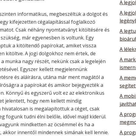
A legj
A legj
szinten informatikus, megbeszéltük a dolgot és
legény
egy kifejezetten cégalapítással foglalkozó
lyamatot. Csak néhány nyomtatványt kitöltésére és
A legtu
 szükség, már egyenesben is voltunk. Egy
bioáru
tuk a kitöltendő papírokat, amiket vissza
A lélek
n kitöltve. A jogi dolgokhoz nem értek, de
A mark
 a munka nagy részét, nekünk csak a legelején
ismerni
etésével. Egyszer kellett megjelennünk
tésre és aláírásra, utána már ment magától a
A memó
íróságra a papírokat és amikor bejegyezték a
segítet
en. Könnyű és egyszerű volt ez az elektronikus
A mobil
 jelentett, hogy nem kellett mindig
javítha
 hivatalosan is megalapítottuk a céget, csak
A prog
g fogunk tudni élni belőle, idővel majd kiderül.
megmo
 vagyunk mindketten az öcsémmel és ha a
, akkor innentől mindennek simának kell lennie.
A prog