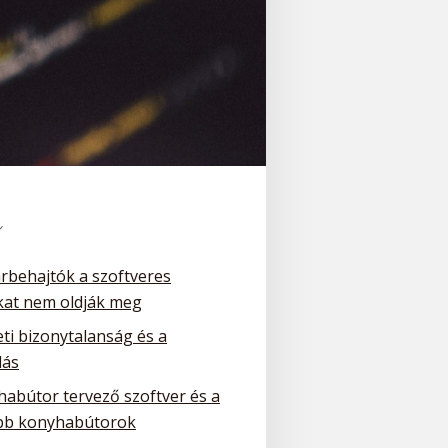
k
arbehajtók a szoftveres
at nem oldják meg
ti bizonytalanság és a
dás
habútor tervező szoftver és a
bb konyhabútorok