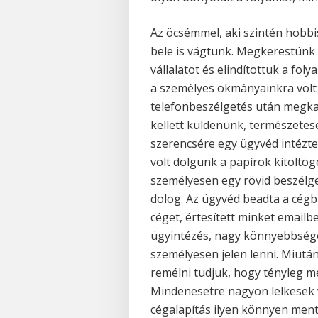
Az öcsémmel, aki szintén hobbi
bele is vágtunk. Megkerestünk 
vállalatot és elindítottuk a fo
a személyes okmányainkra volt
telefonbeszélgetés után megkap
kellett küldenünk, természetese
szerencsére egy ügyvéd intézte
volt dolgunk a papírok kitöltög
személyesen egy rövid beszélge
dolog. Az ügyvéd beadta a cégb
céget, értesített minket emailb
ügyintézés, nagy könnyebbséget
személyesen jelen lenni. Miután
remélni tudjuk, hogy tényleg me
Mindenesetre nagyon lelkesek
cégalapítás ilyen könnyen ment