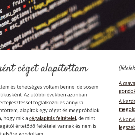
ként céget alapítottam
Oldala
A csav
ettem és tehetséges voltam benne, de sosem
gondok
atikusként. Az utóbbi években azonban
A kezde
rfejlesztéssel foglalkozni és annyira
megol
ntöttem, alapítok egy céget és megpróbálok
m, hogy mik a
cégalapítás feltételei,
de mint
A kony
agától értetődő feltételei vannak és nem is
legsze
nt elsőre gondoltam.