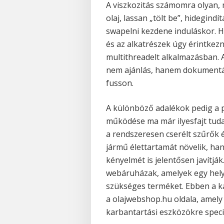
A viszkozitás számomra olyan, 
olaj, lassan „tölt be”, hidegin
swapelni kezdene induláskor. H
és az alkatrészek úgy érintkezn
multithreadelt alkalmazásban. A 
nem ajánlás, hanem dokumentáci
fusson.
A különböző adalékok pedig a 
működése ma már ilyesfajt tuda
a rendszeresen cserélt szűrők 
jármű élettartamát növelik, ha
kényelmét is jelentősen javítjá
webáruházak, amelyek egy hely
szükséges terméket. Ebben a ka
a olajwebshop.hu oldala, amely
karbantartási eszközökre specia