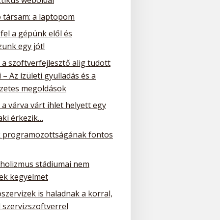
ó társam: a laptopom
 fel a gépünk elől és
unk egy jót!
a szoftverfejlesztő alig tudott
 – Az ízületi gyulladás és a
zetes megoldások
a várva várt ihlet helyett egy
ki érkezik…
 programozottságának fontos
oholizmus stádiumai nem
ek kegyelmet
szervizek is haladnak a korral,
 szervizszoftverrel