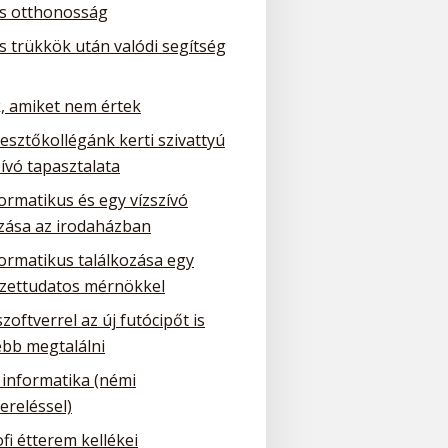
is otthonosság
is trükkök után valódi segítség
, amiket nem értek
lesztőkollégánk kerti szivattyú
ívó tapasztalata
ormatikus és egy vízszívó
ozása az irodaházban
formatikus találkozása egy
zettudatos mérnökkel
szoftverrel az új futócipőt is
bb megtalálni
 informatika (némi
ereléssel)
fi étterem kellékei