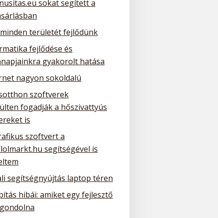
nusitas.eu sokat segített a
ásárlásban
 minden területét fejlődünk
rmatika fejlődése és
napjainkra gyakorolt hatása
ernet nagyon sokoldalú
sotthon szoftverek
ülten fogadják a hőszivattyús
ereket is
rafikus szoftvert a
/lolmarkt.hu segítségével is
eltem
li segítségnyújtás laptop téren
ítás hibái: amiket egy fejlesztő
gondolna