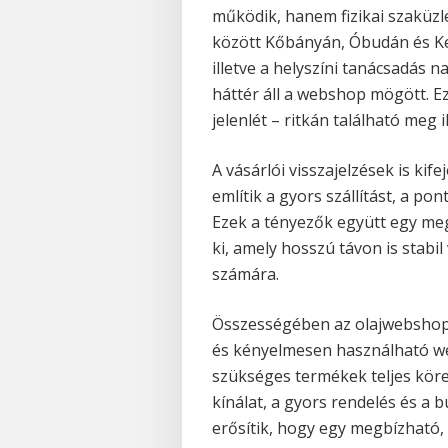
működik, hanem fizikai szaküzl
között Kőbányán, Óbudán és Kel
illetve a helyszíni tanácsadás n
háttér áll a webshop mögött. Ez
jelenlét – ritkán található meg
A vásárlói visszajelzések is ki
említik a gyors szállítást, a pon
Ezek a tényezők együtt egy meg
ki, amely hosszú távon is stabi
számára.
Összességében az olajwebshop.h
és kényelmesen használható w
szükséges termékek teljes köre
kínálat, a gyors rendelés és a 
erősítik, hogy egy megbízható,