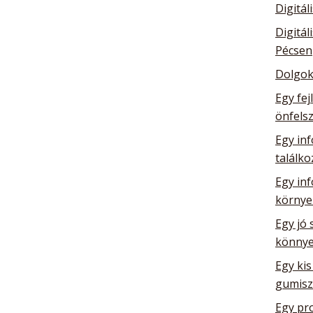
Digitál
Digitál
Pécsen
Dolgok
Egy fej
önfelsz
Egy inf
találk
Egy in
környe
Egy jó 
könnye
Egy kis
gumisz
Egy pro