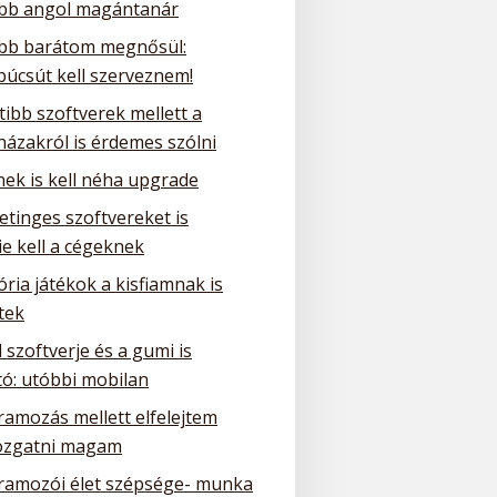
obb angol magántanár
obb barátom megnősül:
búcsút kell szerveznem!
tibb szoftverek mellett a
házakról is érdemes szólni
nek is kell néha upgrade
etinges szoftvereket is
e kell a cégeknek
ria játékok a kisfiamnak is
tek
 szoftverje és a gumi is
tó: utóbbi mobilan
ramozás mellett elfelejtem
zgatni magam
ramozói élet szépsége- munka