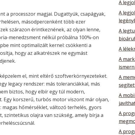
A legj
A legj
int a processzor magjai. Dugattyúk, csapágyak,
legény
rhelésen, másodpercenként több ezer
ezek szárazon érintkeznének, az olyan lenne,
A legtu
ria-menedzsment nélkül próbálna 100%-on
bioáru
képbe mint optimalizált kernel: csökkenti a
A lélek
ztosítja, hogy az alkatrészek ne egymást
A mark
djenek.
ismerni
épzelem el, mint eltérő szoftverkörnyezeteket.
A memó
egy legacy rendszer: más toleranciákkal, más
segítet
nem biztos, hogy elbír egy túl modern,
A mobil
at. Egy korszerű, turbós motor viszont már olyan,
javítha
: magas hőmérséklet, változó terhelés, gyors
A prog
t, szintetikus olajra van szükség, amely bírja a
megmo
erheléscsúcsnál.
A prog