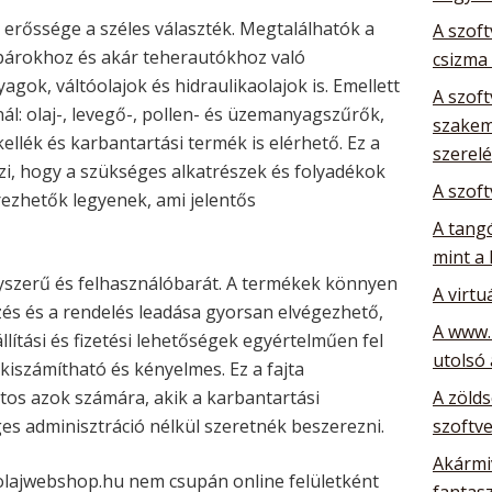
erőssége a széles választék. Megtalálhatók a
A szoft
árokhoz és akár teherautókhoz való
csizma
gok, váltóolajok és hidraulikaolajok is. Emellett
A szoft
nál: olaj-, levegő-, pollen- és üzemanyagszűrők,
szakem
llék és karbantartási termék is elérhető. Ez a
szerelé
zi, hogy a szükséges alkatrészek és folyadékok
A szoft
ezhetők legyenek, ami jelentős
A tang
mint a 
gyszerű és felhasználóbarát. A termékek könnyen
A virtu
zés és a rendelés leadása gyorsan elvégezhető,
A www.
állítási és fizetési lehetőségek egyértelműen fel
utolsó
 kiszámítható és kényelmes. Ez a fajta
os azok számára, akik a karbantartási
A zöld
es adminisztráció nélkül szeretnék beszerezni.
szoftve
Akármiv
 olajwebshop.hu nem csupán online felületként
fantas