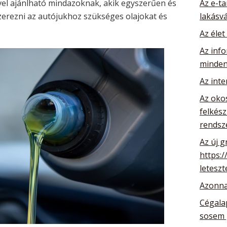
vel ajánlható mindazoknak, akik egyszerűen és
Az e-ta
zerezni az autójukhoz szükséges olajokat és
lakásv
Az élet
Az info
minden
Az int
Az oko
felkész
rendsz
Az új g
https:/
leteszt
Azonna
Cégalap
sosem 