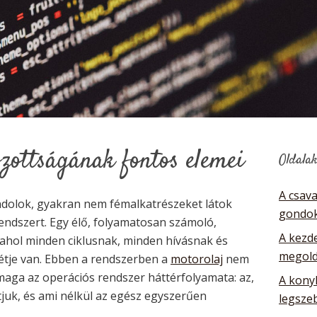
ottságának fontos elemei
Oldala
A csav
dolok, gyakran nem fémalkatrészeket látok
gondok
ndszert. Egy élő, folyamatosan számoló,
A kezde
ahol minden ciklusnak, minden hívásnak és
megol
étje van. Ebben a rendszerben a
motorolaj
nem
aga az operációs rendszer háttérfolyamata: az,
A kony
tjuk, és ami nélkül az egész egyszerűen
legsze