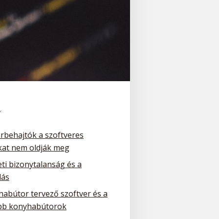
k
arbehajtók a szoftveres
at nem oldják meg
ti bizonytalanság és a
dás
habútor tervező szoftver és a
bb konyhabútorok