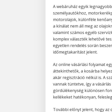
A webáruház egyik legnagyobb 
személyautókhoz, motorkerékp
motorolajok, különféle kenőanya
a kínálat nem áll meg az olajok
valamint számos egyéb szervizke
komplex választék lehetővé tes
egyetlen rendelés során beszer
időmegtakarítást jelent.
Az online vásárlási folyamat e
áttekinthetők, a kosárba helye
akár regisztráció nélkül is. A sz
vannak tüntetve, így a vásárlás
gördülékenység különösen font
kellékeket hatékonyan, felesleg
További előnyt jelent, hogy az