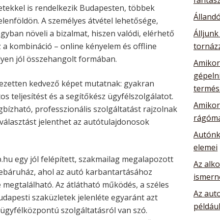
etekkel is rendelkezik Budapesten, többek
Álland
enföldön. A személyes átvétel lehetősége,
agyban növeli a bizalmat, hiszen valódi, elérhető
Álljunk
 a kombináció – online kényelem és offline
tornázz
 ilyen jól összehangolt formában.
Amikor 
gépelni
fejezetten kedvező képet mutatnak: gyakran
termés
tos teljesítést és a segítőkész ügyfélszolgálatot.
Amikor 
bízható, professzionális szolgáltatást rajzolnak
rágóma
l választást jelenthet az autótulajdonosok
Autónk
elemei
u egy jól felépített, szakmailag megalapozott
Az alk
ebáruház, ahol az autó karbantartásához
ismern
 megtalálható. Az átlátható működés, a széles
Az auto
budapesti szaküzletek jelenléte egyaránt azt
például
 ügyfélközpontú szolgáltatásról van szó.