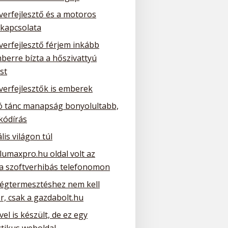
verfejlesztő és a motoros
 kapcsolata
verfejlesztő férjem inkább
berre bízta a hőszivattyú
st
verfejlesztők is emberek
ó tánc manapság bonyolultabb,
kódírás
ális világon túl
lumaxpro.hu oldal volt az
 a szoftverhibás telefonomon
ségtermesztéshez nem kell
r, csak a gazdabolt.hu
el is készült, de ez egy
ztikus weboldal