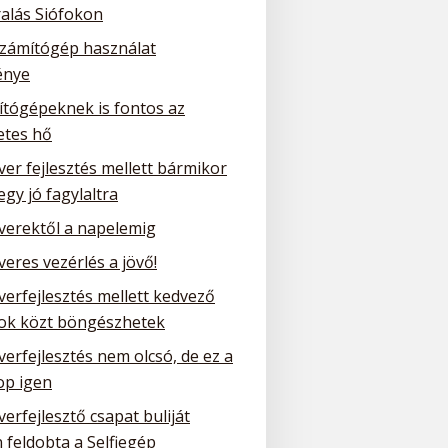
ralás Siófokon
számítógép használat
énye
ítógépeknek is fontos az
etes hő
ver fejlesztés mellett bármikor
 egy jó fagylaltra
tverektől a napelemig
veres vezérlés a jövő!
verfejlesztés mellett kedvező
tok közt böngészhetek
verfejlesztés nem olcsó, de ez a
p igen
verfejlesztő csapat buliját
 feldobta a Selfiegép