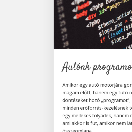
Autónk programoz
Amikor egy autó motorjára gon
magam előtt, hanem egy futó re
döntéseket hozó „programot”, 
minden erőforrás-kezelésnek t
egy mellékes folyadék, hanem m
ami akkor is fut, amikor nem lá
összeomlana.