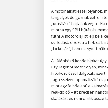
A motor alkatrészei olyanok, m
tengelyek dolgoznak extrém te
„utasítást” hajtanak végre. Ha 
mintha egy CPU hűtés és memó
futni. A motorolaj itt lép be a 
súrlódást, elvezeti a hőt, és bi
„lockolják”, hanem együttműkö
A különböző kenőolajokat úgy k
Egy régebbi motor olyan, mint 
hibakezeléssel dolgozik, ezért 
„agresszíven optimalizált” olaj
mint egy felhőalapú alkalmazás
reakcióidő – itt precízen hangol
skálázást és nem omlik össze t