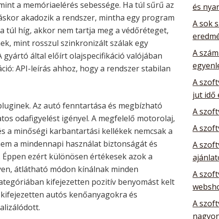
mint a memóriaelérés sebessége. Ha túl sűrű az
és nya
dításkor akadozik a rendszer, mintha egy program
A sok 
a túl híg, akkor nem tartja meg a védőréteget,
eredm
ek, mint rosszul szinkronizált szálak egy
A szám
gyártó által előírt olajspecifikáció valójában
egyenl
ó: API-leírás ahhoz, hogy a rendszer stabilan
A szoft
jut idő
pluginek. Az autó fenntartása és megbízható
A szof
tos odafigyelést igényel. A megfelelő motorolaj,
A szoft
és a minőségi karbantartási kellékek nemcsak a
nem a mindennapi használat biztonságát és
A szoft
k. Éppen ezért különösen értékesek azok a
ajánla
en, átlátható módon kínálnak minden
A szoft
tegóriában kifejezetten pozitív benyomást kelt
websho
 kifejezetten autós kenőanyagokra és
A szoft
lizálódott.
nagyon