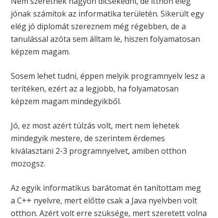
Nem szeretnék nagyon dicsekedni, de itthon elég
jónak számítok az informatika területén. Sikerült egy
elég jó diplomát szereznem még régebben, de a
tanulással azóta sem álltam le, hiszen folyamatosan
képzem magam.
Sosem lehet tudni, éppen melyik programnyelv lesz a
terítéken, ezért az a legjobb, ha folyamatosan
képzem magam mindegyikből.
Jó, ez most azért túlzás volt, mert nem lehetek
mindegyik mestere, de szerintem érdemes
kiválasztani 2-3 programnyelvet, amiben otthon
mozogsz.
Az egyik informatikus barátomat én tanítottam meg
a C++ nyelvre, mert előtte csak a Java nyelvben volt
otthon. Azért volt erre szüksége, mert szeretett volna