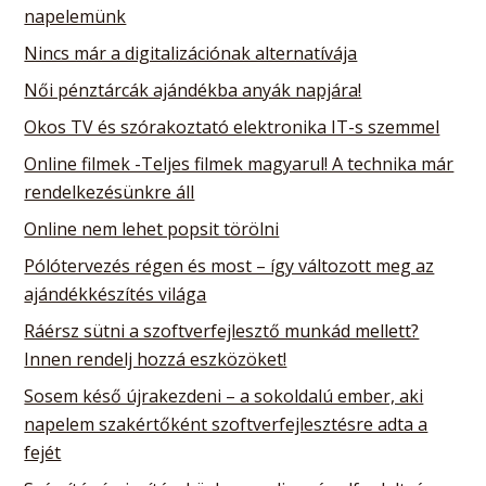
napelemünk
Nincs már a digitalizációnak alternatívája
Női pénztárcák ajándékba anyák napjára!
Okos TV és szórakoztató elektronika IT-s szemmel
Online filmek -Teljes filmek magyarul! A technika már
rendelkezésünkre áll
Online nem lehet popsit törölni
Pólótervezés régen és most – így változott meg az
ajándékkészítés világa
Ráérsz sütni a szoftverfejlesztő munkád mellett?
Innen rendelj hozzá eszközöket!
Sosem késő újrakezdeni – a sokoldalú ember, aki
napelem szakértőként szoftverfejlesztésre adta a
fejét