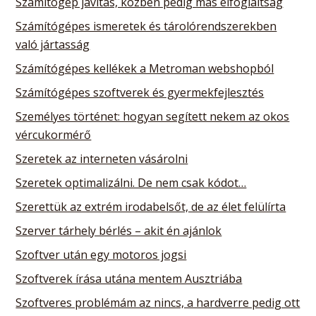
Számítógép javítás, közben pedig más elfoglaltság
Számítógépes ismeretek és tárolórendszerekben
való jártasság
Számítógépes kellékek a Metroman webshopból
Számítógépes szoftverek és gyermekfejlesztés
Személyes történet: hogyan segített nekem az okos
vércukormérő
Szeretek az interneten vásárolni
Szeretek optimalizálni. De nem csak kódot…
Szerettük az extrém irodabelsőt, de az élet felülírta
Szerver tárhely bérlés – akit én ajánlok
Szoftver után egy motoros jogsi
Szoftverek írása utána mentem Ausztriába
Szoftveres problémám az nincs, a hardverre pedig ott