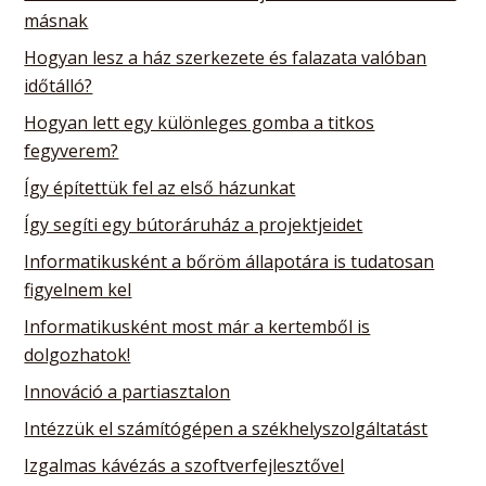
másnak
Hogyan lesz a ház szerkezete és falazata valóban
időtálló?
Hogyan lett egy különleges gomba a titkos
fegyverem?
Így építettük fel az első házunkat
Így segíti egy bútoráruház a projektjeidet
Informatikusként a bőröm állapotára is tudatosan
figyelnem kel
Informatikusként most már a kertemből is
dolgozhatok!
Innováció a partiasztalon
Intézzük el számítógépen a székhelyszolgáltatást
Izgalmas kávézás a szoftverfejlesztővel