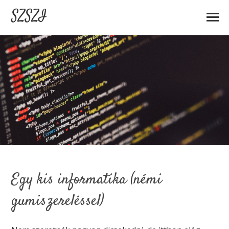
SZSZI
Egy kis informatika (némi
gumiszereléssel)