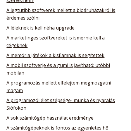
szerveznem!
A legtutibb szoftverek mellett a bioáruházakról is
érdemes szólni
A léleknek is kell néha upgrade
A marketinges szoftvereket is ismernie kell a
cégeknek
A memória játékok a kisfiamnak is segítettek
A mobil szoftverje és a gumi is javítható: utóbbi
mobilan
A programozás mellett elfelejtem megmozgatni
magam
A programozói élet szépsége- munka és nyaralás
Siófokon
A sok számítógép használat eredménye
A számítógépeknek is fontos az egyenletes hő