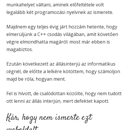
munkahelyet váltani, aminek előfeltétele volt
legalább két programozási nyelvnek az ismerete.
Majdnem egy teljes évig járt hozzám hetente, hogy
elmerüljünk a C++ csodás világában, amit követően
végre elmondhatta magáról: most már ebben is
magabiztos.
Ezután következett az állásinterjú az informatikus
cégnél, de előtte a lelkére kötöttem, hogy számoljon
majd be róla, hogyan ment.
Fel is hívott, de csalódottan közölte, hogy nem tudott
ott lenni az állás interjún, mert defektet kapott.
Kár, hogy nem ismerte ezt
weboldalt