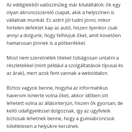
Az eddigiekből valószínűleg már kitaláltátok: ők egy
olyan abroncsszerelő csapat, akik a helyszínen is
vállalnak munkát. Ez azért jól tudni jönni, mikor
hirtelen defektet kap az autó, hiszen ilyenkor csak
annyi a dolgunk, hogy felhívjuk őket, amit követően
hamarosan jönnek is a pótkerékkel.
Most nem szeretnélek titeket túlságosan untatni a
részletekkel (mint például a szolgáltatások típusai és
az árak), mert azok fent vannak a weboldalon.
Biztos vagyok benne, hogyha az informatikus
haverom ismerte volna őket, akkor időben ott
lehetett volna az állásinterjún, hiszen ők gyorsan, de
kellő odafigyeléssel dolgoznak, így az ügyfeleik
biztosak lehetnek benne, hogy a gumiabroncsok
tökéletesen a helyükre kerülnek.