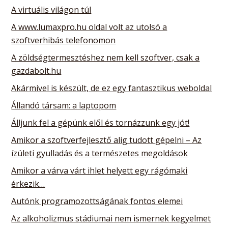
A virtuális világon túl
A www.lumaxpro.hu oldal volt az utolsó a
szoftverhibás telefonomon
A zöldségtermesztéshez nem kell szoftver, csak a
gazdabolt.hu
Akármivel is készült, de ez egy fantasztikus weboldal
Állandó társam: a laptopom
Álljunk fel a gépünk elől és tornázzunk egy jót!
Amikor a szoftverfejlesztő alig tudott gépelni – Az
ízületi gyulladás és a természetes megoldások
Amikor a várva várt ihlet helyett egy rágómaki
érkezik…
Autónk programozottságának fontos elemei
Az alkoholizmus stádiumai nem ismernek kegyelmet