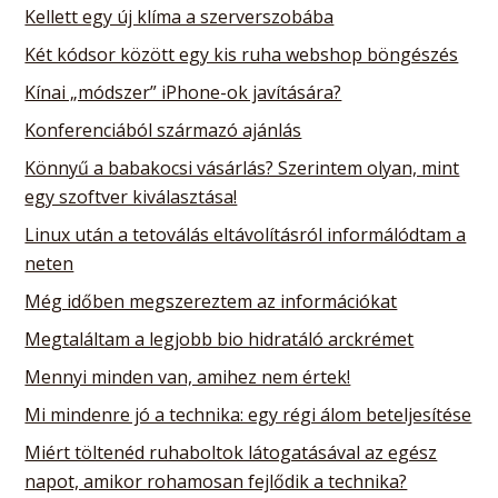
Kellett egy új klíma a szerverszobába
Két kódsor között egy kis ruha webshop böngészés
Kínai „módszer” iPhone-ok javítására?
Konferenciából származó ajánlás
Könnyű a babakocsi vásárlás? Szerintem olyan, mint
egy szoftver kiválasztása!
Linux után a tetoválás eltávolításról informálódtam a
neten
Még időben megszereztem az információkat
Megtaláltam a legjobb bio hidratáló arckrémet
Mennyi minden van, amihez nem értek!
Mi mindenre jó a technika: egy régi álom beteljesítése
Miért töltenéd ruhaboltok látogatásával az egész
napot, amikor rohamosan fejlődik a technika?