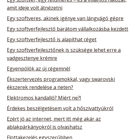
amit ideje volt átnézetni
Egy szoftveres, akinek igénye van lángvágó gépre
Egy szoftverfejlesztő barátom vállalkozásba kezdett
Egy szoftverfejlesztő is alapíthat céget
Egy szoftverfejlesztőnek is szüksége lehet erre a
vadgesztenye krémre
Egyenpólók az új cégemnél
Ékszertervezés programokkal, vagy swarovski
ékszerek rendelése a neten?
Elektromos kandalló? Miért ne?!
Érdekes beszélgetésem volt a hőszivattyúkról
Ezért jó az internet, mert itt még akár az
ablakpárkányokról is olvashatsz
Flottakezelés egyszerűbben