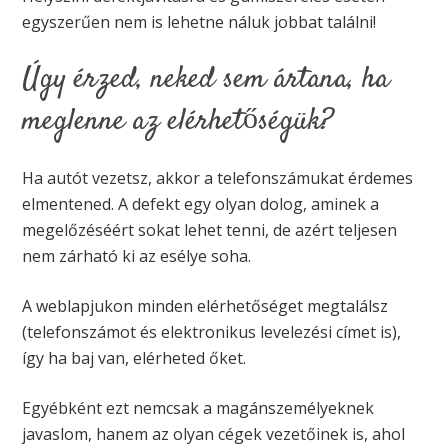
egyszerűen nem is lehetne náluk jobbat találni!
Úgy érzed, neked sem ártana, ha
meglenne az elérhetőségük?
Ha autót vezetsz, akkor a telefonszámukat érdemes
elmentened. A defekt egy olyan dolog, aminek a
megelőzéséért sokat lehet tenni, de azért teljesen
nem zárható ki az esélye soha.
A weblapjukon minden elérhetőséget megtalálsz
(telefonszámot és elektronikus levelezési címet is),
így ha baj van, elérheted őket.
Egyébként ezt nemcsak a magánszemélyeknek
javaslom, hanem az olyan cégek vezetőinek is, ahol