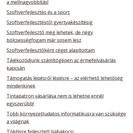
a mellnagyobbítás!
Szoftverfejlesztés és a sport
Szoftverfejlesztéstől gyertyakészítésig
Szoftverfejlesztő még lehetek, de négy
bölcsességfogam már sosem lesz
Szoftverfejlesztőként céget alapítottam
Tájékozódjunk számítógépen az érmefelvásárlás
kapcsán
Támogatás lépésről lépésre – az elérhető lehetőség
mindenkinek
Tintapatron vásárlása nem is lehetne ennél
egyszerűbb!
Több környezettudatos informatikusra van szüksége
a világnak
Tökélyre fejlesztett babakocsi