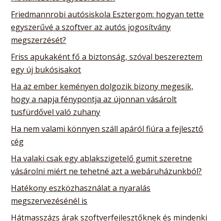
Friedmannrobi autósiskola Esztergom: hogyan tette
egyszerűvé a szoftver az autós jogosítvány
megszerzését?
Friss apukaként fő a biztonság, szóval beszereztem
egy új bukósisakot
Ha az ember keményen dolgozik bizony megesik,
hogy a napja fénypontja az újonnan vásárolt
tusfürdővel való zuhany
Ha nem valami könnyen száll apáról fiúra a fejlesztő
cég
Ha valaki csak egy ablakszigetelő gumit szeretne
vásárolni miért ne tehetné azt a webáruházunkból?
Hatékony eszközhasználat a nyaralás
megszervezésénél is
Hátmasszázs árak szoftverfejlesztőknek és mindenki