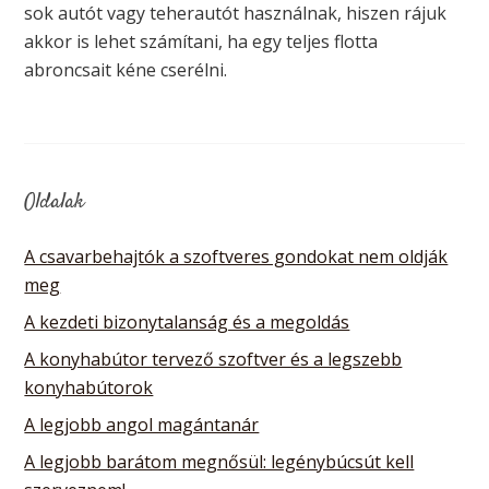
sok autót vagy teherautót használnak, hiszen rájuk
akkor is lehet számítani, ha egy teljes flotta
abroncsait kéne cserélni.
Oldalak
A csavarbehajtók a szoftveres gondokat nem oldják
meg
A kezdeti bizonytalanság és a megoldás
A konyhabútor tervező szoftver és a legszebb
konyhabútorok
A legjobb angol magántanár
A legjobb barátom megnősül: legénybúcsút kell