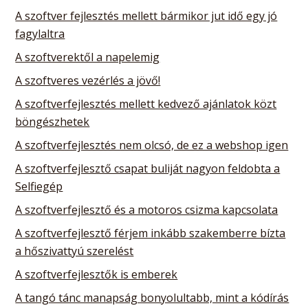
A szoftver fejlesztés mellett bármikor jut idő egy jó
fagylaltra
A szoftverektől a napelemig
A szoftveres vezérlés a jövő!
A szoftverfejlesztés mellett kedvező ajánlatok közt
böngészhetek
A szoftverfejlesztés nem olcsó, de ez a webshop igen
A szoftverfejlesztő csapat buliját nagyon feldobta a
Selfiegép
A szoftverfejlesztő és a motoros csizma kapcsolata
A szoftverfejlesztő férjem inkább szakemberre bízta
a hőszivattyú szerelést
A szoftverfejlesztők is emberek
A tangó tánc manapság bonyolultabb, mint a kódírás