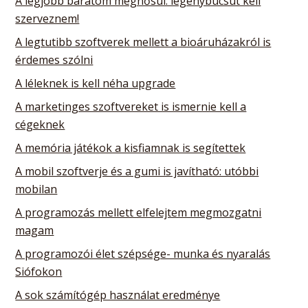
A legjobb barátom megnősül: legénybúcsút kell
szerveznem!
A legtutibb szoftverek mellett a bioáruházakról is
érdemes szólni
A léleknek is kell néha upgrade
A marketinges szoftvereket is ismernie kell a
cégeknek
A memória játékok a kisfiamnak is segítettek
A mobil szoftverje és a gumi is javítható: utóbbi
mobilan
A programozás mellett elfelejtem megmozgatni
magam
A programozói élet szépsége- munka és nyaralás
Siófokon
A sok számítógép használat eredménye