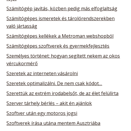
Számítógép javítás, közben pedig más elfoglaltság
Számítógépes ismeretek és tárolórendszerekben
való jártasság
Számítógépes kellékek a Metroman webshopból
Számítógépes szoftverek és gyermekfejlesztés
Személyes történet: hogyan segített nekem az okos
vércukormérő
Szeretek az interneten vásárolni
Szeretek optimalizálni. De nem csak kódot…
Szerettük az extrém irodabelsőt, de az élet felülírta
Szerver tárhely bérlés – akit én ajánlok
Szoftver után egy motoros jogsi
Szoftverek írása utána mentem Ausztriába