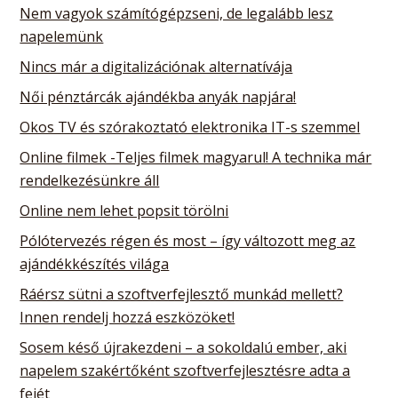
Nem vagyok számítógépzseni, de legalább lesz
napelemünk
Nincs már a digitalizációnak alternatívája
Női pénztárcák ajándékba anyák napjára!
Okos TV és szórakoztató elektronika IT-s szemmel
Online filmek -Teljes filmek magyarul! A technika már
rendelkezésünkre áll
Online nem lehet popsit törölni
Pólótervezés régen és most – így változott meg az
ajándékkészítés világa
Ráérsz sütni a szoftverfejlesztő munkád mellett?
Innen rendelj hozzá eszközöket!
Sosem késő újrakezdeni – a sokoldalú ember, aki
napelem szakértőként szoftverfejlesztésre adta a
fejét