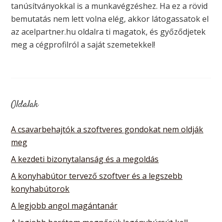
tanúsítványokkal is a munkavégzéshez. Ha ez a rövid
bemutatás nem lett volna elég, akkor látogassatok el
az acelpartner.hu oldalra ti magatok, és győződjetek
meg a cégprofilról a saját szemetekkel!
Oldalak
A csavarbehajtók a szoftveres gondokat nem oldják
meg
A kezdeti bizonytalanság és a megoldás
A konyhabútor tervező szoftver és a legszebb
konyhabútorok
A legjobb angol magántanár