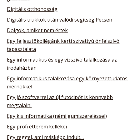
Digitális otthonosság
Digitális trükkök után valódi segítség Pécsen
Dolgok, amiket nem értek
Egy fejlesztőkollégánk kerti szivattyú önfelszívó
tapasztalata
Egy informatikus és egy vízszívó találkozása az
irodaházban
Egy informatikus találkozása egy környezettudatos
mérnökkel
Egy jó szoftverrel az új futócipőt is könnyebb
megtalálni
Egy kis informatika (némi gumiszereléssel)
Egy profi étterem kellékei
Egy reggel, ami másképp indult…