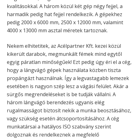
kvalitásokkal. A három közül két gép négy fejjel, a
harmadik pedig hat fejjel rendelkezik. A gépekhez
pedig 2000 x 6000 mm, 2500 x 12000 mm, valamint
4000 x 13000 mm asztal méretek tartoznak.
Nekem elhitetitek, az Acélpartner Kft. kezei közül
kikerült darabok, megmunkált fémek mind egytől
egyig páratlan minőségűek! Ezt pedig úgy éri el a cég,
hogy a lángvágó gépek használata közben tiszta
propángázt használnak. Így a legvastagabb lemezek
esetében is nagyon szép lesz a vágási felület. Akár a
sürgős megrendeléseket is be tudják vállalni. A
három lángvágó berendezés ugyanis elég
rugalmasságot biztosít nekik a munka beosztásához,
vagy szükség esetén átcsoportosításához. A cég
munkatársai a hatályos ISO szabvány szerint
dolgoznak és rendelkeznek a megfelelő