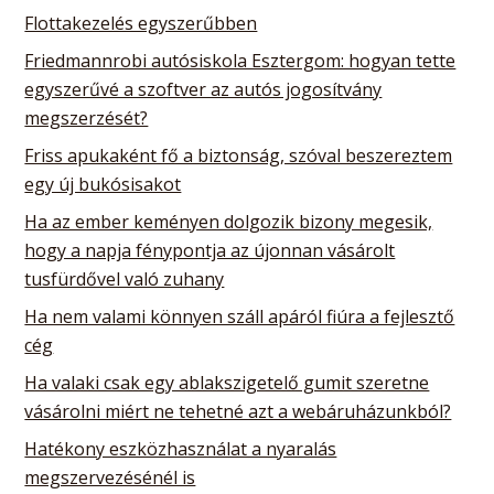
Flottakezelés egyszerűbben
Friedmannrobi autósiskola Esztergom: hogyan tette
egyszerűvé a szoftver az autós jogosítvány
megszerzését?
Friss apukaként fő a biztonság, szóval beszereztem
egy új bukósisakot
Ha az ember keményen dolgozik bizony megesik,
hogy a napja fénypontja az újonnan vásárolt
tusfürdővel való zuhany
Ha nem valami könnyen száll apáról fiúra a fejlesztő
cég
Ha valaki csak egy ablakszigetelő gumit szeretne
vásárolni miért ne tehetné azt a webáruházunkból?
Hatékony eszközhasználat a nyaralás
megszervezésénél is