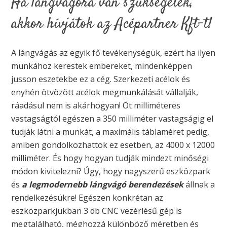
Ha lángvágóra van szükségetek,
akkor hívjátok az Acépartner Kft-t!
A lángvágás az egyik fő tevékenységük, ezért ha ilyen
munkához kerestek embereket, mindenképpen
jusson eszetekbe ez a cég. Szerkezeti acélok és
enyhén ötvözött acélok megmunkálását vállalják,
ráadásul nem is akárhogyan! Öt milliméteres
vastagságtól egészen a 350 milliméter vastagságig el
tudják látni a munkát, a maximális táblaméret pedig,
amiben gondolkozhattok ez esetben, az 4000 x 12000
milliméter. És hogy hogyan tudják mindezt minőségi
módon kivitelezni? Úgy, hogy nagyszerű eszközpark
és
a legmodernebb lángvágó berendezések
állnak a
rendelkezésükre! Egészen konkrétan az
eszközparkjukban 3 db CNC vezérlésű gép is
megtalálható, méghozzá különböző méretben és