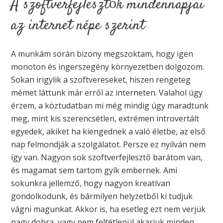
A szoftverfejlesztők mindennapjai
az internet népe szerint
A munkám során bizony megszoktam, hogy igen
monoton és ingerszegény környezetben dolgozom.
Sokan irigylik a szoftvereseket, hiszen rengeteg
mémet láttunk már erről az interneten. Valahol úgy
érzem, a köztudatban mi még mindig úgy maradtunk
meg, mint kis szerencsétlen, extrémen introvertált
egyedek, akiket ha kiengednek a való életbe, az első
nap felmondják a szolgálatot. Persze ez nyilván nem
így van. Nagyon sok szoftverfejlesztő barátom van,
és magamat sem tartom gyík embernek. Ami
sokunkra jellemző, hogy nagyon kreatívan
gondolkodunk, és bármilyen helyzetből ki tudjuk
vágni magunkat. Akkor is, ha esetleg ezt nem verjük
nagy dobra, vagy nem feltétlenül akarjuk minden