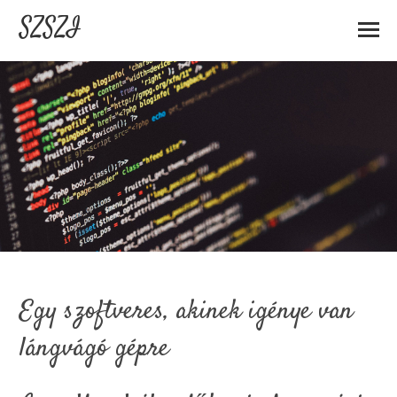
SZSZI
Egy szoftveres, akinek igénye van
lángvágó gépre