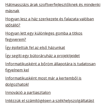
Hátmasszázs árak szoftverfejlesztőknek és mindenki
másnak
Hogyan lesz a ház szerkezete és falazata valóban
időtálló?
Hogyan lett egy különleges gomba a titkos
fegyverem?
Így építettük fel az első házunkat
Így segíti egy bútoráruház a projektjeidet
Informatikusként a bőröm állapotára is tudatosan
figyelnem kel
Informatikusként most már a kertemből is
dolgozhatok!
Innováció a partiasztalon
Intézzük el számítógépen a székhelyszolgáltatást