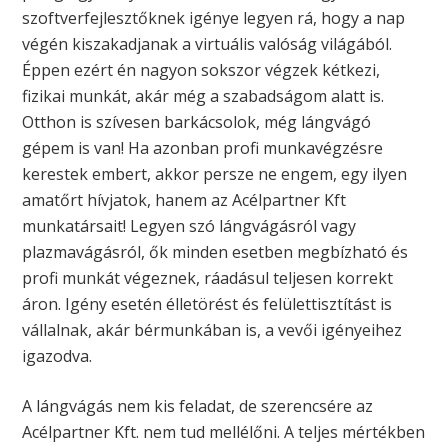
szoftverfejlesztőknek igénye legyen rá, hogy a nap
végén kiszakadjanak a virtuális valóság világából.
Éppen ezért én nagyon sokszor végzek kétkezi,
fizikai munkát, akár még a szabadságom alatt is.
Otthon is szívesen barkácsolok, még lángvágó
gépem is van! Ha azonban profi munkavégzésre
kerestek embert, akkor persze ne engem, egy ilyen
amatőrt hívjatok, hanem az Acélpartner Kft
munkatársait! Legyen szó lángvágásról vagy
plazmavágásról, ők minden esetben megbízható és
profi munkát végeznek, ráadásul teljesen korrekt
áron. Igény esetén élletörést és felülettisztítást is
vállalnak, akár bérmunkában is, a vevői igényeihez
igazodva.
A lángvágás nem kis feladat, de szerencsére az
Acélpartner Kft. nem tud mellélőni. A teljes mértékben