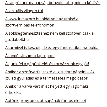
A tangó tánc manapság bonyolultabb, mint a kódírás
A virtuális világon túl
A www.lumaxpro.hu oldal volt az utolsó a
szoftverhibás telefonomon
A zöldségtermesztéshez nem kell szoftver, csak a
gazdabolt.hu
Akármivel is készült, de ez egy fantasztikus weboldal
Állandó társam: a laptopom
Álljunk fel a gépünk elől és tornázzunk egy jót!
Amikor a szoftverfejlesztő alig tudott gépelni – Az
ízületi gyulladás és a természetes megoldások
Amikor a várva várt ihlet helyett egy rágómaki
érkezik…
Autónk programozottságának fontos elemei