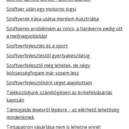
Szoftver után egy motoros jogsi
Szoftverek írása utána mentem Ausztriába
Szoftveres problémám az nincs, a hardverre pedig ott
a mellnagyobbítás!
Szoftverfejlesztés és a sport
Szoftverfejlesztéstől gyertyakészítésig
Szoftverfejlesztő még lehetek, de négy
bölcsességfogam már sosem lesz
Szoftverfejlesztőként céget alapítottam
Tájékozódjunk számítógépen az érmefelvásárlás
kapcsán
Támogatás lépésről lépésre – az elérhető lehetőség
mindenkinek
Tintapatron vásárlása nem is lehetne ennél