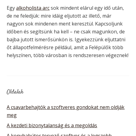
Egy
alkoholista arc
sok mindent elárul egy idő után,
de ne feledjük: mire idáig eljutott az illető, már
nagyon sok mindenen ment keresztül. Kapcsoljunk
időben és segítsünk ha kell – ne csak magunkon, de
bajba jutott ismerősünkön is. Igyekezzünk eljuttatni
őt állapotfelmérésre például, amit a Felépülők több
helyszínen, több városban is rendszeresen végeznek!
Oldalak
A csavarbehajtók a szoftveres gondokat nem oldják
meg
A kezdeti bizonytalanság és a megoldás
A konyhabútor tervező szoftver és a legszebb