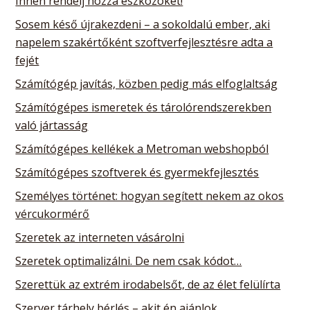
Innen rendelj hozzá eszközöket!
Sosem késő újrakezdeni – a sokoldalú ember, aki
napelem szakértőként szoftverfejlesztésre adta a
fejét
Számítógép javítás, közben pedig más elfoglaltság
Számítógépes ismeretek és tárolórendszerekben
való jártasság
Számítógépes kellékek a Metroman webshopból
Számítógépes szoftverek és gyermekfejlesztés
Személyes történet: hogyan segített nekem az okos
vércukormérő
Szeretek az interneten vásárolni
Szeretek optimalizálni. De nem csak kódot…
Szerettük az extrém irodabelsőt, de az élet felülírta
Szerver tárhely bérlés – akit én ajánlok