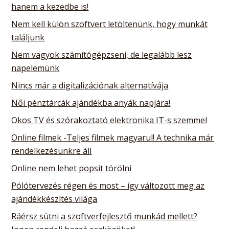
hanem a kezedbe is!
Nem kell külön szoftvert letöltenünk, hogy munkát
találjunk
Nem vagyok számítógépzseni, de legalább lesz
napelemünk
Nincs már a digitalizációnak alternatívája
Női pénztárcák ajándékba anyák napjára!
Okos TV és szórakoztató elektronika IT-s szemmel
Online filmek -Teljes filmek magyarul! A technika már
rendelkezésünkre áll
Online nem lehet popsit törölni
Pólótervezés régen és most – így változott meg az
ajándékkészítés világa
Ráérsz sütni a szoftverfejlesztő munkád mellett?