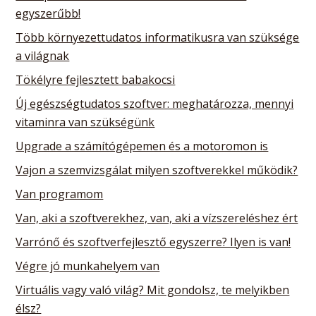
egyszerűbb!
Több környezettudatos informatikusra van szüksége
a világnak
Tökélyre fejlesztett babakocsi
Új egészségtudatos szoftver: meghatározza, mennyi
vitaminra van szükségünk
Upgrade a számítógépemen és a motoromon is
Vajon a szemvizsgálat milyen szoftverekkel működik?
Van programom
Van, aki a szoftverekhez, van, aki a vízszereléshez ért
Varrónő és szoftverfejlesztő egyszerre? Ilyen is van!
Végre jó munkahelyem van
Virtuális vagy való világ? Mit gondolsz, te melyikben
élsz?