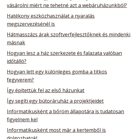
vásárolni miért ne tehetné azt a webáruházunkból?
Hatékony eszközhasználat a nyaralás
megszervezésénél is
Hátmasszázs árak szoftverfejlesztőknek és mindenki
másnak
Hogyan lesz a ház szerkezete és falazata valóban
időtálló?
Hogyan lett egy különleges gomba a titkos
fegyverem?
Így építettük fel az első házunkat
Így segíti egy bútoráruház a projektjeidet
Informatikusként a bőröm állapotára is tudatosan
figyelnem kel
Informatikusként most már a kertemből is
dolgozhatok!