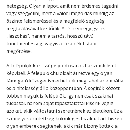
betegség. Olyan állapot, amit nem érdemes tagadni
vagy szégyellni, mert a valódi megoldás mindig az
őszinte felismeréssel és a megfelelő segítség
megtalálásával kezdődik. A cél nem egy gyors
„leszokás”, hanem a tartós, hosszú távú
tünetmentesség, vagyis a józan élet stabil
megőrzése.
A Felépülők közössége pontosan ezt a szemléletet
képviseli. A felepulok.hu oldalt átnézve egy olyan
támogató közeget ismerhetünk meg, ahol az empátia
és a hitelesség áll a középpontban. A segítők között
többen maguk is felépülők, így nemcsak szakmai
tudással, hanem saját tapasztalattal kísérik végig
azokat, akik változtatni szeretnének az életükön. Ez a
személyes érintettség különleges bizalmat ad, hiszen
olyan emberek segítenek, akik már bizonyították: a