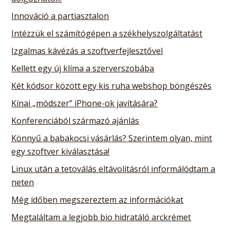
Innováció a partiasztalon
Intézzük el számítógépen a székhelyszolgáltatást
Izgalmas kávézás a szoftverfejlesztővel
Kellett egy új klíma a szerverszobába
Két kódsor között egy kis ruha webshop böngészés
Kínai „módszer” iPhone-ok javítására?
Konferenciából származó ajánlás
Könnyű a babakocsi vásárlás? Szerintem olyan, mint
egy szoftver kiválasztása!
Linux után a tetoválás eltávolításról informálódtam a
neten
Még időben megszereztem az információkat
Megtaláltam a legjobb bio hidratáló arckrémet