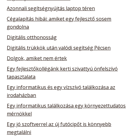
Azonnali segítségnyújtás laptop téren
Cégalapítás hibái: amiket egy fejlesztő sosem
gondolna
Digitális otthonosság
Digitális trükkök után valódi segítség Pécsen
Dolgok, amiket nem értek
Egy fejlesztőkollégánk kerti szivattyú önfelszívó
tapasztalata
Egy informatikus és egy vízszívó találkozása az
irodaházban
Egy informatikus találkozása egy környezettudatos
mérnökkel
Egy jó szoftverrel az új futócipőt is könnyebb
megtalálni