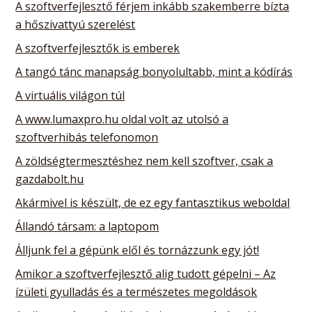
A szoftverfejlesztő férjem inkább szakemberre bízta
a hőszivattyú szerelést
A szoftverfejlesztők is emberek
A tangó tánc manapság bonyolultabb, mint a kódírás
A virtuális világon túl
A www.lumaxpro.hu oldal volt az utolsó a
szoftverhibás telefonomon
A zöldségtermesztéshez nem kell szoftver, csak a
gazdabolt.hu
Akármivel is készült, de ez egy fantasztikus weboldal
Állandó társam: a laptopom
Álljunk fel a gépünk elől és tornázzunk egy jót!
Amikor a szoftverfejlesztő alig tudott gépelni – Az
ízületi gyulladás és a természetes megoldások