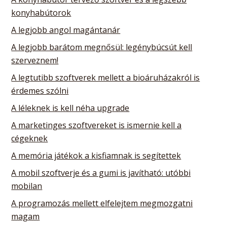
konyhabútorok
A legjobb angol magántanár
A legjobb barátom megnősül: legénybúcsút kell
szerveznem!
A legtutibb szoftverek mellett a bioáruházakról is
érdemes szólni
A léleknek is kell néha upgrade
A marketinges szoftvereket is ismernie kell a
cégeknek
A memória játékok a kisfiamnak is segítettek
A mobil szoftverje és a gumi is javítható: utóbbi
mobilan
A programozás mellett elfelejtem megmozgatni
magam