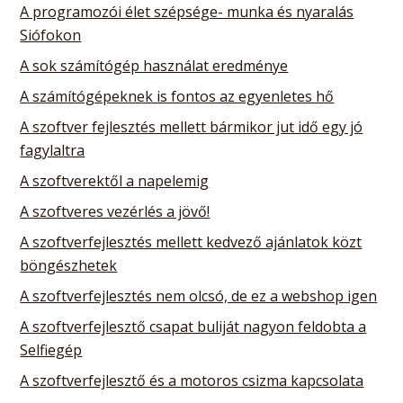
A programozói élet szépsége- munka és nyaralás
Siófokon
A sok számítógép használat eredménye
A számítógépeknek is fontos az egyenletes hő
A szoftver fejlesztés mellett bármikor jut idő egy jó
fagylaltra
A szoftverektől a napelemig
A szoftveres vezérlés a jövő!
A szoftverfejlesztés mellett kedvező ajánlatok közt
böngészhetek
A szoftverfejlesztés nem olcsó, de ez a webshop igen
A szoftverfejlesztő csapat buliját nagyon feldobta a
Selfiegép
A szoftverfejlesztő és a motoros csizma kapcsolata