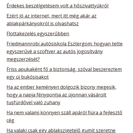
Érdekes beszélgetésem volt a hőszivattyúkról
Ezért jó az internet, mert itt még akár az
ablakpárkányokról is olvashatsz
Flottakezelés egyszerűbben
Friedmannrobi autósiskola Esztergom: hogyan tette
egyszerűvé a szoftver az autós jogosítvány
megszerzését?
Friss apukaként fő a biztonság, szóval beszereztem
egy új bukósisakot
Ha az ember keményen dolgozik bizony megesik,
hogy a napja fénypontja az újonnan vásárolt
tusfürdővel való zuhany
Ha nem valami könnyen száll apáról fiúra a fejlesztő
cég
Ha valaki csak egy ablakszigetelő gumit szeretne