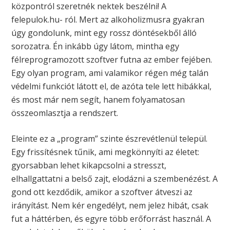
központról szeretnék nektek beszélni! A
felepulok.hu- ról. Mert az alkoholizmusra gyakran
úgy gondolunk, mint egy rossz döntésekből álló
sorozatra. Én inkább úgy látom, mintha egy
félreprogramozott szoftver futna az ember fejében.
Egy olyan program, ami valamikor régen még talán
védelmi funkciót látott el, de azóta tele lett hibákkal,
és most már nem segít, hanem folyamatosan
összeomlasztja a rendszert.
Eleinte ez a „program” szinte észrevétlenül települ.
Egy frissítésnek tűnik, ami megkönnyíti az életet:
gyorsabban lehet kikapcsolni a stresszt,
elhallgattatni a belső zajt, elodázni a szembenézést. A
gond ott kezdődik, amikor a szoftver átveszi az
irányítást. Nem kér engedélyt, nem jelez hibát, csak
fut a háttérben, és egyre több erőforrást használ. A