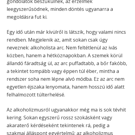
gondolatok beszűkülnek, az érzelmek
leegyszerűsödnek, minden döntés ugyanarra a
megoldásra fut ki.
Egy idő után már kívülről is látszik, hogy valami nincs
rendben. Megjelenik az, amit sokan csak úgy
neveznek: alkoholista arc. Nem feltétlenül az ivás
közben, hanem a hétköznapokban. A szemek körül
állandó fáradtság ül, az arc puffadtabb, a bőr fakóbb,
a tekintet tompább vagy éppen túl éber, mintha a
rendszer soha nem lépne alvó módba. Ez az arc nem
egyetlen éjszaka lenyomata, hanem hosszú idő alatt
felhalmozott túlterhelésé.
Az alkoholizmusról ugyanakkor még ma is sok tévhit
kering. Sokan egyszerű rossz szokásként vagy
akaraterő kérdéseként tekintenek rá, pedig a
szakmai álláspont egyértelmű: az alkoholizmus