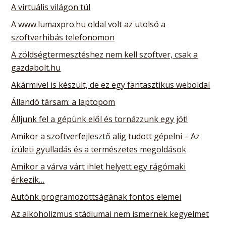
A virtuális világon túl
A www.lumaxpro.hu oldal volt az utolsó a
szoftverhibás telefonomon
A zöldségtermesztéshez nem kell szoftver, csak a
gazdabolt.hu
Akármivel is készült, de ez egy fantasztikus weboldal
Állandó társam: a laptopom
Álljunk fel a gépünk elől és tornázzunk egy jót!
Amikor a szoftverfejlesztő alig tudott gépelni – Az
ízületi gyulladás és a természetes megoldások
Amikor a várva várt ihlet helyett egy rágómaki
érkezik…
Autónk programozottságának fontos elemei
Az alkoholizmus stádiumai nem ismernek kegyelmet