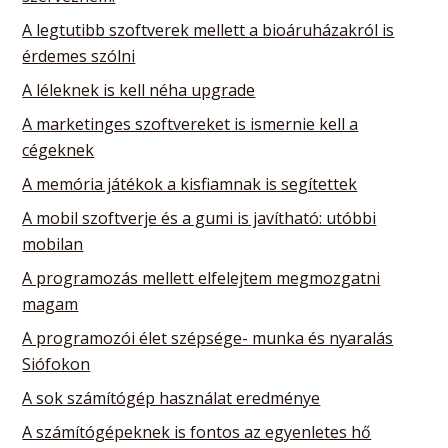
A legtutibb szoftverek mellett a bioáruházakról is
érdemes szólni
A léleknek is kell néha upgrade
A marketinges szoftvereket is ismernie kell a
cégeknek
A memória játékok a kisfiamnak is segítettek
A mobil szoftverje és a gumi is javítható: utóbbi
mobilan
A programozás mellett elfelejtem megmozgatni
magam
A programozói élet szépsége- munka és nyaralás
Siófokon
A sok számítógép használat eredménye
A számítógépeknek is fontos az egyenletes hő