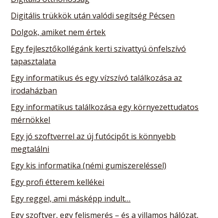
Digitális trükkök után valódi segítség Pécsen
Dolgok, amiket nem értek
Egy fejlesztőkollégánk kerti szivattyú önfelszívó
tapasztalata
Egy informatikus és egy vízszívó találkozása az
irodaházban
Egy informatikus találkozása egy környezettudatos
mérnökkel
Egy jó szoftverrel az új futócipőt is könnyebb
megtalálni
Egy kis informatika (némi gumiszereléssel)
Egy profi étterem kellékei
Egy reggel, ami másképp indult…
Egy szoftver, egy felismerés – és a villamos hálózat,