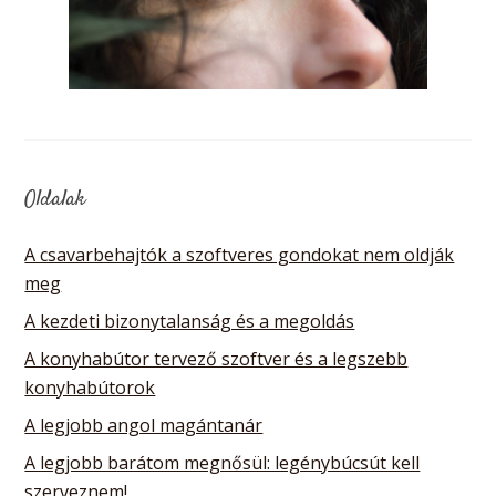
Oldalak
A csavarbehajtók a szoftveres gondokat nem oldják
meg
A kezdeti bizonytalanság és a megoldás
A konyhabútor tervező szoftver és a legszebb
konyhabútorok
A legjobb angol magántanár
A legjobb barátom megnősül: legénybúcsút kell
szerveznem!