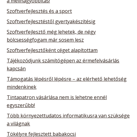
a mellnagyobbítás!
Szoftverfejlesztés és a sport
Szoftverfejlesztéstől gyertyakészítésig
Szoftverfejlesztő még lehetek, de négy
bölcsességfogam már sosem lesz
Szoftverfejlesztőként céget alapítottam
Tájékozódjunk számítógépen az érmefelvásárlás
kapcsán
Támogatás lépésről lépésre – az elérhető lehetőség
mindenkinek
Tintapatron vásárlása nem is lehetne ennél
egyszerűbb!
Több környezettudatos informatikusra van szüksége
a világnak
Tökélyre fejlesztett babakocsi