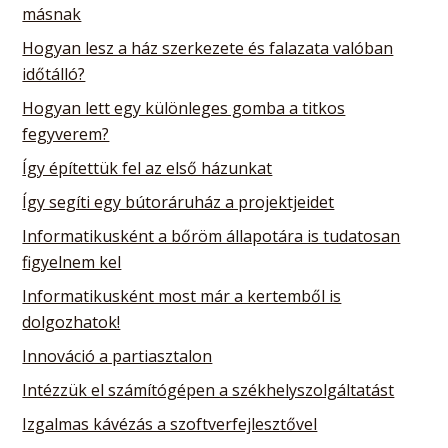
másnak
Hogyan lesz a ház szerkezete és falazata valóban
időtálló?
Hogyan lett egy különleges gomba a titkos
fegyverem?
Így építettük fel az első házunkat
Így segíti egy bútoráruház a projektjeidet
Informatikusként a bőröm állapotára is tudatosan
figyelnem kel
Informatikusként most már a kertemből is
dolgozhatok!
Innováció a partiasztalon
Intézzük el számítógépen a székhelyszolgáltatást
Izgalmas kávézás a szoftverfejlesztővel