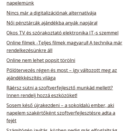
napelemünk
Nincs már a digitalizációnak alternatívája
Női pénztárcák ajándékba anyák napjára!
Okos TV és szórakoztató elektronika IT-s szemmel
Online filmek -Teljes filmek magyarul! A technika már
rendelkezésünkre áll
Online nem lehet popsit törölni
Pólótervezés régen és most – így változott meg az
ajándékkészítés világa
Ráérsz sütni a szoftverfejlesztő munkád mellett?
Innen rendelj hozzá eszközöket!
Sosem késő újrakezdeni – a sokoldalú ember, aki
napelem szakértőként szoftverfejlesztésre adta a
fejét
Számítógép javítás, közben pedig más elfoglaltság