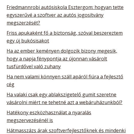
Friedmannrobi autósiskola Esztergom: hogyan tette
egyszerűvé a szoftver az autós jogosítvány
megszerzését?
Friss apukaként fő a biztonság, szóval beszereztem
egy új bukósisakot
Ha az ember keményen dolgozik bizony megesik,
hogy a napja fénypontja az újonnan vásárolt
tusfürdővel való zuhany
Ha nem valami könnyen száll apáról fiúra a fejlesztő
cég
Ha valaki csak egy ablakszigetelő gumit szeretne
vásárolni miért ne tehetné azt a webáruházunkból?
Hatékony eszközhasználat a nyaralás
megszervezésénél is
Hátmasszázs árak szoftverfejlesztőknek és mindenki