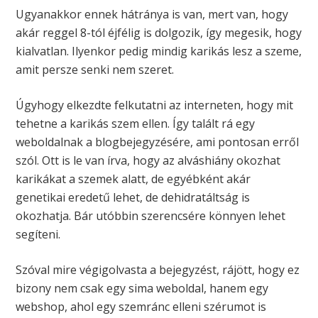
Ugyanakkor ennek hátránya is van, mert van, hogy
akár reggel 8-tól éjfélig is dolgozik, így megesik, hogy
kialvatlan. Ilyenkor pedig mindig karikás lesz a szeme,
amit persze senki nem szeret.
Úgyhogy elkezdte felkutatni az interneten, hogy mit
tehetne a karikás szem ellen. Így talált rá egy
weboldalnak a blogbejegyzésére, ami pontosan erről
szól. Ott is le van írva, hogy az alváshiány okozhat
karikákat a szemek alatt, de egyébként akár
genetikai eredetű lehet, de dehidratáltság is
okozhatja. Bár utóbbin szerencsére könnyen lehet
segíteni.
Szóval mire végigolvasta a bejegyzést, rájött, hogy ez
bizony nem csak egy sima weboldal, hanem egy
webshop, ahol egy szemránc elleni szérumot is