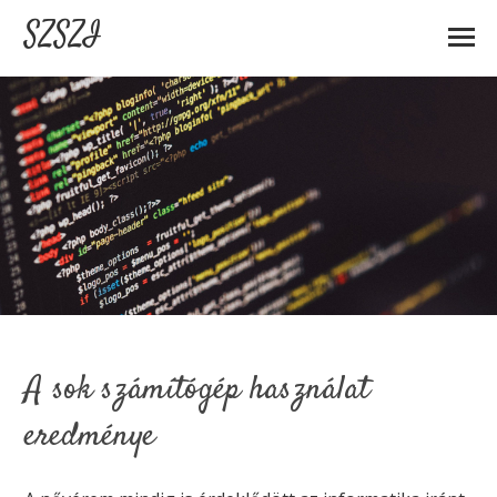
SZSZI
A sok számítógép használat
eredménye