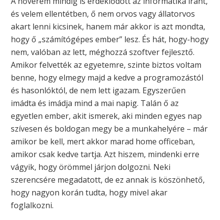
A nővérem mindig is érdeklődött az informatika iránt,
és velem ellentétben, ő nem orvos vagy állatorvos
akart lenni kicsinek, hanem már akkor is azt mondta,
hogy ő „számítógépes ember” lesz. És hát, hogy-hogy
nem, valóban az lett, méghozzá szoftver fejlesztő.
Amikor felvették az egyetemre, szinte biztos voltam
benne, hogy elmegy majd a kedve a programozástól
és hasonlóktól, de nem lett igazam. Egyszerűen
imádta és imádja mind a mai napig. Talán ő az
egyetlen ember, akit ismerek, aki minden egyes nap
szívesen és boldogan megy be a munkahelyére – már
amikor be kell, mert akkor marad home officeban,
amikor csak kedve tartja. Azt hiszem, mindenki erre
vágyik, hogy örömmel járjon dolgozni. Neki
szerencsére megadatott, de ez annak is köszönhető,
hogy nagyon korán tudta, hogy mivel akar
foglalkozni.