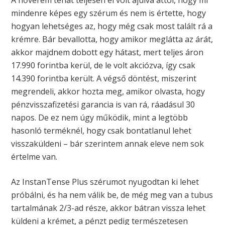
mindenre képes egy szérum és nem is értette, hogy
hogyan lehetséges az, hogy még csak most talált rá a
krémre. Bár bevallotta, hogy amikor meglátta az árát,
akkor majdnem dobott egy hátast, mert teljes áron
17.990 forintba kerül, de le volt akciózva, így csak
14.390 forintba került. A végső döntést, miszerint
megrendeli, akkor hozta meg, amikor olvasta, hogy
pénzvisszafizetési garancia is van rá, ráadásul 30
napos. De ez nem úgy működik, mint a legtöbb
hasonló terméknél, hogy csak bontatlanul lehet
visszaküldeni – bár szerintem annak eleve nem sok
értelme van.
Az InstanTense Plus szérumot nyugodtan ki lehet
próbálni, és ha nem válik be, de még meg van a tubus
tartalmának 2/3-ad része, akkor bátran vissza lehet
küldeni a krémet, a pénzt pedig természetesen