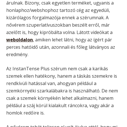
árulnak. Bizony, csak egyetlen terméket, ugyanis a
honlaphoz/webshophoz tartozó cég az egyedüli,
kizárólagos forgalmazója ennek a szérumnak. A
nővérem szuperlatívuszokban beszélt erről, már
azelőtt is, hogy kipróbálta volna. Látott videókat a
weboldalon
, amiken lehet látni, hogy az ígért pár
perces hatóidő után, azonnali és főleg látványos az
eredmény.
Az InstanTense Plus szérum nem csak a karikás
szemek ellen hatékony, hanem a táskás szemekre is
rendkívüli hatással van, ahogyan például a
szemkörnyéki szarkalábakra is használható. De nem
csak a szemek környékén lehet alkalmazni, hanem
például a száj körül kialakult ráncokra, vagy akár a
homlok redőire is.
A nővérem tehát teljesen el volt ájulva attól, hogy mi