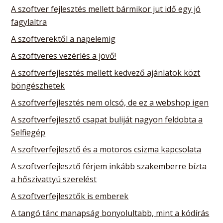
A szoftver fejlesztés mellett bármikor jut idő egy jó
fagylaltra
A szoftverektől a napelemig
A szoftveres vezérlés a jövő!
A szoftverfejlesztés mellett kedvező ajánlatok közt
böngészhetek
A szoftverfejlesztés nem olcsó, de ez a webshop igen
A szoftverfejlesztő csapat buliját nagyon feldobta a
Selfiegép
A szoftverfejlesztő és a motoros csizma kapcsolata
A szoftverfejlesztő férjem inkább szakemberre bízta
a hőszivattyú szerelést
A szoftverfejlesztők is emberek
A tangó tánc manapság bonyolultabb, mint a kódírás