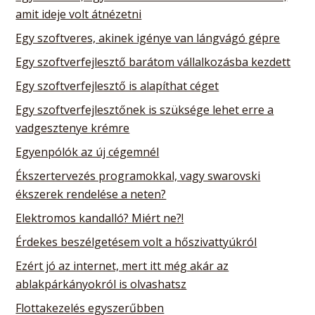
amit ideje volt átnézetni
Egy szoftveres, akinek igénye van lángvágó gépre
Egy szoftverfejlesztő barátom vállalkozásba kezdett
Egy szoftverfejlesztő is alapíthat céget
Egy szoftverfejlesztőnek is szüksége lehet erre a
vadgesztenye krémre
Egyenpólók az új cégemnél
Ékszertervezés programokkal, vagy swarovski
ékszerek rendelése a neten?
Elektromos kandalló? Miért ne?!
Érdekes beszélgetésem volt a hőszivattyúkról
Ezért jó az internet, mert itt még akár az
ablakpárkányokról is olvashatsz
Flottakezelés egyszerűbben