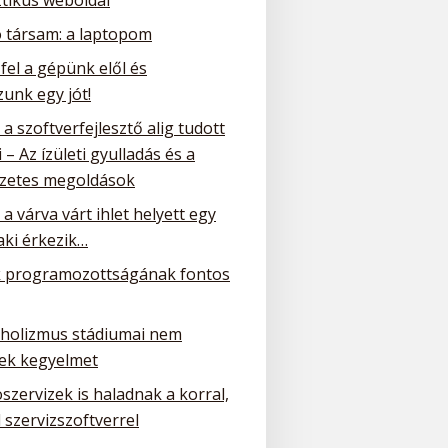
ó társam: a laptopom
 fel a gépünk elől és
unk egy jót!
a szoftverfejlesztő alig tudott
 – Az ízületi gyulladás és a
zetes megoldások
a várva várt ihlet helyett egy
ki érkezik…
 programozottságának fontos
oholizmus stádiumai nem
ek kegyelmet
szervizek is haladnak a korral,
 szervizszoftverrel