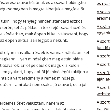
 műszerész csavarhúzónak és a csavarholding.hu-
és nya
még csomagban is megtalálhatjuk a megfelelőt.
A sok 
eredm
 tudni, hogy tényleg minden standard eszköz
A szám
terén, tehát például a torx fejű csavarhúzó és
egyenl
a kínálatban, csak éppen ki kell választani, hogy
 az éppen aktuálisan legjobb nekünk.
A szoft
jut idő
l olyan más alkatrészek is vannak náluk, amiket
A szof
megkapni, ilyen minőségben meg aztán pláne
A szoft
tt csavarok. Erről például ők maguk is külön
 nem gyakori, hogy ebből jó minőségűt találjon a
A szoft
antált a várt eredmény a remek minőségű
ajánla
en – ami alatt nem csak a jó csavart, de a jól
A szoft
.
websho
A szoft
 érdemes őket választani, hanem az
nagyon
nőség és garancia megteszi a dolgát minden