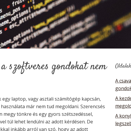
 a szoftveres gondokat nem
Oldala
A csav
gondok
A kezde
egy laptop, vagy asztali számítógép kapcsán,
megol
s használata már nem tud megoldani. Szerencsés
n megy tönkre és egy gyors szétszedéssel,
A kony
ével túl lehet lendülni az adott kérdésen. De
legsze
kkal inkább arról van szó, hogy az adott