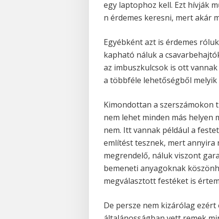
egy laptophoz kell. Ezt hívják
n érdemes keresni, mert akár 
Egyébként azt is érdemes róluk
kapható náluk a csavarbehajtók 
az imbuszkulcsok is ott vannak 
a többféle lehetőségből melyik
Kimondottan a szerszámokon tú
nem lehet minden más helyen 
nem. Itt vannak például a feste
említést tesznek, mert annyira
megrendelő, náluk viszont gar
bemeneti anyagoknak köszönhető
megválasztott festéket is értem
De persze nem kizárólag ezért
általánosságban vett remek mi