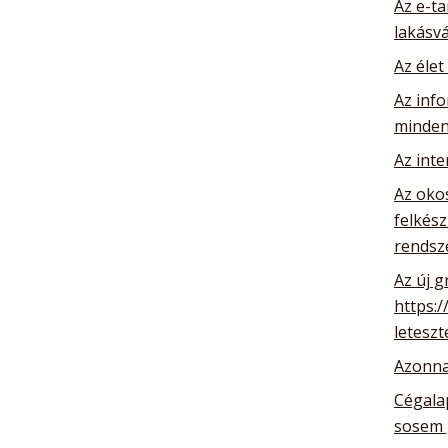
Az e-ta
lakásv
Az élet
Az info
minden
Az int
Az oko
felkész
rendsz
Az új g
https:/
leteszt
Azonna
Cégalap
sosem 