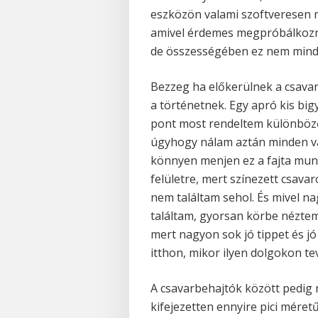
eszközön valami szoftveresen m
amivel érdemes megpróbálkozni
de összességében ez nem mind
Bezzeg ha előkerülnek a csavar
a történetnek. Egy apró kis big
pont most rendeltem különböző
úgyhogy nálam aztán minden va
könnyen menjen ez a fajta munk
felületre, mert színezett csav
nem találtam sehol. És mivel n
találtam, gyorsan körbe néztem 
mert nagyon sok jó tippet és jó
itthon, mikor ilyen dolgokon t
A csavarbehajtók között pedig
kifejezetten ennyire pici méret