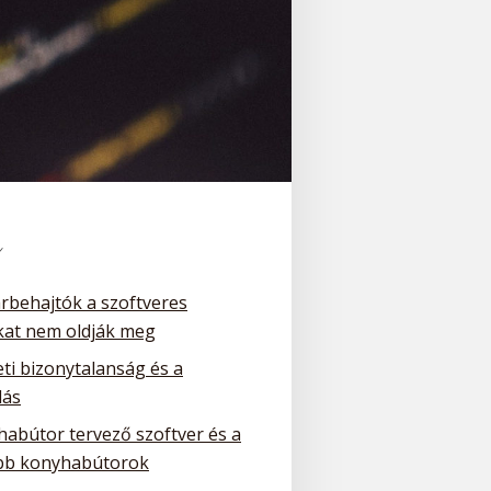
k
arbehajtók a szoftveres
at nem oldják meg
ti bizonytalanság és a
dás
habútor tervező szoftver és a
bb konyhabútorok