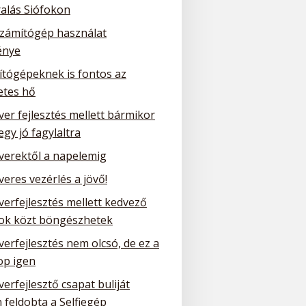
ralás Siófokon
számítógép használat
énye
ítógépeknek is fontos az
etes hő
ver fejlesztés mellett bármikor
 egy jó fagylaltra
tverektől a napelemig
veres vezérlés a jövő!
verfejlesztés mellett kedvező
tok közt böngészhetek
verfejlesztés nem olcsó, de ez a
p igen
verfejlesztő csapat buliját
 feldobta a Selfiegép