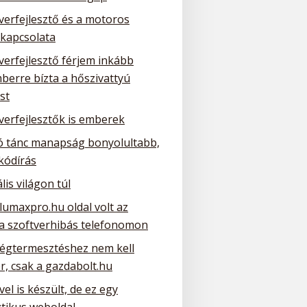
verfejlesztő és a motoros
 kapcsolata
verfejlesztő férjem inkább
berre bízta a hőszivattyú
st
verfejlesztők is emberek
ó tánc manapság bonyolultabb,
kódírás
ális világon túl
lumaxpro.hu oldal volt az
 a szoftverhibás telefonomon
ségtermesztéshez nem kell
r, csak a gazdabolt.hu
el is készült, de ez egy
ztikus weboldal