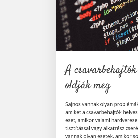
A csavarbehajtók
oldják meg
Sajnos vannak olyan problémák 
amiket a csavarbehajtók helye
eset, amikor valami hardverese
tisztítással vagy alkatrész cser
vannak olyan esetek, amikor so