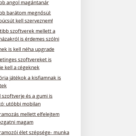
obb angol magántanár
obb barátom megnősül:
búcsút kell szerveznem!
tibb szoftverek mellett a
házakról is érdemes szólni
nek is kell néha upgrade
etinges szoftvereket is
e kell a cégeknek
ria játékok a kisfiamnak is
tek
 szoftverje és a gumi is
tó: utóbbi mobilan
ramozás mellett elfelejtem
zgatni magam
ramozói élet szépsége- munka