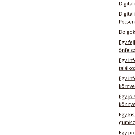
Digitál
Digitál
Pécsen
Dolgok
Egy fej
önfelsz
Egy inf
találk
Egy in
környe
Egy jó 
könnye
Egy kis
gumisz
Egy pro