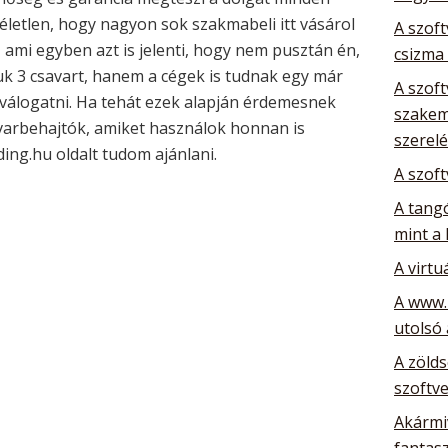
életlen, hogy nagyon sok szakmabeli itt vásárol
A szoft
ami egyben azt is jelenti, hogy nem pusztán én,
csizma
 3 csavart, hanem a cégek is tudnak egy már
A szoft
t válogatni. Ha tehát ezek alapján érdemesnek
szakem
varbehajtók, amiket használok honnan is
szerelé
ing.hu oldalt tudom ajánlani.
A szoft
A tang
mint a 
A virtu
A www.
utolsó
A zöld
szoftve
Akármiv
fantas