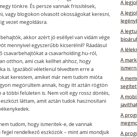
A legj
egy tönkre. És persze vannak frissítések,
A legj
, vagy blogokon olvasott okosságokat keresni,
legény
ig vezet megoldásra.
A legtu
behajtók, akkor azért jó eséllyel van vidám vége
bioáru
yót mennyivel egyszerűbb kicserélni!? Ráadásul
A lélek
 csavarbehajtókat a csavarholding.hu-ról,
A mark
n otthon, ami csak kellhet ahhoz, hogy
ismerni
a is. Igazából véletlenül tévedtem erre a
arokat kerestem, amiket már nem tudom mióta
A memó
agyon megörültem annak, hogy itt aztán rögtön
segítet
a többi felületen is. Nem volt egy rossz döntés,
A mobil
 eszközt láttam, amit aztán tudok hasznosítani
javítha
evékenykedek.
A prog
megmo
 nem tudom, hogy ismeritek-e, de vannak
ű fejjel rendelkező eszközök – mint ami mondjuk
A prog