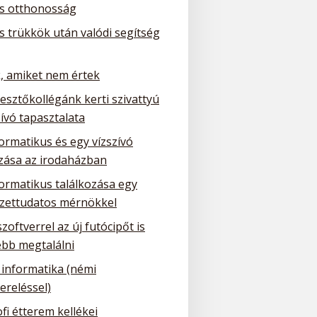
is otthonosság
is trükkök után valódi segítség
, amiket nem értek
lesztőkollégánk kerti szivattyú
ívó tapasztalata
ormatikus és egy vízszívó
ozása az irodaházban
formatikus találkozása egy
zettudatos mérnökkel
szoftverrel az új futócipőt is
bb megtalálni
 informatika (némi
ereléssel)
fi étterem kellékei