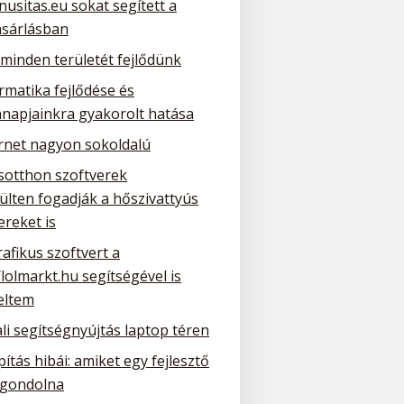
nusitas.eu sokat segített a
ásárlásban
 minden területét fejlődünk
rmatika fejlődése és
napjainkra gyakorolt hatása
ernet nagyon sokoldalú
sotthon szoftverek
ülten fogadják a hőszivattyús
ereket is
rafikus szoftvert a
/lolmarkt.hu segítségével is
eltem
li segítségnyújtás laptop téren
ítás hibái: amiket egy fejlesztő
gondolna