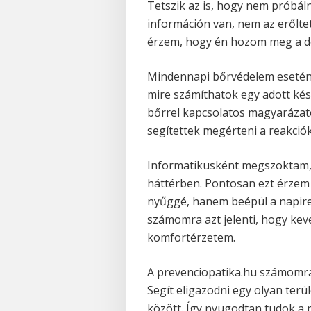
Tetszik az is, hogy nem próbál
információn van, nem az erőlte
érzem, hogy én hozom meg a dö
Mindennapi bőrvédelem esetén 
mire számíthatok egy adott kés
bőrrel kapcsolatos magyaráza
segítettek megérteni a reakciók
Informatikusként megszoktam, 
háttérben. Pontosan ezt érzem 
nyűggé, hanem beépül a napiren
számomra azt jelenti, hogy kev
komfortérzetem.
A prevenciopatika.hu számomr
Segít eligazodni egy olyan terü
között. Így nyugodtan tudok a