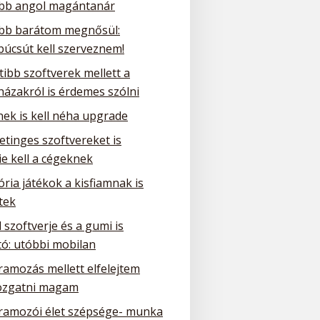
obb angol magántanár
obb barátom megnősül:
búcsút kell szerveznem!
tibb szoftverek mellett a
házakról is érdemes szólni
nek is kell néha upgrade
etinges szoftvereket is
e kell a cégeknek
ria játékok a kisfiamnak is
tek
 szoftverje és a gumi is
tó: utóbbi mobilan
ramozás mellett elfelejtem
zgatni magam
ramozói élet szépsége- munka