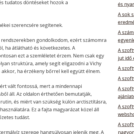
s tudatos döntéseket hozok a
és nya
A sok 
eredm
mékei szerencsére segítenek.
A szám
 rendszerekben gondolkodom, ezért számomra
egyenl
l, ha átlátható és következetes. A
A szoft
ontosan ezt a szemléletet érzem. Nem csak egy
jut idő
yan struktúra, amely segít eligazodni a Vichy
A szof
akkor, ha érzékeny bőrrel kell együtt élnem.
A szoft
rt vált fontossá, mert a mindennapi
A szoft
ől áll. Az oldalon érthetően bemutatják,
ajánla
rutin, és miért van szükség külön arctisztításra,
A szoft
asználatára. Ez a fajta magyarázat közel áll
websho
őzetes tudást.
A szoft
 termálvíz szerepe hangsúlyosan jelenik meg. A
nagyon