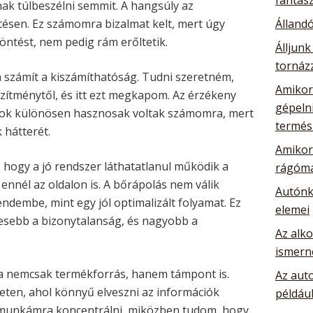
nak túlbeszélni semmit. A hangsúly az
tésen. Ez számomra bizalmat kelt, mert úgy
Álland
ntést, nem pedig rám erőltetik.
Álljunk
tornázz
számít a kiszámíthatóság. Tudni szeretném,
Amikor 
zítménytől, és itt ezt megkapom. Az érzékeny
gépelni
tok különösen hasznosak voltak számomra, mert
termés
 hátterét.
Amikor 
hogy a jó rendszer láthatatlanul működik a
rágóma
ennél az oldalon is. A bőrápolás nem válik
Autónk
dembe, mint egy jól optimalizált folyamat. Ez
elemei
esebb a bizonytalanság, és nagyobb a
Az alk
ismern
a nemcsak termékforrás, hanem támpont is.
Az auto
leten, ahol könnyű elveszni az információk
például
 munkámra koncentrálni, miközben tudom, hogy