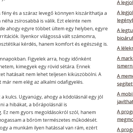
A legj
A legj
fény és a száraz levegő könnyen kiszáríthatja a
legény
éha zsírosabbá is válik. Ezt eleinte nem
e ahogy egyre többet ültem egy helyben, egyre
A legtu
ritációk. Ilyenkor világossá vált számomra,
bioáru
sztétikai kérdés, hanem komfort és egészség is.
A lélek
A mark
ennapokban. Figyelek arra, hogy időnként
ismerni
 tehetem, kimegyek egy rövid sétára. Ennek
t hatásait nem lehet teljesen kiküszöbölni. A
A memó
 már nem elég az alkalmi odafigyelés.
segítet
A mobil
a kulcs. Ugyanúgy, ahogy a kódolásnál egy jól
javítha
lni a hibákat, a bőrápolásnál is
A prog
. Ez nem gyors megoldásokról szól, hanem
megmo
ámogassam a bőröm természetes működését.
ogy a munkám ilyen hatással van rám, ezért
A prog