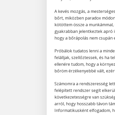
A kevés mozgás, a mesterséges 
bőrt, miközben paradox módon n
kötöttem össze a munkámmal, d
gyakrabban jelentkeztek apró ir
hogy a bőrápolás nem csupán e
Próbálok tudatos lenni a mind
felálljak, szellőztessek, és ha
ellenére tudom, hogy a környeze
bőröm érzékenyebbé vált, ezért
Számomra a rendszeresség lett 
felépített rendszer segít elkerü
következetességre van szükség
arról, hogy hosszabb távon t
Informatikusként elfogadom, h