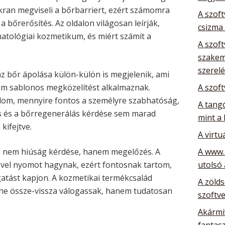
ran megviseli a bőrbarriert, ezért számomra
A szoft
a bőrerősítés. Az oldalon világosan leírják,
csizma
atológiai kozmetikum, és miért számít a
A szoft
szakem
szerelé
az bőr ápolása külön-külön is megjelenik, ami
m sablonos megközelítést alkalmaznak.
A szoft
om, mennyire fontos a személyre szabhatóság,
A tang
ás és a bőrregenerálás kérdése sem marad
mint a 
kifejtve.
A virtu
a nem hiúság kérdése, hanem megelőzés. A
A www.
ővel nyomot hagynak, ezért fontosnak tartom,
utolsó
tást kapjon. A kozmetikai termékcsalád
A zöld
ne össze-vissza válogassak, hanem tudatosan
szoftve
Akármiv
fantas