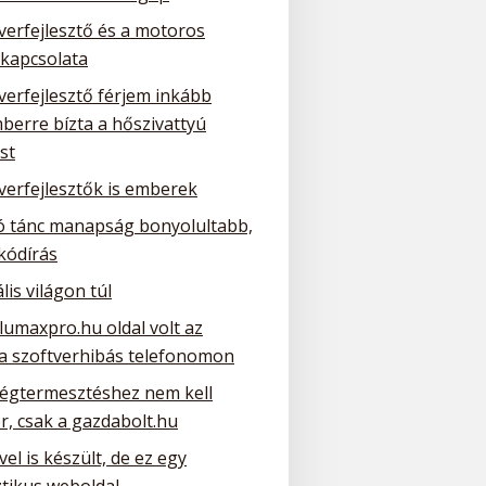
verfejlesztő és a motoros
 kapcsolata
verfejlesztő férjem inkább
berre bízta a hőszivattyú
st
verfejlesztők is emberek
ó tánc manapság bonyolultabb,
kódírás
ális világon túl
lumaxpro.hu oldal volt az
 a szoftverhibás telefonomon
ségtermesztéshez nem kell
r, csak a gazdabolt.hu
el is készült, de ez egy
ztikus weboldal