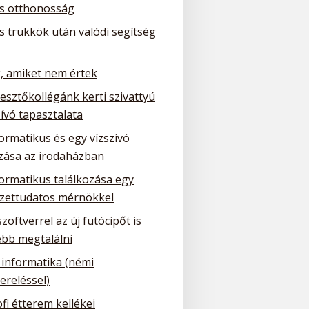
is otthonosság
is trükkök után valódi segítség
, amiket nem értek
lesztőkollégánk kerti szivattyú
ívó tapasztalata
ormatikus és egy vízszívó
ozása az irodaházban
formatikus találkozása egy
zettudatos mérnökkel
szoftverrel az új futócipőt is
bb megtalálni
 informatika (némi
ereléssel)
fi étterem kellékei