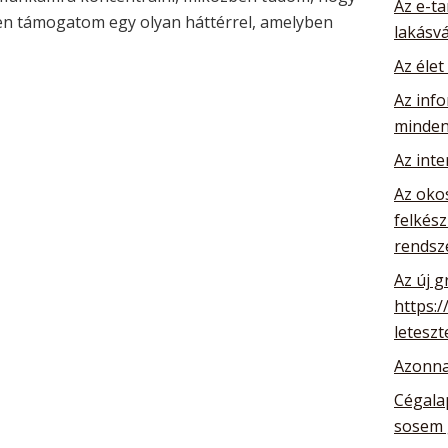
Az e-ta
ően támogatom egy olyan háttérrel, amelyben
lakásv
Az élet
Az info
minden
Az int
Az oko
felkész
rendsz
Az új g
https:/
leteszt
Azonna
Cégalap
sosem 