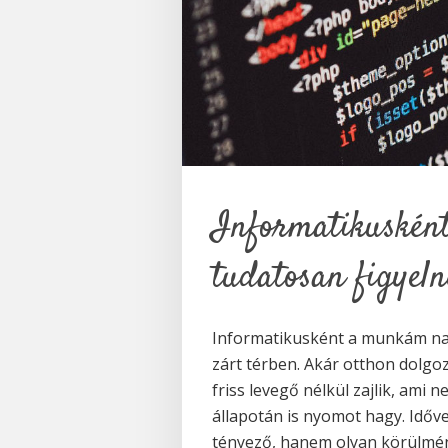
Informatikusként
tudatosan figyeln
Informatikusként a munkám nagy
zárt térben. Akár otthon dolgo
friss levegő nélkül zajlik, am
állapotán is nyomot hagy. Időv
tényező, hanem olyan körülmén