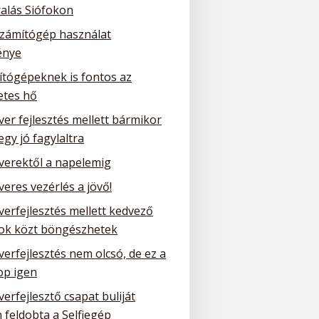
ralás Siófokon
számítógép használat
énye
ítógépeknek is fontos az
etes hő
ver fejlesztés mellett bármikor
 egy jó fagylaltra
tverektől a napelemig
veres vezérlés a jövő!
verfejlesztés mellett kedvező
tok közt böngészhetek
verfejlesztés nem olcsó, de ez a
p igen
verfejlesztő csapat buliját
 feldobta a Selfiegép