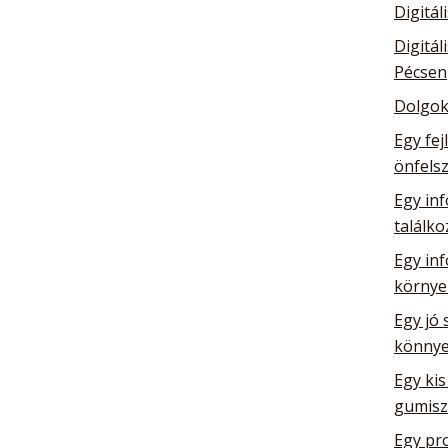
Digitál
Digitál
Pécsen
Dolgok
Egy fej
önfelsz
Egy inf
találk
Egy in
környe
Egy jó 
könnye
Egy kis
gumisz
Egy pro