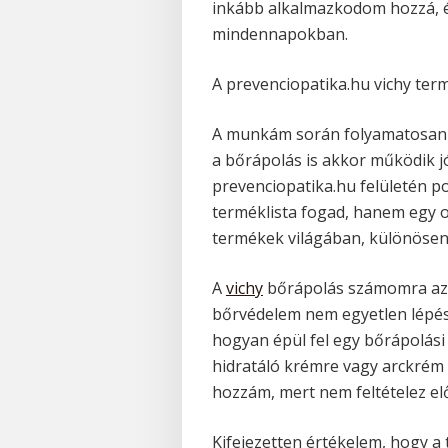
inkább alkalmazkodom hozzá, é
mindennapokban.
A prevenciopatika.hu vichy ter
A munkám során folyamatosan
a bőrápolás is akkor működik jó
prevenciopatika.hu felületén p
terméklista fogad, hanem egy ol
termékek világában, különösen 
A
vichy
bőrápolás számomra azé
bőrvédelem nem egyetlen lépésb
hogyan épül fel egy bőrápolási 
hidratáló krémre vagy arckrém h
hozzám, mert nem feltételez el
Kifejezetten értékelem, hogy a