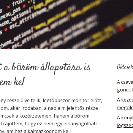
 a bőröm állapotára is
Oldala
em kel
A csav
gondok
A kezde
 része ülve telik, legtöbbször monitor előtt,
megol
zom, akár irodában, a napjaim jelentős része
i nemcsak a közérzetemen, hanem a bőröm
A kony
el rájöttem, hogy ez nem egy elhanyagolható
legsze
y, amihez alkalmazkodnom kell.