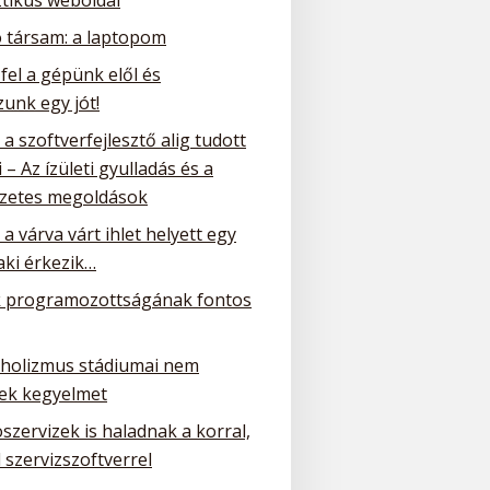
ó társam: a laptopom
 fel a gépünk elől és
unk egy jót!
a szoftverfejlesztő alig tudott
 – Az ízületi gyulladás és a
zetes megoldások
a várva várt ihlet helyett egy
ki érkezik…
 programozottságának fontos
oholizmus stádiumai nem
ek kegyelmet
szervizek is haladnak a korral,
 szervizszoftverrel