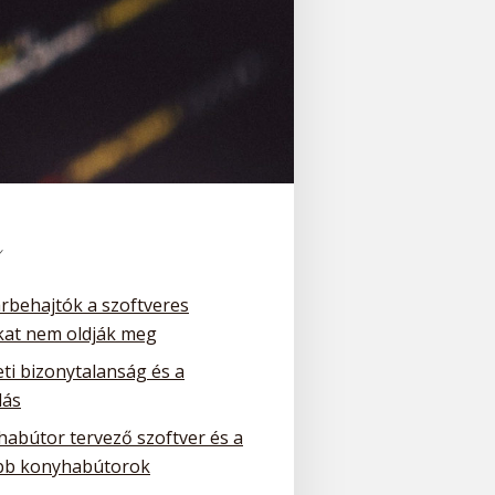
k
arbehajtók a szoftveres
at nem oldják meg
ti bizonytalanság és a
dás
habútor tervező szoftver és a
bb konyhabútorok