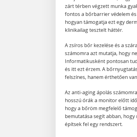
zárt térben végzett munka gyak
fontos a bőrbarrier védelem és 
hogyan támogatja ezt egy derm
klinikailag tesztelt háttér.
A zsíros bőr kezelése és a szár
számomra azt mutatja, hogy ne
Informatikusként pontosan tud
és itt ezt érzem. A bőrnyugtat
felszínes, hanem érthetően van 
Az anti-aging ápolás számomr
hosszú órák a monitor előtt id
hogy a bőröm megfelelő támoga
bemutatása segít abban, hogy 
építsek fel egy rendszert.