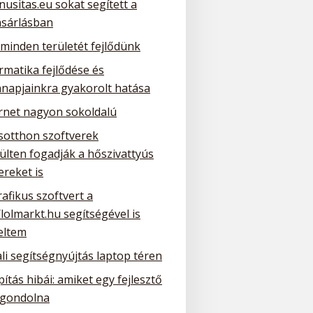
nusitas.eu sokat segített a
ásárlásban
 minden területét fejlődünk
rmatika fejlődése és
napjainkra gyakorolt hatása
ernet nagyon sokoldalú
sotthon szoftverek
ülten fogadják a hőszivattyús
ereket is
rafikus szoftvert a
/lolmarkt.hu segítségével is
eltem
li segítségnyújtás laptop téren
ítás hibái: amiket egy fejlesztő
gondolna