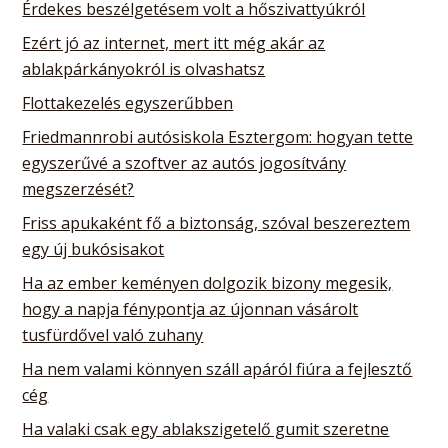
Érdekes beszélgetésem volt a hőszivattyúkról
Ezért jó az internet, mert itt még akár az
ablakpárkányokról is olvashatsz
Flottakezelés egyszerűbben
Friedmannrobi autósiskola Esztergom: hogyan tette
egyszerűvé a szoftver az autós jogosítvány
megszerzését?
Friss apukaként fő a biztonság, szóval beszereztem
egy új bukósisakot
Ha az ember keményen dolgozik bizony megesik,
hogy a napja fénypontja az újonnan vásárolt
tusfürdővel való zuhany
Ha nem valami könnyen száll apáról fiúra a fejlesztő
cég
Ha valaki csak egy ablakszigetelő gumit szeretne