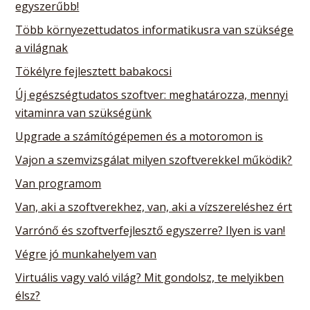
egyszerűbb!
Több környezettudatos informatikusra van szüksége
a világnak
Tökélyre fejlesztett babakocsi
Új egészségtudatos szoftver: meghatározza, mennyi
vitaminra van szükségünk
Upgrade a számítógépemen és a motoromon is
Vajon a szemvizsgálat milyen szoftverekkel működik?
Van programom
Van, aki a szoftverekhez, van, aki a vízszereléshez ért
Varrónő és szoftverfejlesztő egyszerre? Ilyen is van!
Végre jó munkahelyem van
Virtuális vagy való világ? Mit gondolsz, te melyikben
élsz?