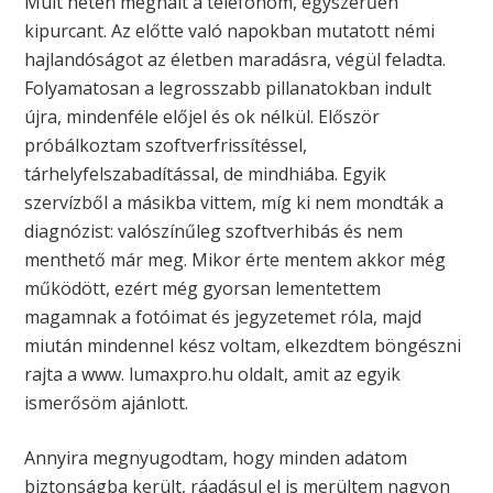
Múlt héten meghalt a telefonom, egyszerűen
kipurcant. Az előtte való napokban mutatott némi
hajlandóságot az életben maradásra, végül feladta.
Folyamatosan a legrosszabb pillanatokban indult
újra, mindenféle előjel és ok nélkül. Először
próbálkoztam szoftverfrissítéssel,
tárhelyfelszabadítással, de mindhiába. Egyik
szervízből a másikba vittem, míg ki nem mondták a
diagnózist: valószínűleg szoftverhibás és nem
menthető már meg. Mikor érte mentem akkor még
működött, ezért még gyorsan lementettem
magamnak a fotóimat és jegyzetemet róla, majd
miután mindennel kész voltam, elkezdtem böngészni
rajta a www. lumaxpro.hu oldalt, amit az egyik
ismerősöm ajánlott.
Annyira megnyugodtam, hogy minden adatom
biztonságba került, ráadásul el is merültem nagyon