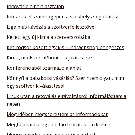
Innováció a partiasztalon
Intézzük el számítógépen a székhelyszolgáltatást
Izgalmas kávézás a szoftverfejlesztővel
Kellett egy új klíma a szerverszobába
Két kódsor között egy kis ruha webshop böngészés
Kínai „módszer” iPhone-ok javítására?
Konferenciából származó ajánlás
Könnyű a babakocsi vásárlás? Szerintem olyan, mint
egy szoftver kiválasztása!
Linux után a tetoválás eltávolításról informálódtam a
neten
Még időben megszereztem az információkat
Megtaláltam a legjobb bio hidratáló arckrémet
Mennyi minden van, amihez nem értek!