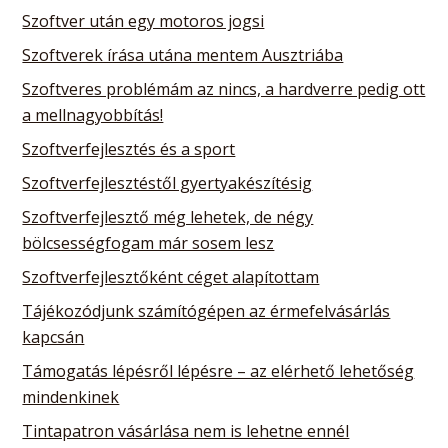
Szoftver után egy motoros jogsi
Szoftverek írása utána mentem Ausztriába
Szoftveres problémám az nincs, a hardverre pedig ott
a mellnagyobbítás!
Szoftverfejlesztés és a sport
Szoftverfejlesztéstől gyertyakészítésig
Szoftverfejlesztő még lehetek, de négy
bölcsességfogam már sosem lesz
Szoftverfejlesztőként céget alapítottam
Tájékozódjunk számítógépen az érmefelvásárlás
kapcsán
Támogatás lépésről lépésre – az elérhető lehetőség
mindenkinek
Tintapatron vásárlása nem is lehetne ennél