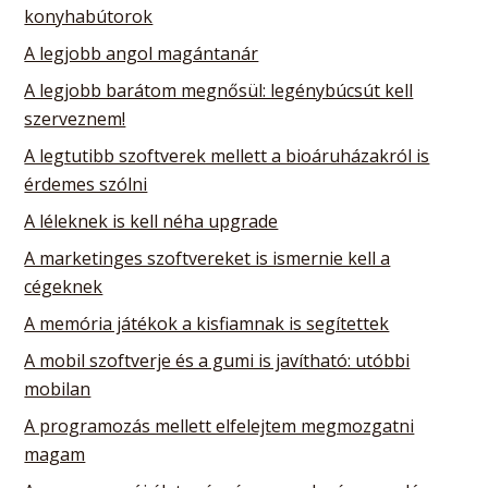
konyhabútorok
A legjobb angol magántanár
A legjobb barátom megnősül: legénybúcsút kell
szerveznem!
A legtutibb szoftverek mellett a bioáruházakról is
érdemes szólni
A léleknek is kell néha upgrade
A marketinges szoftvereket is ismernie kell a
cégeknek
A memória játékok a kisfiamnak is segítettek
A mobil szoftverje és a gumi is javítható: utóbbi
mobilan
A programozás mellett elfelejtem megmozgatni
magam