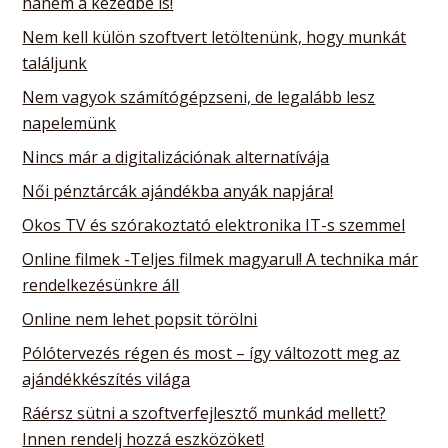
hanem a kezedbe is!
Nem kell külön szoftvert letöltenünk, hogy munkát
találjunk
Nem vagyok számítógépzseni, de legalább lesz
napelemünk
Nincs már a digitalizációnak alternatívája
Női pénztárcák ajándékba anyák napjára!
Okos TV és szórakoztató elektronika IT-s szemmel
Online filmek -Teljes filmek magyarul! A technika már
rendelkezésünkre áll
Online nem lehet popsit törölni
Pólótervezés régen és most – így változott meg az
ajándékkészítés világa
Ráérsz sütni a szoftverfejlesztő munkád mellett?
Innen rendelj hozzá eszközöket!