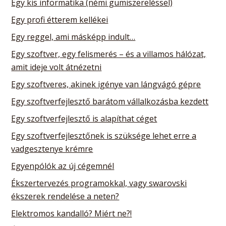
Egy kis informatika (némi gumiszereléssel)
Egy profi étterem kellékei
Egy reggel, ami másképp indult…
Egy szoftver, egy felismerés – és a villamos hálózat,
amit ideje volt átnézetni
Egy szoftveres, akinek igénye van lángvágó gépre
Egy szoftverfejlesztő barátom vállalkozásba kezdett
Egy szoftverfejlesztő is alapíthat céget
Egy szoftverfejlesztőnek is szüksége lehet erre a
vadgesztenye krémre
Egyenpólók az új cégemnél
Ékszertervezés programokkal, vagy swarovski
ékszerek rendelése a neten?
Elektromos kandalló? Miért ne?!