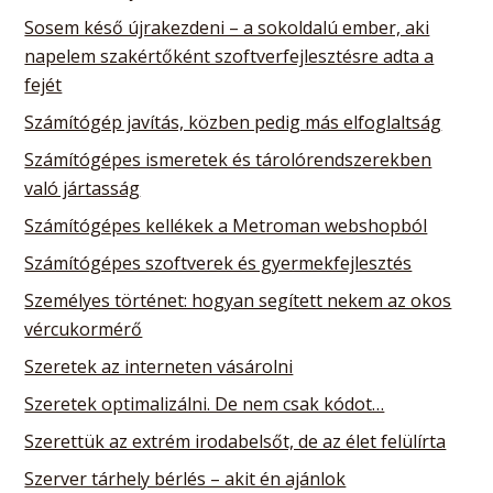
Sosem késő újrakezdeni – a sokoldalú ember, aki
napelem szakértőként szoftverfejlesztésre adta a
fejét
Számítógép javítás, közben pedig más elfoglaltság
Számítógépes ismeretek és tárolórendszerekben
való jártasság
Számítógépes kellékek a Metroman webshopból
Számítógépes szoftverek és gyermekfejlesztés
Személyes történet: hogyan segített nekem az okos
vércukormérő
Szeretek az interneten vásárolni
Szeretek optimalizálni. De nem csak kódot…
Szerettük az extrém irodabelsőt, de az élet felülírta
Szerver tárhely bérlés – akit én ajánlok