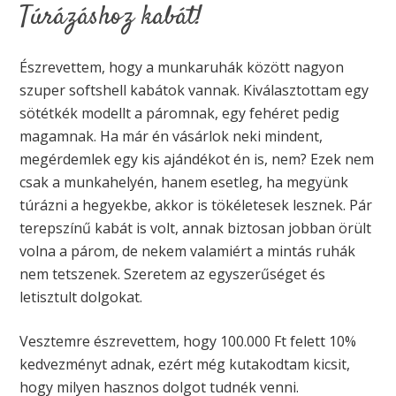
Túrázáshoz kabát!
Észrevettem, hogy a munkaruhák között nagyon
szuper softshell kabátok vannak. Kiválasztottam egy
sötétkék modellt a páromnak, egy fehéret pedig
magamnak. Ha már én vásárlok neki mindent,
megérdemlek egy kis ajándékot én is, nem? Ezek nem
csak a munkahelyén, hanem esetleg, ha megyünk
túrázni a hegyekbe, akkor is tökéletesek lesznek. Pár
terepszínű kabát is volt, annak biztosan jobban örült
volna a párom, de nekem valamiért a mintás ruhák
nem tetszenek. Szeretem az egyszerűséget és
letisztult dolgokat.
Vesztemre észrevettem, hogy 100.000 Ft felett 10%
kedvezményt adnak, ezért még kutakodtam kicsit,
hogy milyen hasznos dolgot tudnék venni.