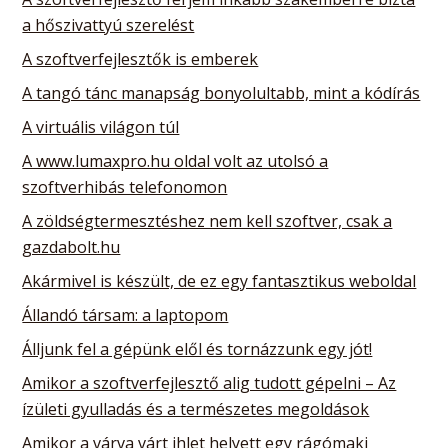
a hőszivattyú szerelést
A szoftverfejlesztők is emberek
A tangó tánc manapság bonyolultabb, mint a kódírás
A virtuális világon túl
A www.lumaxpro.hu oldal volt az utolsó a
szoftverhibás telefonomon
A zöldségtermesztéshez nem kell szoftver, csak a
gazdabolt.hu
Akármivel is készült, de ez egy fantasztikus weboldal
Állandó társam: a laptopom
Álljunk fel a gépünk elől és tornázzunk egy jót!
Amikor a szoftverfejlesztő alig tudott gépelni – Az
ízületi gyulladás és a természetes megoldások
Amikor a várva várt ihlet helyett egy rágómaki