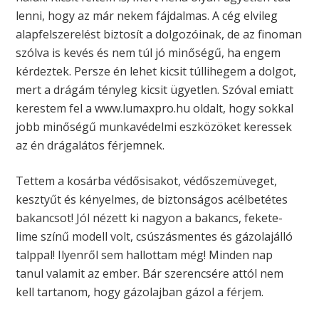
lenni, hogy az már nekem fájdalmas. A cég elvileg
alapfelszerelést biztosít a dolgozóinak, de az finoman
szólva is kevés és nem túl jó minőségű, ha engem
kérdeztek. Persze én lehet kicsit túllihegem a dolgot,
mert a drágám tényleg kicsit ügyetlen. Szóval emiatt
kerestem fel a www.lumaxpro.hu oldalt, hogy sokkal
jobb minőségű munkavédelmi eszközöket keressek
az én drágalátos férjemnek.
Tettem a kosárba védősisakot, védőszemüveget,
kesztyűt és kényelmes, de biztonságos acélbetétes
bakancsot! Jól nézett ki nagyon a bakancs, fekete-
lime színű modell volt, csúszásmentes és gázolajálló
talppal! Ilyenről sem hallottam még! Minden nap
tanul valamit az ember. Bár szerencsére attól nem
kell tartanom, hogy gázolajban gázol a férjem.