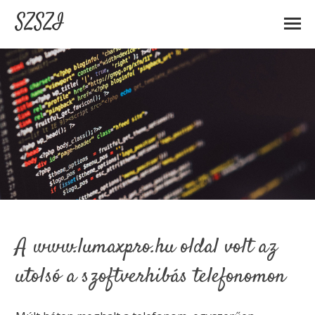
SZSZI
A www.lumaxpro.hu oldal volt az
utolsó a szoftverhibás telefonomon