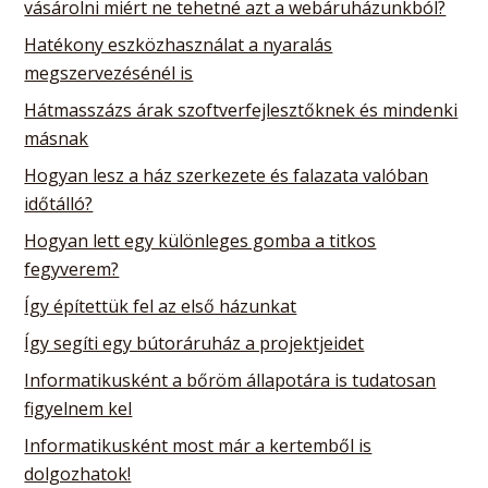
vásárolni miért ne tehetné azt a webáruházunkból?
Hatékony eszközhasználat a nyaralás
megszervezésénél is
Hátmasszázs árak szoftverfejlesztőknek és mindenki
másnak
Hogyan lesz a ház szerkezete és falazata valóban
időtálló?
Hogyan lett egy különleges gomba a titkos
fegyverem?
Így építettük fel az első házunkat
Így segíti egy bútoráruház a projektjeidet
Informatikusként a bőröm állapotára is tudatosan
figyelnem kel
Informatikusként most már a kertemből is
dolgozhatok!