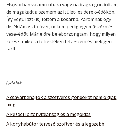
Elsősorban valami ruhára vagy nadrágra gondoltam,
de magakadt a szemem az ízület- és derékvédőkön.
Így végül azt (is) tettem a kosárba. Páromnak egy
deréktámasztó övet, nekem pedig egy műszőrmés
vesevédőt. Már előre beleborzongtam, hogy milyen
jó lesz, mikor a téli estéken felveszem és melegen
tart!
Oldalak
A csavarbehajtók a szoftveres gondokat nem oldják
meg
A kezdeti bizonytalanság és a megoldás
A konyhabútor tervező szoftver és a legszebb