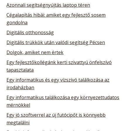
Azonnali segítségnyújtás laptop téren
Cégalapítás hibái: amiket egy fejlesztő sosem
gondolna
Digitális otthonosság
Digitális trükkök után valódi segítség Pécsen
Dolgok, amiket nem értek
Egy fejlesztőkollégánk kerti szivattyú önfelszívó
tapasztalata
Egy informatikus és egy vízszívó találkozása az
irodaházban
Egy informatikus találkozása egy környezettudatos
mérnökkel
Egy jó szoftverrel az új futócipőt is könnyebb
megtalálni