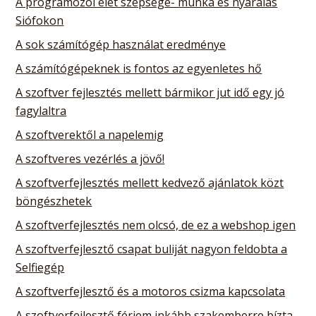
A programozói élet szépsége- munka és nyaralás
Siófokon
A sok számítógép használat eredménye
A számítógépeknek is fontos az egyenletes hő
A szoftver fejlesztés mellett bármikor jut idő egy jó
fagylaltra
A szoftverektől a napelemig
A szoftveres vezérlés a jövő!
A szoftverfejlesztés mellett kedvező ajánlatok közt
böngészhetek
A szoftverfejlesztés nem olcsó, de ez a webshop igen
A szoftverfejlesztő csapat buliját nagyon feldobta a
Selfiegép
A szoftverfejlesztő és a motoros csizma kapcsolata
A szoftverfejlesztő férjem inkább szakemberre bízta