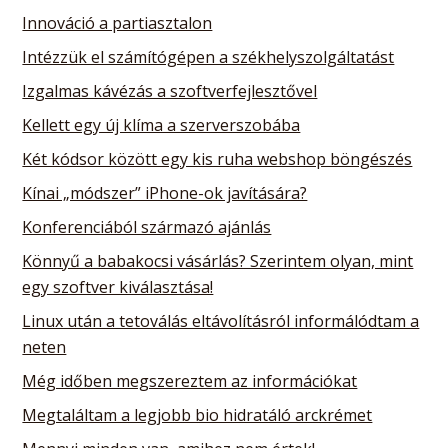
Innováció a partiasztalon
Intézzük el számítógépen a székhelyszolgáltatást
Izgalmas kávézás a szoftverfejlesztővel
Kellett egy új klíma a szerverszobába
Két kódsor között egy kis ruha webshop böngészés
Kínai „módszer” iPhone-ok javítására?
Konferenciából származó ajánlás
Könnyű a babakocsi vásárlás? Szerintem olyan, mint
egy szoftver kiválasztása!
Linux után a tetoválás eltávolításról informálódtam a
neten
Még időben megszereztem az információkat
Megtaláltam a legjobb bio hidratáló arckrémet