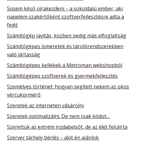
Sosem késő újrakezdeni – a sokoldalú ember, aki
napelem szakértőként szoftverfejlesztésre adta a
fejét
Számítógép javítás, közben pedig más elfoglaltság
Számítógépes ismeretek és tárolórendszerekben
való jártasság
Számítógépes kellékek a Metroman webshopból
Számítógépes szoftverek és gyermekfejlesztés
Személyes történet: hogyan segített nekem az okos
vércukormérő
Szeretek az interneten vásárolni
Szeretek optimalizálni. De nem csak kódot…
Szerettük az extrém irodabelsőt, de az élet felülírta
Szerver tárhely bérlés – akit én ajánlok