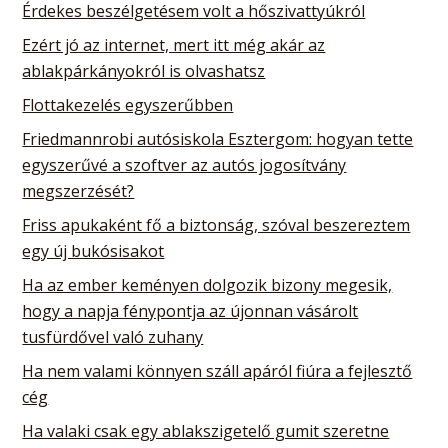
Érdekes beszélgetésem volt a hőszivattyúkról
Ezért jó az internet, mert itt még akár az
ablakpárkányokról is olvashatsz
Flottakezelés egyszerűbben
Friedmannrobi autósiskola Esztergom: hogyan tette
egyszerűvé a szoftver az autós jogosítvány
megszerzését?
Friss apukaként fő a biztonság, szóval beszereztem
egy új bukósisakot
Ha az ember keményen dolgozik bizony megesik,
hogy a napja fénypontja az újonnan vásárolt
tusfürdővel való zuhany
Ha nem valami könnyen száll apáról fiúra a fejlesztő
cég
Ha valaki csak egy ablakszigetelő gumit szeretne