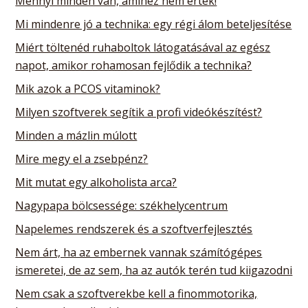
Mennyi minden van, amihez nem értek!
Mi mindenre jó a technika: egy régi álom beteljesítése
Miért töltenéd ruhaboltok látogatásával az egész
napot, amikor rohamosan fejlődik a technika?
Mik azok a PCOS vitaminok?
Milyen szoftverek segítik a profi videókészítést?
Minden a mázlin múlott
Mire megy el a zsebpénz?
Mit mutat egy alkoholista arca?
Nagypapa bölcsessége: székhelycentrum
Napelemes rendszerek és a szoftverfejlesztés
Nem árt, ha az embernek vannak számítógépes
ismeretei, de az sem, ha az autók terén tud kiigazodni
Nem csak a szoftverekbe kell a finommotorika,