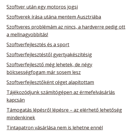
Szoftver után egy motoros jogsi
Szoftverek írása utána mentem Ausztriába
Szoftveres problémám az nincs, a hardverre pedig ott
a mellnagyobbítás!
Szoftverfejlesztés és a sport
Szoftverfejlesztéstől gyertyakészítésig
Szoftverfejlesztő még lehetek, de négy
bölcsességfogam már sosem lesz
Szoftverfejlesztőként céget alapítottam
Tájékozódjunk számítógépen az érmefelvásárlás
kapcsán
Támogatás lépésről lépésre – az elérhető lehetőség
mindenkinek
Tintapatron vásárlása nem is lehetne ennél