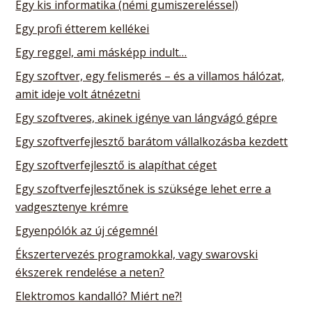
Egy kis informatika (némi gumiszereléssel)
Egy profi étterem kellékei
Egy reggel, ami másképp indult…
Egy szoftver, egy felismerés – és a villamos hálózat,
amit ideje volt átnézetni
Egy szoftveres, akinek igénye van lángvágó gépre
Egy szoftverfejlesztő barátom vállalkozásba kezdett
Egy szoftverfejlesztő is alapíthat céget
Egy szoftverfejlesztőnek is szüksége lehet erre a
vadgesztenye krémre
Egyenpólók az új cégemnél
Ékszertervezés programokkal, vagy swarovski
ékszerek rendelése a neten?
Elektromos kandalló? Miért ne?!