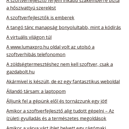
A szoftverfejlesztő férjem inkább szakemberre bízta
a hőszivattyú szerelést
A szoftverfejlesztők is emberek
A tangó tánc manapság bonyolultabb, mint a kódírás
A virtuális világon túl
A www.lumaxpro.hu oldal volt az utolsó a
szoftverhibás telefonomon
A zöldségtermesztéshez nem kell szoftver, csak a
gazdabolt.hu
Akármivel is készült, de ez egy fantasztikus weboldal
Állandó társam: a laptopom
Álljunk fel a gépünk elől és tornázzunk egy jót!
Amikor a szoftverfejlesztő alig tudott gépelni – Az
ízületi gyulladás és a természetes megoldások
Amikor a várva várt ihlet helyett egy rágómaki