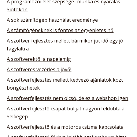
A programozói élet szépsége- munka és nyaralás
Siófokon
A sok számítógép használat eredménye
A számítógépeknek is fontos az egyenletes hő
A szoftver fejlesztés mellett bármikor jut idő egy jó
fagylaltra
A szoftverektől a napelemig
A szoftveres vezérlés a jövő!
A szoftverfejlesztés mellett kedvező ajánlatok közt
böngészhetek
A szoftverfejlesztés nem olcsó, de ez a webshop igen
A szoftverfejlesztő csapat buliját nagyon feldobta a
Selfiegép
A szoftverfejlesztő és a motoros csizma kapcsolata