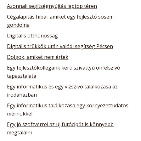
Azonnali segítségnyújtás laptop téren
Cégalapítás hibái: amiket egy fejlesztő sosem
gondolna
Digitális otthonosság
Digitális trükkök után valódi segítség Pécsen
Dolgok, amiket nem értek
Egy fejlesztőkollégánk kerti szivattyú önfelszívó
tapasztalata
Egy informatikus és egy vízszívó találkozása az
irodaházban
Egy informatikus találkozása egy környezettudatos
mérnökkel
Egy jó szoftverrel az új futócipőt is könnyebb
megtalálni