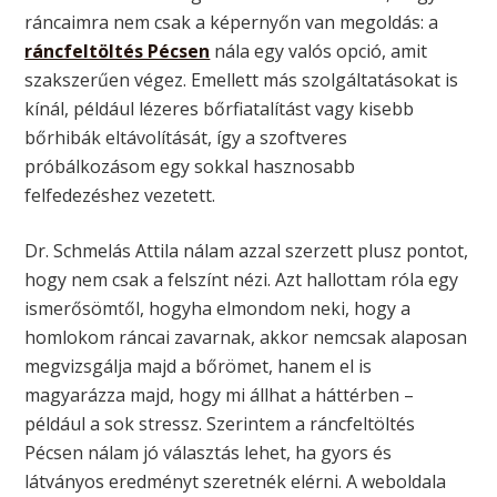
ráncaimra nem csak a képernyőn van megoldás: a
ráncfeltöltés Pécsen
nála egy valós opció, amit
szakszerűen végez. Emellett más szolgáltatásokat is
kínál, például lézeres bőrfiatalítást vagy kisebb
bőrhibák eltávolítását, így a szoftveres
próbálkozásom egy sokkal hasznosabb
felfedezéshez vezetett.
Dr. Schmelás Attila nálam azzal szerzett plusz pontot,
hogy nem csak a felszínt nézi. Azt hallottam róla egy
ismerősömtől, hogyha elmondom neki, hogy a
homlokom ráncai zavarnak, akkor nemcsak alaposan
megvizsgálja majd a bőrömet, hanem el is
magyarázza majd, hogy mi állhat a háttérben –
például a sok stressz. Szerintem a ráncfeltöltés
Pécsen nálam jó választás lehet, ha gyors és
látványos eredményt szeretnék elérni. A weboldala