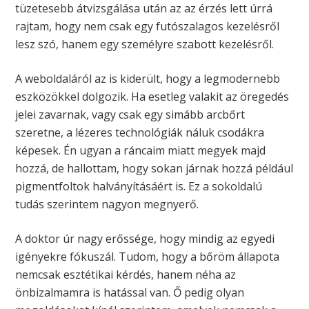
tüzetesebb átvizsgálása után az az érzés lett úrrá
rajtam, hogy nem csak egy futószalagos kezelésről
lesz szó, hanem egy személyre szabott kezelésről.
A weboldaláról az is kiderült, hogy a legmodernebb
eszközökkel dolgozik. Ha esetleg valakit az öregedés
jelei zavarnak, vagy csak egy simább arcbőrt
szeretne, a lézeres technológiák náluk csodákra
képesek. Én ugyan a ráncaim miatt megyek majd
hozzá, de hallottam, hogy sokan járnak hozzá például
pigmentfoltok halványításáért is. Ez a sokoldalú
tudás szerintem nagyon megnyerő.
A doktor úr nagy erőssége, hogy mindig az egyedi
igényekre fókuszál. Tudom, hogy a bőröm állapota
nemcsak esztétikai kérdés, hanem néha az
önbizalmamra is hatással van. Ő pedig olyan