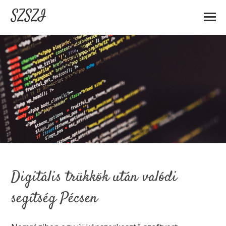
SZSZI
Digitális trükkök után valódi
segítség Pécsen