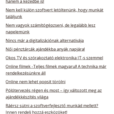
hanem a kezedbe is!
Nem kell külön szoftvert letöltenünk, hogy munkát
találjunk
Nem vagyok számítógépzseni, de legalább lesz
napelemünk
Nincs már a digitalizációnak alternatívája
Női pénztárcák ajándékba anyák napjára!
Okos TV és szórakoztató elektronika IT-s szemmel
Online filmek -Teljes filmek magyarul! A technika már
rendelkezésünkre áll
Online nem lehet popsit törölni
Pólótervezés régen és most – így változott meg az
ajándékkészítés világa
Ráérsz sütni a szoftverfejlesztő munkád mellett?
Innen rendelj hozzá eszközöket!