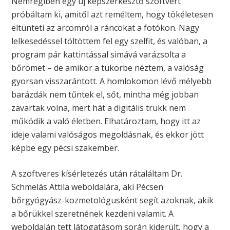
Nemrégiben egy új képszerkesztő szoftvert
próbáltam ki, amitől azt reméltem, hogy tökéletesen
eltünteti az arcomról a ráncokat a fotókon. Nagy
lelkesedéssel töltöttem fel egy szelfit, és valóban, a
program pár kattintással simává varázsolta a
bőrömet – de amikor a tükörbe néztem, a valóság
gyorsan visszarántott. A homlokomon lévő mélyebb
barázdák nem tűntek el, sőt, mintha még jobban
zavartak volna, mert hát a digitális trükk nem
működik a való életben. Elhatároztam, hogy itt az
ideje valami valóságos megoldásnak, és ekkor jött
képbe egy pécsi szakember.
A szoftveres kísérletezés után rátaláltam Dr.
Schmelás Attila weboldalára, aki Pécsen
bőrgyógyász-kozmetológusként segít azoknak, akik
a bőrükkel szeretnének kezdeni valamit. A
weboldalán tett látogatásom során kiderült, hogy a