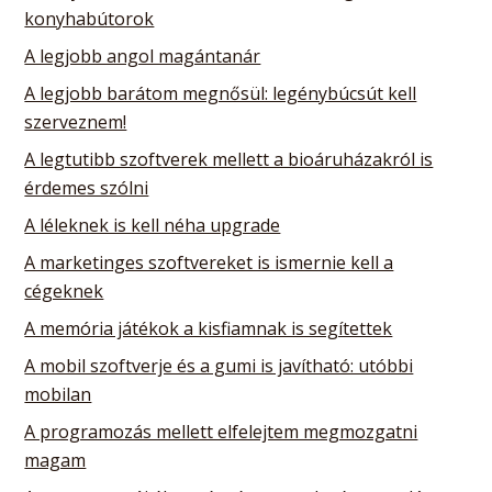
konyhabútorok
A legjobb angol magántanár
A legjobb barátom megnősül: legénybúcsút kell
szerveznem!
A legtutibb szoftverek mellett a bioáruházakról is
érdemes szólni
A léleknek is kell néha upgrade
A marketinges szoftvereket is ismernie kell a
cégeknek
A memória játékok a kisfiamnak is segítettek
A mobil szoftverje és a gumi is javítható: utóbbi
mobilan
A programozás mellett elfelejtem megmozgatni
magam