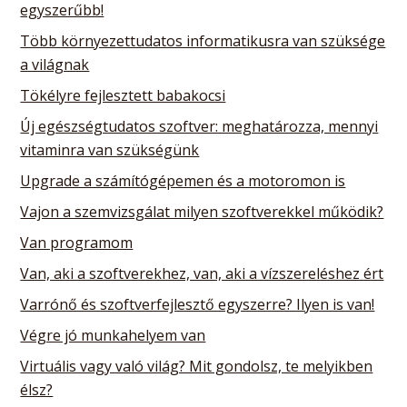
egyszerűbb!
Több környezettudatos informatikusra van szüksége
a világnak
Tökélyre fejlesztett babakocsi
Új egészségtudatos szoftver: meghatározza, mennyi
vitaminra van szükségünk
Upgrade a számítógépemen és a motoromon is
Vajon a szemvizsgálat milyen szoftverekkel működik?
Van programom
Van, aki a szoftverekhez, van, aki a vízszereléshez ért
Varrónő és szoftverfejlesztő egyszerre? Ilyen is van!
Végre jó munkahelyem van
Virtuális vagy való világ? Mit gondolsz, te melyikben
élsz?