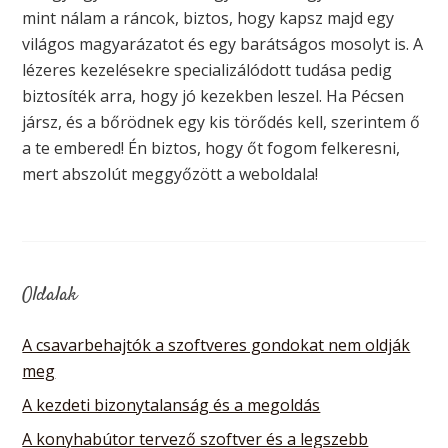
mint nálam a ráncok, biztos, hogy kapsz majd egy
világos magyarázatot és egy barátságos mosolyt is. A
lézeres kezelésekre specializálódott tudása pedig
biztosíték arra, hogy jó kezekben leszel. Ha Pécsen
jársz, és a bőrödnek egy kis törődés kell, szerintem ő
a te embered! Én biztos, hogy őt fogom felkeresni,
mert abszolút meggyőzött a weboldala!
Oldalak
A csavarbehajtók a szoftveres gondokat nem oldják
meg
A kezdeti bizonytalanság és a megoldás
A konyhabútor tervező szoftver és a legszebb