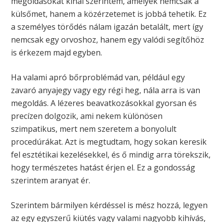
megoldásokat kínál szerintem, amelyek nemcsak a
külsőmet, hanem a közérzetemet is jobbá tehetik. Ez
a személyes törődés nálam igazán betalált, mert így
nemcsak egy orvoshoz, hanem egy valódi segítőhöz
is érkezem majd egyben.
Ha valami apró bőrproblémád van, például egy
zavaró anyajegy vagy egy régi heg, nála arra is van
megoldás. A lézeres beavatkozásokkal gyorsan és
precízen dolgozik, ami nekem különösen
szimpatikus, mert nem szeretem a bonyolult
procedúrákat. Azt is megtudtam, hogy sokan keresik
fel esztétikai kezelésekkel, és ő mindig arra törekszik,
hogy természetes hatást érjen el. Ez a gondosság
szerintem aranyat ér.
Szerintem bármilyen kérdéssel is mész hozzá, legyen
az egy egyszerű kiütés vagy valami nagyobb kihívás,