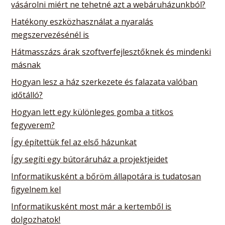
vásárolni miért ne tehetné azt a webáruházunkból?
Hatékony eszközhasználat a nyaralás
megszervezésénél is
Hátmasszázs árak szoftverfejlesztőknek és mindenki
másnak
Hogyan lesz a ház szerkezete és falazata valóban
időtálló?
Hogyan lett egy különleges gomba a titkos
fegyverem?
Így építettük fel az első házunkat
Így segíti egy bútoráruház a projektjeidet
Informatikusként a bőröm állapotára is tudatosan
figyelnem kel
Informatikusként most már a kertemből is
dolgozhatok!