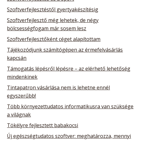
Szoftverfejlesztéstől gyertyakészítésig
Szoftverfejlesztő még lehetek, de négy
bölcsességfogam már sosem lesz
Szoftverfejlesztőként céget alapítottam
Tájékozódjunk számítógépen az érmefelvásárlás
kapcsán
Támogatás lépésről lépésre – az elérhető lehetőség
mindenkinek
Tintapatron vásárlása nem is lehetne ennél
egyszerűbb!
Több környezettudatos informatikusra van szüksége
a világnak
Tökélyre fejlesztett babakocsi
Új egészségtudatos szoftver: meghatározza, mennyi