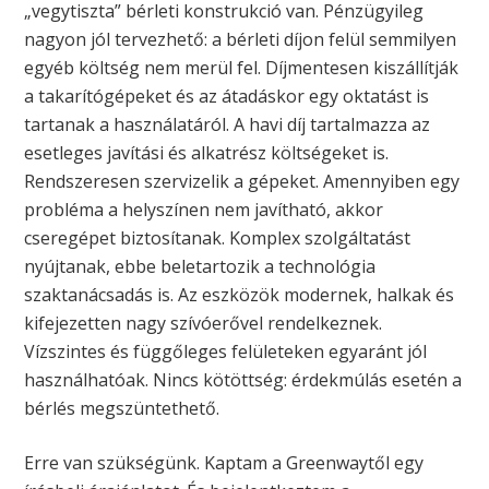
„vegytiszta” bérleti konstrukció van. Pénzügyileg
nagyon jól tervezhető: a bérleti díjon felül semmilyen
egyéb költség nem merül fel. Díjmentesen kiszállítják
a takarítógépeket és az átadáskor egy oktatást is
tartanak a használatáról. A havi díj tartalmazza az
esetleges javítási és alkatrész költségeket is.
Rendszeresen szervizelik a gépeket. Amennyiben egy
probléma a helyszínen nem javítható, akkor
cseregépet biztosítanak. Komplex szolgáltatást
nyújtanak, ebbe beletartozik a technológia
szaktanácsadás is. Az eszközök modernek, halkak és
kifejezetten nagy szívóerővel rendelkeznek.
Vízszintes és függőleges felületeken egyaránt jól
használhatóak. Nincs kötöttség: érdekmúlás esetén a
bérlés megszüntethető.
Erre van szükségünk. Kaptam a Greenwaytől egy