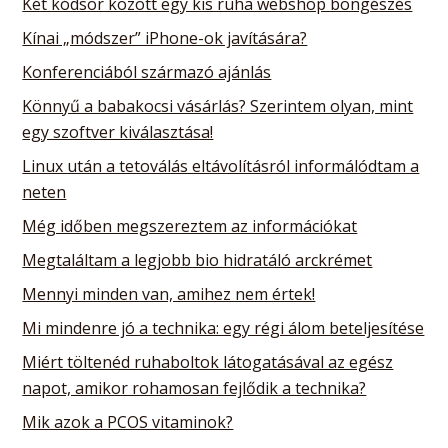
Két kódsor között egy kis ruha webshop böngészés
Kínai „módszer” iPhone-ok javítására?
Konferenciából származó ajánlás
Könnyű a babakocsi vásárlás? Szerintem olyan, mint
egy szoftver kiválasztása!
Linux után a tetoválás eltávolításról informálódtam a
neten
Még időben megszereztem az információkat
Megtaláltam a legjobb bio hidratáló arckrémet
Mennyi minden van, amihez nem értek!
Mi mindenre jó a technika: egy régi álom beteljesítése
Miért töltenéd ruhaboltok látogatásával az egész
napot, amikor rohamosan fejlődik a technika?
Mik azok a PCOS vitaminok?