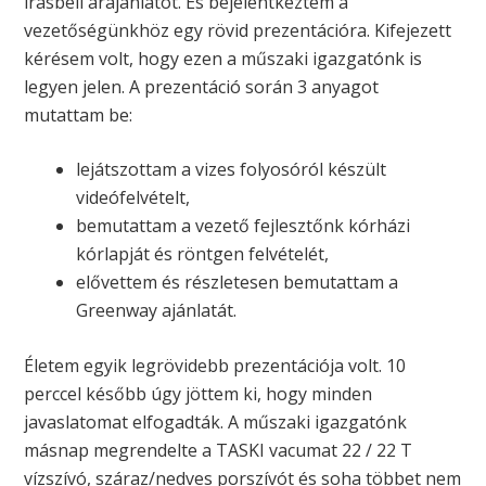
írásbeli árajánlatot. És bejelentkeztem a
vezetőségünkhöz egy rövid prezentációra. Kifejezett
kérésem volt, hogy ezen a műszaki igazgatónk is
legyen jelen. A prezentáció során 3 anyagot
mutattam be:
lejátszottam a vizes folyosóról készült
videófelvételt,
bemutattam a vezető fejlesztőnk kórházi
kórlapját és röntgen felvételét,
elővettem és részletesen bemutattam a
Greenway ajánlatát.
Életem egyik legrövidebb prezentációja volt. 10
perccel később úgy jöttem ki, hogy minden
javaslatomat elfogadták. A műszaki igazgatónk
másnap megrendelte a TASKI vacumat 22 / 22 T
vízszívó, száraz/nedves porszívót és soha többet nem