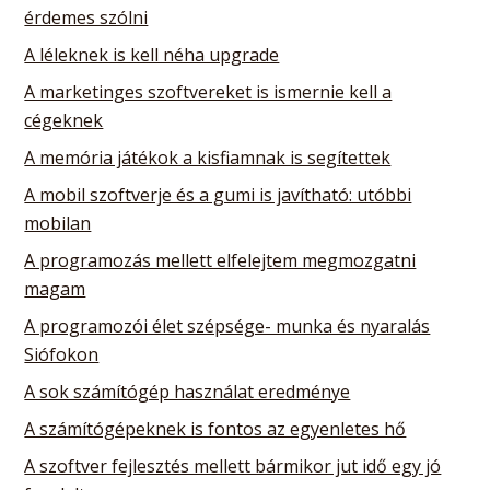
érdemes szólni
A léleknek is kell néha upgrade
A marketinges szoftvereket is ismernie kell a
cégeknek
A memória játékok a kisfiamnak is segítettek
A mobil szoftverje és a gumi is javítható: utóbbi
mobilan
A programozás mellett elfelejtem megmozgatni
magam
A programozói élet szépsége- munka és nyaralás
Siófokon
A sok számítógép használat eredménye
A számítógépeknek is fontos az egyenletes hő
A szoftver fejlesztés mellett bármikor jut idő egy jó