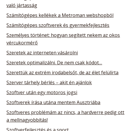
való jártasság
Számítógépes kellékek a Metroman webshopból
Számítógépes szoftverek és gyermekfejlesztés
Személyes történet: hogyan segített nekem az okos
vércukormérő
Szeretek az interneten vásárolni
Szeretek optimalizálni. De nem csak kódot…
Szerettük az extrém irodabelsőt, de az élet felülírta
Szerver tárhely bérlés – akit én ajánlok
Szoftver után egy motoros jogsi
Szoftverek írása utána mentem Ausztriába
Szoftveres problémám az nincs, a hardverre pedig ott
a mellnagyobbítás!
Szoftverfejlesztés és a sport