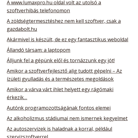
A www.lumaxpro.hu oldal volt az utolsó a
szoftverhibás telefonomon
A zöldségtermesztéshez nem kell szoftver, csak a
gazdabolt.hu
Akármivel is készült, de ez egy fantasztikus weboldal
Állandó társam: a laptopom
Álljunk fel a gépünk elől és tornázzunk egy jót!
Amikor a szoftverfejlesztő alig tudott gépelni – Az
ízületi gyulladás és a természetes megoldások
Amikor a várva várt ihlet helyett egy rágómaki
érkezik…
Autónk programozottságának fontos elemei
Az alkoholizmus stádiumai nem ismernek kegyelmet
Az autoszervizek is haladnak a korral, például
szervizszoftverrel