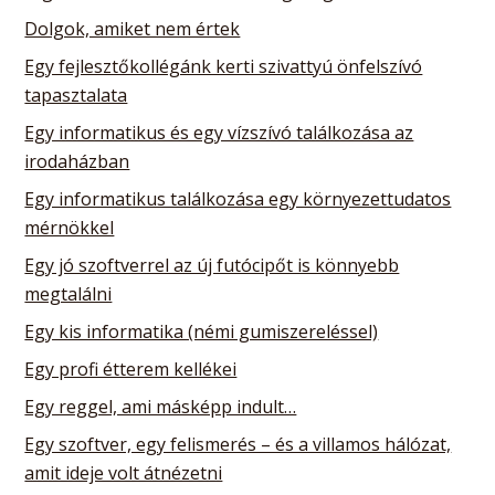
Dolgok, amiket nem értek
Egy fejlesztőkollégánk kerti szivattyú önfelszívó
tapasztalata
Egy informatikus és egy vízszívó találkozása az
irodaházban
Egy informatikus találkozása egy környezettudatos
mérnökkel
Egy jó szoftverrel az új futócipőt is könnyebb
megtalálni
Egy kis informatika (némi gumiszereléssel)
Egy profi étterem kellékei
Egy reggel, ami másképp indult…
Egy szoftver, egy felismerés – és a villamos hálózat,
amit ideje volt átnézetni