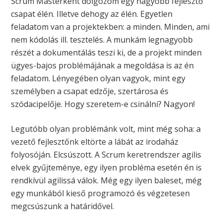
Scrum Masterként dolgozom egy nagyobb fejlesztő
csapat élén. Illetve dehogy az élén. Egyetlen
feladatom van a projektekben: a minden. Minden, ami
nem kódolás ill. tesztelés. A munkám legnagyobb
részét a dokumentálás teszi ki, de a projekt minden
ügyes-bajos problémájának a megoldása is az én
feladatom. Lényegében olyan vagyok, mint egy
személyben a csapat edzője, szertárosa és
szódacipelője. Hogy szeretem-e csinálni? Nagyon!
Legutóbb olyan problémánk volt, mint még soha: a
vezető fejlesztőnk eltörte a lábát az irodaház
folyosóján. Elcsúszott. A Scrum keretrendszer agilis
elvek gyűjteménye, egy ilyen probléma esetén én is
rendkívül agilissá válok. Még egy ilyen baleset, még
egy munkából kieső programozó és végzetesen
megcsúszunk a határidővel.