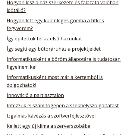
Hogyan lesz a ház szerkezete és falazata valóban
időtálló?
Hogyan lett egy különleges gomba a titkos
fegyverem?
Így építettük fel az első házunkat
Így segíti egy bútoráruház a projektjeidet
Informatikusként a bőröm állapotára is tudatosan
figyelnem kel
Informatikusként most már a kertemből is
dolgozhatok!
Innováció a partiasztalon
Intézzük el számítógépen a székhelyszolgáltatást
Izgalmas kávézás a szoftverfejlesztővel
Kellett egy új klíma a szerverszobába