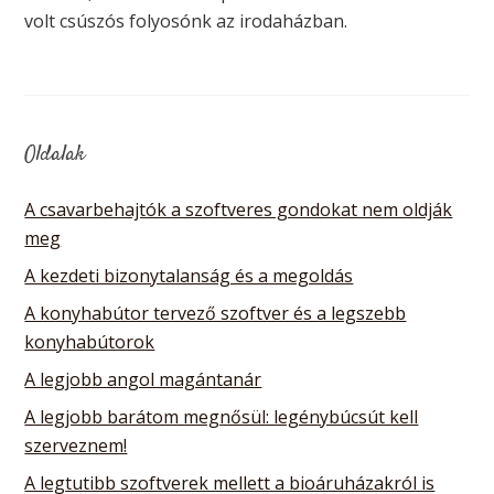
volt csúszós folyosónk az irodaházban.
Oldalak
A csavarbehajtók a szoftveres gondokat nem oldják
meg
A kezdeti bizonytalanság és a megoldás
A konyhabútor tervező szoftver és a legszebb
konyhabútorok
A legjobb angol magántanár
A legjobb barátom megnősül: legénybúcsút kell
szerveznem!
A legtutibb szoftverek mellett a bioáruházakról is