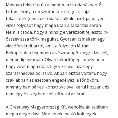
Másnap felderítő útra menten az irodaházban. És
láttam, hogy a mi szintünkön dolgozó saját
takarítónk (nem az irodaház alkalmazottja) milyen
vizes folyosót hagy maga után a takarítás során.
Nem is csoda, hogy a mindig elvarázsolt fejlesztőink
összevissza törik magukat. Gyorsan csináltam egy
videófelvételt arról, amit a folyosón láttam.
Bekapcsolt a fejemben a vészcsengő: megoldás kell,
mégpedig gyorsan. Olyan takarítógép, amely nem
hagy vizet maga után. Egy vízszívó, azaz egy
száraz/nedves porszívó. Abban biztos voltam, hogy
csak abban az esetben engedélyezi a főnököm,
amennyiben bérleti konstrukcióval kerül hozzánk és
nem egy összegben kell kifizetni az árát.
A Greenway Magyarország Kft. weboldalán találtam
meg a megoldást. Nincsenek induló költségek,