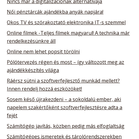
Nincs már a digitalizációnak alternatívája
Női pénztárcák ajándékba anyák napjára!
Okos TV és szórakoztató elektronika IT-s szemmel
Online filmek -Teljes filmek magyarul! A technika már
rendelkezésünkre áll
Online nem lehet popsit törölni
Pólótervezés régen és most – így változott meg az
ajándékkészítés világa
Ráérsz sütni a szoftverfejlesztő munkád mellett?
Innen rendelj hozzá eszközöket!
Sosem késő újrakezdeni – a sokoldalú ember, aki
napelem szakértőként szoftverfejlesztésre adta a
fejét
Számítógép javítás, közben pedig más elfoglaltság
Számítógépes ismeretek és tárolórendszerekben