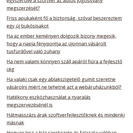
egyszerűvé a szoftver az autós jogosítvány
megszerzését?
Friss apukaként fő a biztonság, szóval beszereztem
egy új bukósisakot
Ha az ember keményen dolgozik bizony megesik,
hogy a napja fénypontja az újonnan vásárolt
tusfürdővel való zuhany
Ha nem valami könnyen száll apáról fiúra a fejlesztő
cég
Ha valaki csak egy ablakszigetelő gumit szeretne
vásárolni miért ne tehetné azt a webáruházunkból?
Hatékony eszközhasználat a nyaralás
megszervezésénél is
Hátmasszázs árak szoftverfejlesztőknek és mindenki
másnak
Hogyan lesz a ház szerkezete és falazata valóban