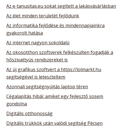
Az e-tanusitas.eu sokat segített a lakásvásárlásban
Az élet minden területét fejlődünk
Az informatika fejlődése és mindennapjainkra
gyakorolt hatása
Az internet nagyon sokoldalú
Az okosotthon szoftverek felkészülten fogadják a
hőszivattyús rendszereket is
Az új grafikus szoftvert a https://lolmarkt.hu
segítségével is leteszteltem
Azonnali segítségnyújtás laptop téren
Cégalapítás hibái: amiket egy fejlesztő sosem
gondolna
Digitális otthonosság
Digitális trükkök után valódi segítség Pécsen