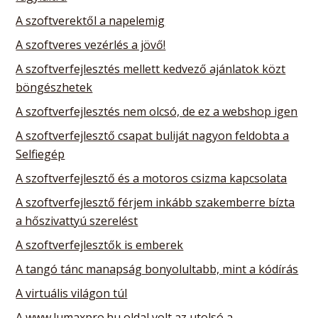
A szoftverektől a napelemig
A szoftveres vezérlés a jövő!
A szoftverfejlesztés mellett kedvező ajánlatok közt
böngészhetek
A szoftverfejlesztés nem olcsó, de ez a webshop igen
A szoftverfejlesztő csapat buliját nagyon feldobta a
Selfiegép
A szoftverfejlesztő és a motoros csizma kapcsolata
A szoftverfejlesztő férjem inkább szakemberre bízta
a hőszivattyú szerelést
A szoftverfejlesztők is emberek
A tangó tánc manapság bonyolultabb, mint a kódírás
A virtuális világon túl
A www.lumaxpro.hu oldal volt az utolsó a