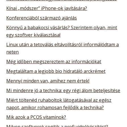
Kínai „módszer” iPhone-ok javítására?
Konferenciából származó ajánlás
Könnyű a babakocsi vásárlás? Szerintem olyan, mint
egy szoftver kiválasztása!
Linux után a tetoválás eltávolításról informálódtam a
neten
Még időben megszereztem az információkat
Megtaláltam a legjobb bio hidratáló arckrémet
Mennyi minden van, amihez nem értek!
Mi mindenre jó a technika: egy régi álom beteljesítése
Miért töltenéd ruhaboltok látogatásával az egész
napot, amikor rohamosan fejlődik a technika?
Mik azok a PCOS vitaminok?
Milyen szoftverek segítik a profi videókészítést?