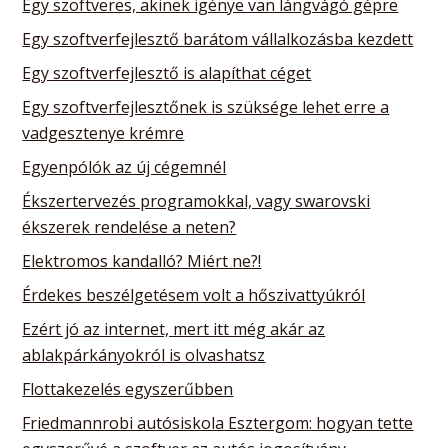
Egy szoftveres, akinek igénye van lángvágó gépre
Egy szoftverfejlesztő barátom vállalkozásba kezdett
Egy szoftverfejlesztő is alapíthat céget
Egy szoftverfejlesztőnek is szüksége lehet erre a
vadgesztenye krémre
Egyenpólók az új cégemnél
Ékszertervezés programokkal, vagy swarovski
ékszerek rendelése a neten?
Elektromos kandalló? Miért ne?!
Érdekes beszélgetésem volt a hőszivattyúkról
Ezért jó az internet, mert itt még akár az
ablakpárkányokról is olvashatsz
Flottakezelés egyszerűbben
Friedmannrobi autósiskola Esztergom: hogyan tette