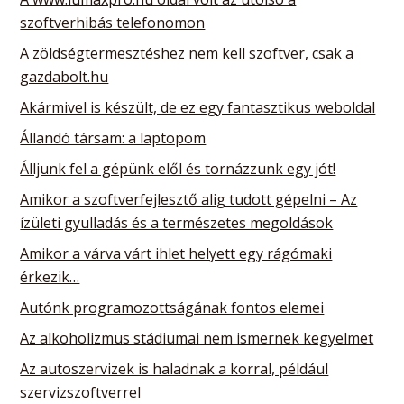
szoftverhibás telefonomon
A zöldségtermesztéshez nem kell szoftver, csak a
gazdabolt.hu
Akármivel is készült, de ez egy fantasztikus weboldal
Állandó társam: a laptopom
Álljunk fel a gépünk elől és tornázzunk egy jót!
Amikor a szoftverfejlesztő alig tudott gépelni – Az
ízületi gyulladás és a természetes megoldások
Amikor a várva várt ihlet helyett egy rágómaki
érkezik…
Autónk programozottságának fontos elemei
Az alkoholizmus stádiumai nem ismernek kegyelmet
Az autoszervizek is haladnak a korral, például
szervizszoftverrel