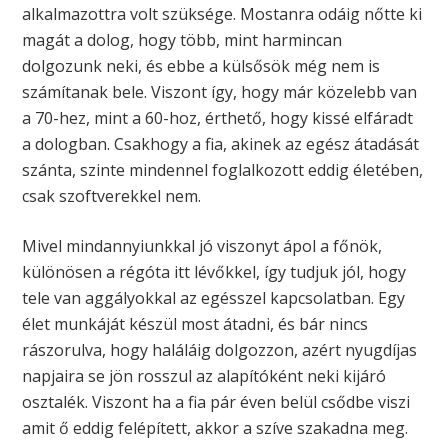
alkalmazottra volt szüksége. Mostanra odáig nőtte ki
magát a dolog, hogy több, mint harmincan
dolgozunk neki, és ebbe a külsősök még nem is
számítanak bele. Viszont így, hogy már közelebb van
a 70-hez, mint a 60-hoz, érthető, hogy kissé elfáradt
a dologban. Csakhogy a fia, akinek az egész átadását
szánta, szinte mindennel foglalkozott eddig életében,
csak szoftverekkel nem.
Mivel mindannyiunkkal jó viszonyt ápol a főnök,
különösen a régóta itt lévőkkel, így tudjuk jól, hogy
tele van aggályokkal az egésszel kapcsolatban. Egy
élet munkáját készül most átadni, és bár nincs
rászorulva, hogy haláláig dolgozzon, azért nyugdíjas
napjaira se jön rosszul az alapítóként neki kijáró
osztalék. Viszont ha a fia pár éven belül csődbe viszi
amit ő eddig felépített, akkor a szíve szakadna meg.