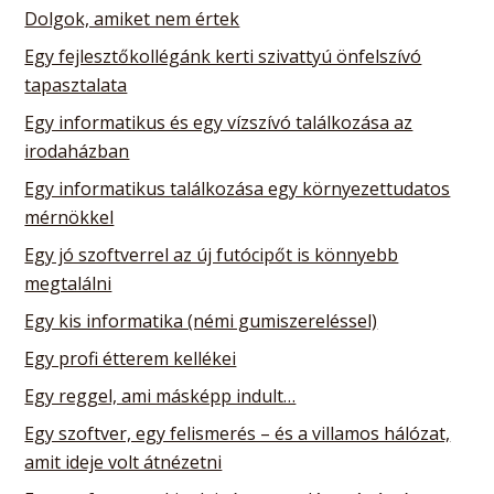
Dolgok, amiket nem értek
Egy fejlesztőkollégánk kerti szivattyú önfelszívó
tapasztalata
Egy informatikus és egy vízszívó találkozása az
irodaházban
Egy informatikus találkozása egy környezettudatos
mérnökkel
Egy jó szoftverrel az új futócipőt is könnyebb
megtalálni
Egy kis informatika (némi gumiszereléssel)
Egy profi étterem kellékei
Egy reggel, ami másképp indult…
Egy szoftver, egy felismerés – és a villamos hálózat,
amit ideje volt átnézetni