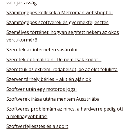
való jártasság
Számítógépes kellékek a Metroman webshopból
Számítógépes szoftverek és gyermekfejlesztés
Személyes történet: hogyan segített nekem az okos
vércukormérő
Szeretek az interneten vásárolni
Szeretek optimalizálni. De nem csak kódot…
Szerettük az extrém irodabelsőt, de az élet felülírta
Szerver tárhely bérlés – akit én ajánlok
Szoftver után egy motoros jogsi
Szoftverek írása utána mentem Ausztriába
Szoftveres problémám az nincs, a hardverre pedig ott
a mellnagyobbítás!
Szoftverfejlesztés és a sport