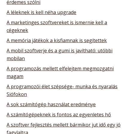
érdemes szólni
A léleknek is kell néha upgrade
A marketinges szoftvereket is ismernie kell a
cégeknek
A memória játékok a kisfiamnak is segítettek
A mobil szoftverje és a gumi is javítható: utóbbi
mobilan
A programozás mellett elfelejtem megmozgatni
magam
A programozói élet szépsége- munka és nyaralás
Siófokon
A sok számítógép használat eredménye
A számítógépeknek is fontos az egyenletes hő
A szoftver fejlesztés mellett bármikor jut idő egy jó
fagylaltra