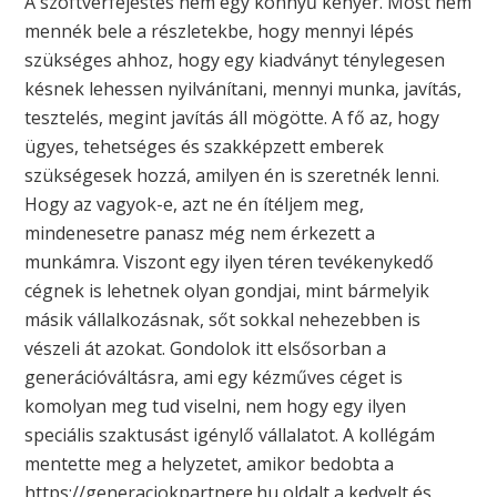
A szoftverfejestés nem egy könnyű kenyér. Most nem
mennék bele a részletekbe, hogy mennyi lépés
szükséges ahhoz, hogy egy kiadványt ténylegesen
késnek lehessen nyilvánítani, mennyi munka, javítás,
tesztelés, megint javítás áll mögötte. A fő az, hogy
ügyes, tehetséges és szakképzett emberek
szükségesek hozzá, amilyen én is szeretnék lenni.
Hogy az vagyok-e, azt ne én ítéljem meg,
mindenesetre panasz még nem érkezett a
munkámra. Viszont egy ilyen téren tevékenykedő
cégnek is lehetnek olyan gondjai, mint bármelyik
másik vállalkozásnak, sőt sokkal nehezebben is
vészeli át azokat. Gondolok itt elsősorban a
generációváltásra, ami egy kézműves céget is
komolyan meg tud viselni, nem hogy egy ilyen
speciális szaktusást igénylő vállalatot. A kollégám
mentette meg a helyzetet, amikor bedobta a
https://generaciokpartnere.hu oldalt a kedvelt és