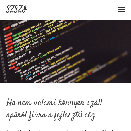
SZSZI
Ha nem valami könnyen száll
apáról fiúra a fejlesztő cég