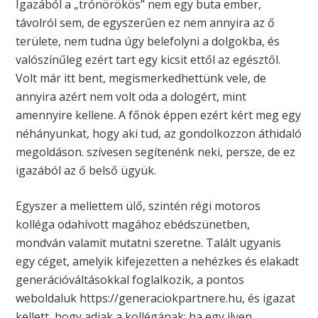
Igazából a „trónörökös” nem egy buta ember,
távolról sem, de egyszerűen ez nem annyira az ő
területe, nem tudna úgy belefolyni a dolgokba, és
valószínűleg ezért tart egy kicsit ettől az egésztől.
Volt már itt bent, megismerkedhettünk vele, de
annyira azért nem volt oda a dologért, mint
amennyire kellene. A főnök éppen ezért kért meg egy
néhányunkat, hogy aki tud, az gondolkozzon áthidaló
megoldáson. szívesen segítenénk neki, persze, de ez
igazából az ő belső ügyük.
Egyszer a mellettem ülő, szintén régi motoros
kolléga odahívott magához ebédszünetben,
mondván valamit mutatni szeretne. Talált ugyanis
egy céget, amelyik kifejezetten a nehézkes és elakadt
generációváltásokkal foglalkozik, a pontos
weboldaluk https://generaciokpartnere.hu, és igazat
kellett, hogy adjak a kollégának: ha egy ilyen