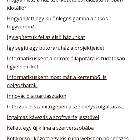
időtálló?
Hogyan lett egy különleges gomba a titkos
fegyverem?
Így építettük fel az első házunkat
Így segíti egy bútoráruház a projektjeidet
Informatikusként a bőröm állapotára is tudatosan
figyelnem kel
Informatikusként most már a kertemből is
dolgozhatok!
Innováció a partiasztalon
Intézzük el számítógépen a székhelyszolgáltatást
Izgalmas kávézás a szoftverfejlesztővel
Kellett egy új klíma a szerverszobába
Két kódsor között egy kis ruha webshop böngészés