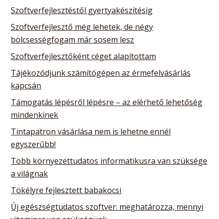
Szoftverfejlesztéstől gyertyakészítésig
Szoftverfejlesztő még lehetek, de négy
bölcsességfogam már sosem lesz
Szoftverfejlesztőként céget alapítottam
Tájékozódjunk számítógépen az érmefelvásárlás
kapcsán
Támogatás lépésről lépésre – az elérhető lehetőség
mindenkinek
Tintapatron vásárlása nem is lehetne ennél
egyszerűbb!
Több környezettudatos informatikusra van szüksége
a világnak
Tökélyre fejlesztett babakocsi
Új egészségtudatos szoftver: meghatározza, mennyi