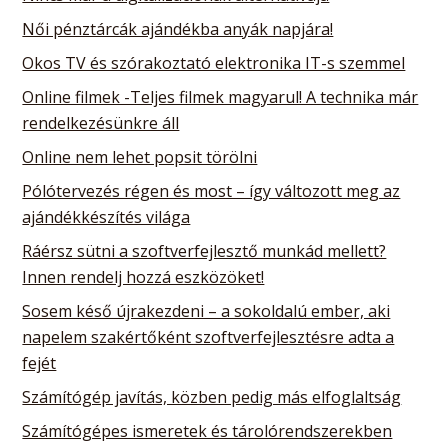
Női pénztárcák ajándékba anyák napjára!
Okos TV és szórakoztató elektronika IT-s szemmel
Online filmek -Teljes filmek magyarul! A technika már
rendelkezésünkre áll
Online nem lehet popsit törölni
Pólótervezés régen és most – így változott meg az
ajándékkészítés világa
Ráérsz sütni a szoftverfejlesztő munkád mellett?
Innen rendelj hozzá eszközöket!
Sosem késő újrakezdeni – a sokoldalú ember, aki
napelem szakértőként szoftverfejlesztésre adta a
fejét
Számítógép javítás, közben pedig más elfoglaltság
Számítógépes ismeretek és tárolórendszerekben