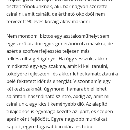
tisztelt főnökünknek, aki, bár nagyon szerette
csinálni, amit csinált, de érthető okokból nem
tervezett 90 éves koráig aktív maradni.
Nem mondom, biztos egy asztalosműhelyt sem
egyszerű átadni egyik generációról a másikra, de
azért a szoftverfejlesztés teljesen más
felkészültséget igényel. Ha úgy vesszük, akkor
mindkettő egy-egy szakma, amit ki kell tanulni,
tökélyére fejleszteni, és akkor lehet kamatoztatni a
belé fektetett időt és energiát. Viszont amíg egy
kétkezi szakmát, úgymond, hamarabb el lehet
sajátítani használható szintre, addig az, amit mi
csinálunk, egy kicsit keményebb dió. Az alapító
tulajdonos is egymaga kezdte az ipart, és szépen
apránként fejlődött. Egyre nagyobb munkákat
kapott, egyre tágasabb irodára és több