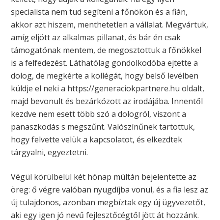
specialista nem tud segíteni a főnökön és a fián,
akkor azt hiszem, menthetetlen a vállalat. Megvártuk,
amíg eljött az alkalmas pillanat, és bár én csak
támogatónak mentem, de megosztottuk a főnökkel
is a felfedezést. Láthatólag gondolkodóba ejtette a
dolog, de megkérte a kollégát, hogy belső levélben
küldje el neki a https://generaciokpartnere.hu oldalt,
majd bevonult és bezárkózott az irodájába. Innentől
kezdve nem esett több szó a dologról, viszont a
panaszkodás s megszűnt. Valószínűnek tartottuk,
hogy felvette velük a kapcsolatot, és elkezdtek
tárgyalni, egyeztetni.
Végül körülbelül két hónap múltán bejelentette az
öreg: ő végre valóban nyugdíjba vonul, és a fia lesz az
új tulajdonos, azonban megbíztak egy új ügyvezetőt,
aki egy igen jó nevű fejlesztőcégtől jött át hozzánk.