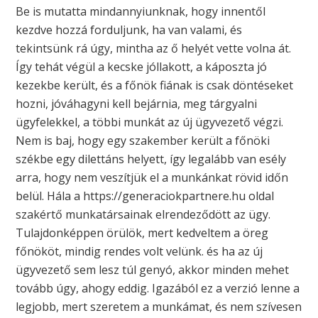
Be is mutatta mindannyiunknak, hogy innentől
kezdve hozzá forduljunk, ha van valami, és
tekintsünk rá úgy, mintha az ő helyét vette volna át.
Így tehát végül a kecske jóllakott, a káposzta jó
kezekbe került, és a főnök fiának is csak döntéseket
hozni, jóváhagyni kell bejárnia, meg tárgyalni
ügyfelekkel, a többi munkát az új ügyvezető végzi.
Nem is baj, hogy egy szakember került a főnöki
székbe egy dilettáns helyett, így legalább van esély
arra, hogy nem veszítjük el a munkánkat rövid időn
belül. Hála a https://generaciokpartnere.hu oldal
szakértő munkatársainak elrendeződött az ügy.
Tulajdonképpen örülök, mert kedveltem a öreg
főnököt, mindig rendes volt velünk. és ha az új
ügyvezető sem lesz túl genyó, akkor minden mehet
tovább úgy, ahogy eddig. Igazából ez a verzió lenne a
legjobb, mert szeretem a munkámat, és nem szívesen