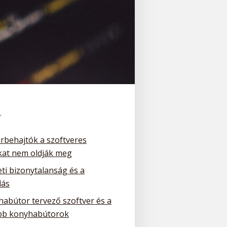
k
arbehajtók a szoftveres
at nem oldják meg
ti bizonytalanság és a
dás
habútor tervező szoftver és a
bb konyhabútorok