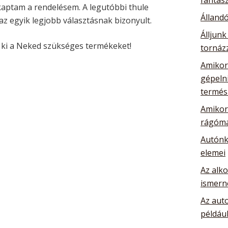
kaptam a rendelésem. A legutóbbi thule
Álland
az egyik legjobb választásnak bizonyult.
Álljunk
d ki a Neked szükséges termékeket!
tornázz
Amikor 
gépelni
termés
Amikor 
rágóma
Autónk
elemei
Az alk
ismern
Az auto
például