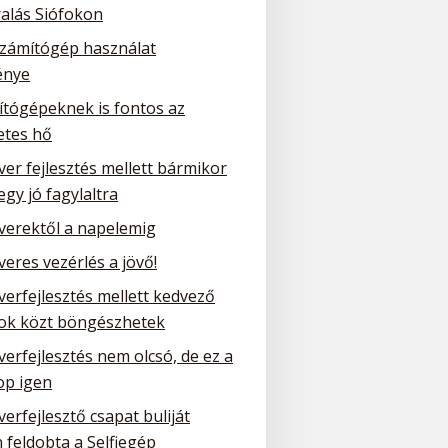
ralás Siófokon
számítógép használat
énye
ítógépeknek is fontos az
etes hő
ver fejlesztés mellett bármikor
 egy jó fagylaltra
tverektől a napelemig
veres vezérlés a jövő!
verfejlesztés mellett kedvező
tok közt böngészhetek
verfejlesztés nem olcsó, de ez a
p igen
verfejlesztő csapat buliját
 feldobta a Selfiegép