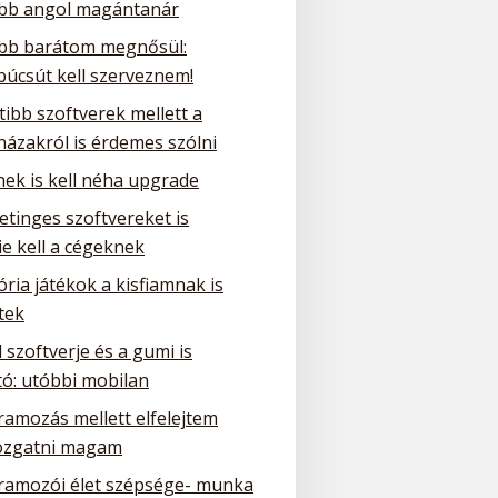
obb angol magántanár
obb barátom megnősül:
búcsút kell szerveznem!
tibb szoftverek mellett a
házakról is érdemes szólni
nek is kell néha upgrade
etinges szoftvereket is
e kell a cégeknek
ria játékok a kisfiamnak is
tek
 szoftverje és a gumi is
tó: utóbbi mobilan
ramozás mellett elfelejtem
zgatni magam
ramozói élet szépsége- munka