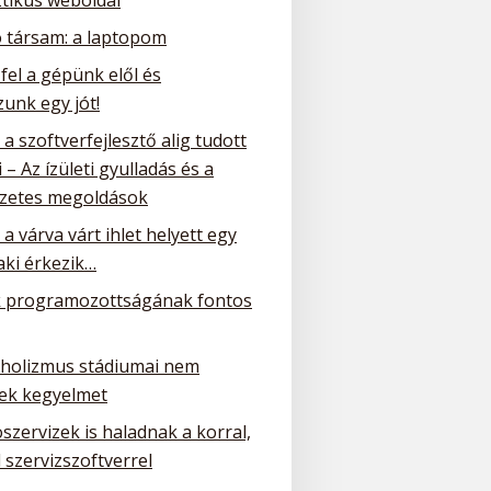
ó társam: a laptopom
 fel a gépünk elől és
unk egy jót!
a szoftverfejlesztő alig tudott
 – Az ízületi gyulladás és a
zetes megoldások
a várva várt ihlet helyett egy
ki érkezik…
 programozottságának fontos
oholizmus stádiumai nem
ek kegyelmet
szervizek is haladnak a korral,
 szervizszoftverrel