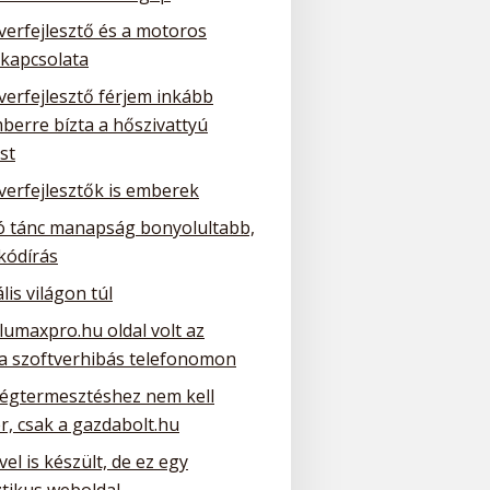
verfejlesztő és a motoros
 kapcsolata
verfejlesztő férjem inkább
berre bízta a hőszivattyú
st
verfejlesztők is emberek
ó tánc manapság bonyolultabb,
kódírás
ális világon túl
lumaxpro.hu oldal volt az
 a szoftverhibás telefonomon
ségtermesztéshez nem kell
r, csak a gazdabolt.hu
el is készült, de ez egy
ztikus weboldal