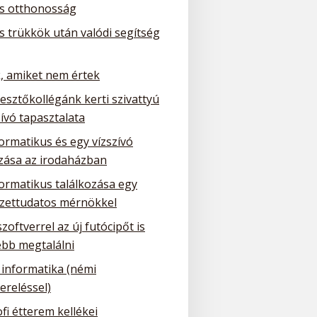
is otthonosság
is trükkök után valódi segítség
, amiket nem értek
lesztőkollégánk kerti szivattyú
ívó tapasztalata
ormatikus és egy vízszívó
ozása az irodaházban
formatikus találkozása egy
zettudatos mérnökkel
szoftverrel az új futócipőt is
bb megtalálni
 informatika (némi
ereléssel)
fi étterem kellékei