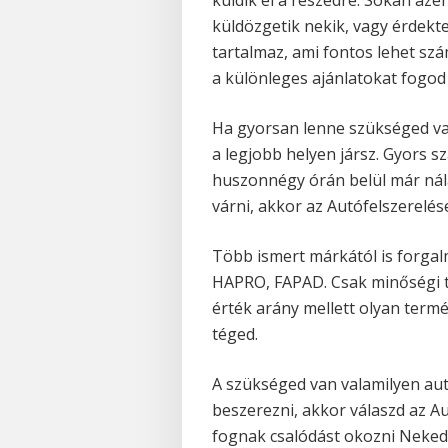
küldözgetik nekik, vagy érdekt
tartalmaz, ami fontos lehet sz
a különleges ajánlatokat fogo
Ha gyorsan lenne szükséged val
a legjobb helyen jársz. Gyors szá
huszonnégy órán belül már nálad
várni, akkor az Autófelszerelés
Több ismert márkától is forga
HAPRO, FAPAD. Csak minőségi te
érték arány mellett olyan term
téged.
A szükséged van valamilyen autó
beszerezni, akkor válaszd az A
fognak csalódást okozni Neked.