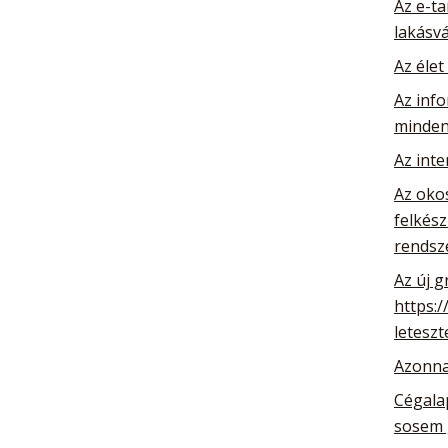
Az e-ta
lakásv
Az élet
Az info
minden
Az int
Az oko
felkész
rendsz
Az új g
https:/
leteszt
Azonna
Cégalap
sosem 