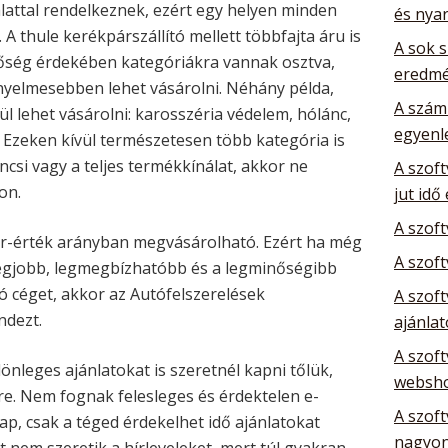
attal rendelkeznek, ezért egy helyen minden
és nya
 A thule kerékpárszállító mellett többfajta áru is
A sok 
őség érdekében kategóriákra vannak osztva,
eredm
nyelmesebben lehet vásárolni. Néhány példa,
A szám
l lehet vásárolni: karosszéria védelem, hólánc,
egyenl
. Ezeken kívül természetesen több kategória is
csi vagy a teljes termékkínálat, akkor ne
A szoft
on.
jut idő
A szof
r-érték arányban megvásárolható. Ezért ha még
A szoft
egjobb, legmegbízhatóbb és a legminőségibb
ó céget, akkor az Autófelszerelések
A szoft
dezt.
ajánla
A szoft
nleges ajánlatokat is szeretnél kapni tőlük,
websho
kre. Nem fognak felesleges és érdektelen e-
A szoft
p, csak a téged érdekelhet idő ajánlatokat
nagyon
t nem szeretik a hírleveleket, mert túl gyakran