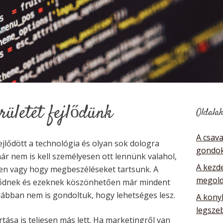
rületét fejlődünk
Oldala
A csav
fejlődött a technológia és olyan sok dologra
gondok
ár nem is kell személyesen ott lennünk valahol,
A kezde
en vagy hogy megbeszéléseket tartsunk. A
megol
jlődnek és ezeknek köszönhetően már mindent
rábban nem is gondoltuk, hogy lehetséges lesz.
A kony
legsze
rtása is teljesen más lett. Ha marketingről van