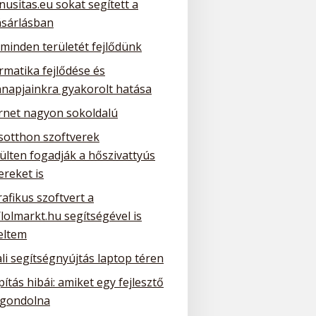
nusitas.eu sokat segített a
ásárlásban
 minden területét fejlődünk
rmatika fejlődése és
napjainkra gyakorolt hatása
ernet nagyon sokoldalú
sotthon szoftverek
ülten fogadják a hőszivattyús
ereket is
rafikus szoftvert a
/lolmarkt.hu segítségével is
eltem
li segítségnyújtás laptop téren
ítás hibái: amiket egy fejlesztő
gondolna