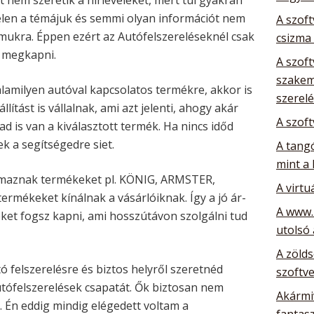
elen a témájuk és semmi olyan információt nem
A szoft
ámukra. Éppen ezért az Autófelszereléseknél csak
csizma
d megkapni.
A szoft
szakem
amilyen autóval kapcsolatos termékre, akkor is
szerelé
llítást is vállalnak, ami azt jelenti, ahogy akár
A szoft
 is van a kiválasztott termék. Ha nincs időd
ek a segítségedre siet.
A tang
mint a 
lmaznak termékeket pl. KÖNIG, ARMSTER,
A virtu
rmékeket kínálnak a vásárlóiknak. Így a jó ár-
A www.
éket fogsz kapni, ami hosszútávon szolgálni tud
utolsó
A zöld
 felszerelésre és biztos helyről szeretnéd
szoftve
utófelszerelések csapatát. Ők biztosan nem
Akármiv
 Én eddig mindig elégedett voltam a
fantas