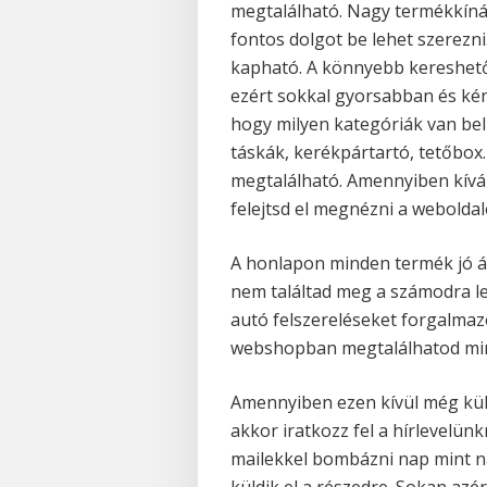
megtalálható. Nagy termékkínál
fontos dolgot be lehet szerezni.
kapható. A könnyebb kereshet
ezért sokkal gyorsabban és ké
hogy milyen kategóriák van belü
táskák, kerékpártartó, tetőbox
megtalálható. Amennyiben kíván
felejtsd el megnézni a weboldal
A honlapon minden termék jó á
nem találtad meg a számodra l
autó felszereléseket forgalmaz
webshopban megtalálhatod min
Amennyiben ezen kívül még külö
akkor iratkozz fel a hírlevelün
mailekkel bombázni nap mint na
küldik el a részedre. Sokan azér