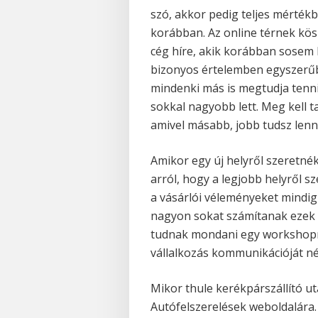
szó, akkor pedig teljes mérték
korábban. Az online térnek kös
cég híre, akik korábban sosem h
bizonyos értelemben egyszerűbb
mindenki más is megtudja tenni
sokkal nagyobb lett. Meg kell ta
amivel másabb, jobb tudsz lenni
Amikor egy új helyről szeretné
arról, hogy a legjobb helyről 
a vásárlói véleményeket mindi
nagyon sokat számítanak ezek a 
tudnak mondani egy workshopról,
vállalkozás kommunikációját n
Mikor thule kerékpárszállító ut
Autófelszerelések weboldalára.