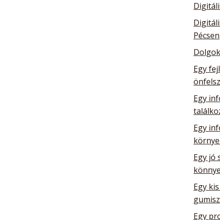
Digitál
Digitál
Pécsen
Dolgok
Egy fej
önfelsz
Egy inf
találk
Egy in
környe
Egy jó 
könnye
Egy kis
gumisz
Egy pro