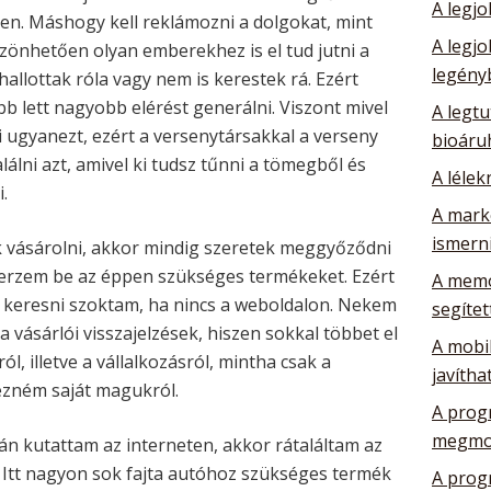
A legj
ben. Máshogy kell reklámozni a dolgokat, mint
A legj
zönhetően olyan emberekhez is el tud jutni a
legény
allottak róla vagy nem is kerestek rá. Ezért
 lett nagyobb elérést generálni. Viszont mivel
A legtu
 ugyanezt, ezért a versenytársakkal a verseny
bioáru
lálni azt, amivel ki tudsz tűnni a tömegből és
A lélek
.
A mark
ismerni
k vásárolni, akkor mindig szeretek meggyőződni
szerzem be az éppen szükséges termékeket. Ezért
A memó
g keresni szoktam, ha nincs a weboldalon. Nekem
segítet
vásárlói visszajelzések, hiszen sokkal többet el
A mobil
 illetve a vállalkozásról, mintha csak a
javítha
ézném saját magukról.
A prog
megmo
án kutattam az interneten, akkor rátaláltam az
 Itt nagyon sok fajta autóhoz szükséges termék
A prog