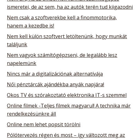
ismeretei, de az sem, ha az autók terén tud kiigazodni
Nem csak a szoftverekbe kell a finommotorika,
hanem a kezedbe is!
Nem kell külön szoftvert letöltenünk, hogy munkát
találjunk
Nem vagyok számítógépzseni, de legalább lesz
napelemünk
Nincs már a digitalizációnak alternatívája
Női pénztárcák ajándékba anyák napjára!
Okos TV és szórakoztató elektronika IT-s szemmel
Online filmek -Teljes filmek magyarul! A technika már
rendelkezésünkre áll
Online nem lehet popsit törölni
Pólótervezés régen és most – így változott meg az