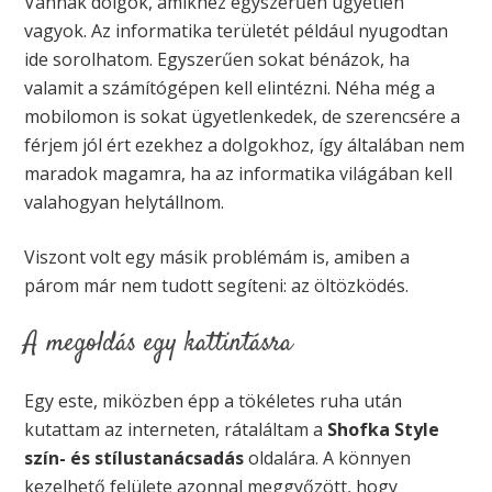
Vannak dolgok, amikhez egyszerűen ügyetlen
vagyok. Az informatika területét például nyugodtan
ide sorolhatom. Egyszerűen sokat bénázok, ha
valamit a számítógépen kell elintézni. Néha még a
mobilomon is sokat ügyetlenkedek, de szerencsére a
férjem jól ért ezekhez a dolgokhoz, így általában nem
maradok magamra, ha az informatika világában kell
valahogyan helytállnom.
Viszont volt egy másik problémám is, amiben a
párom már nem tudott segíteni: az öltözködés.
A megoldás egy kattintásra
Egy este, miközben épp a tökéletes ruha után
kutattam az interneten, rátaláltam a
Shofka Style
szín- és stílustanácsadás
oldalára. A könnyen
kezelhető felülete azonnal meggyőzött, hogy