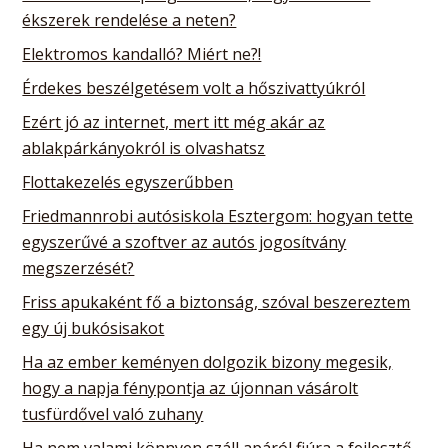
ékszerek rendelése a neten?
Elektromos kandalló? Miért ne?!
Érdekes beszélgetésem volt a hőszivattyúkról
Ezért jó az internet, mert itt még akár az
ablakpárkányokról is olvashatsz
Flottakezelés egyszerűbben
Friedmannrobi autósiskola Esztergom: hogyan tette
egyszerűvé a szoftver az autós jogosítvány
megszerzését?
Friss apukaként fő a biztonság, szóval beszereztem
egy új bukósisakot
Ha az ember keményen dolgozik bizony megesik,
hogy a napja fénypontja az újonnan vásárolt
tusfürdővel való zuhany
Ha nem valami könnyen száll apáról fiúra a fejlesztő