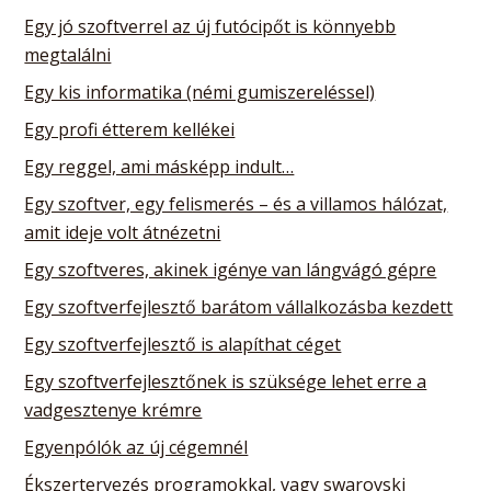
Egy jó szoftverrel az új futócipőt is könnyebb
megtalálni
Egy kis informatika (némi gumiszereléssel)
Egy profi étterem kellékei
Egy reggel, ami másképp indult…
Egy szoftver, egy felismerés – és a villamos hálózat,
amit ideje volt átnézetni
Egy szoftveres, akinek igénye van lángvágó gépre
Egy szoftverfejlesztő barátom vállalkozásba kezdett
Egy szoftverfejlesztő is alapíthat céget
Egy szoftverfejlesztőnek is szüksége lehet erre a
vadgesztenye krémre
Egyenpólók az új cégemnél
Ékszertervezés programokkal, vagy swarovski