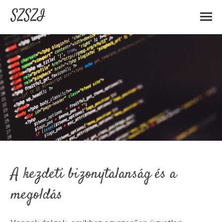
SZSZI
A kezdeti bizonytalanság és a
megoldás