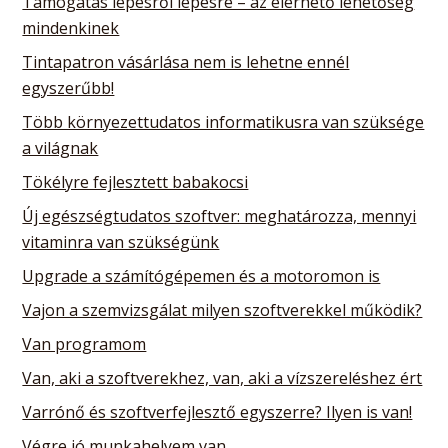
Támogatás lépésről lépésre – az elérhető lehetőség
mindenkinek
Tintapatron vásárlása nem is lehetne ennél
egyszerűbb!
Több környezettudatos informatikusra van szüksége
a világnak
Tökélyre fejlesztett babakocsi
Új egészségtudatos szoftver: meghatározza, mennyi
vitaminra van szükségünk
Upgrade a számítógépemen és a motoromon is
Vajon a szemvizsgálat milyen szoftverekkel működik?
Van programom
Van, aki a szoftverekhez, van, aki a vízszereléshez ért
Varrónő és szoftverfejlesztő egyszerre? Ilyen is van!
Végre jó munkahelyem van