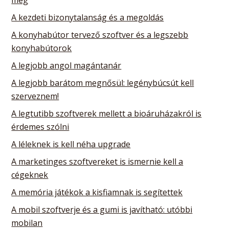
A kezdeti bizonytalanság és a megoldás
A konyhabútor tervező szoftver és a legszebb
konyhabútorok
A legjobb angol magántanár
A legjobb barátom megnősül: legénybúcsút kell
szerveznem!
A legtutibb szoftverek mellett a bioáruházakról is
érdemes szólni
A léleknek is kell néha upgrade
A marketinges szoftvereket is ismernie kell a
cégeknek
A memória játékok a kisfiamnak is segítettek
A mobil szoftverje és a gumi is javítható: utóbbi
mobilan