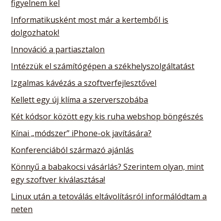
figyelnem kel
Informatikusként most már a kertemből is
dolgozhatok!
Innováció a partiasztalon
Intézzük el számítógépen a székhelyszolgáltatást
Izgalmas kávézás a szoftverfejlesztővel
Kellett egy új klíma a szerverszobába
Két kódsor között egy kis ruha webshop böngészés
Kínai „módszer” iPhone-ok javítására?
Konferenciából származó ajánlás
Könnyű a babakocsi vásárlás? Szerintem olyan, mint
egy szoftver kiválasztása!
Linux után a tetoválás eltávolításról informálódtam a
neten