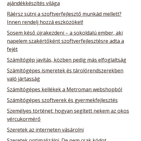
ajándékkészítés világa
Ráérsz sütni a szoftverfejlesztő munkád mellett?
Innen rendelj hozzá eszközöket!
Sosem késő újrakezdeni – a sokoldalú ember, aki
napelem szakértőként szoftverfejlesztésre adta a
fejét
Számítógép javítás, közben pedig más elfoglaltság
Számítógépes ismeretek és tárolórendszerekben
való jártasság
Számítógépes kellékek a Metroman webshopból
Számítógépes szoftverek és gyermekfejlesztés
Személyes történet: hogyan segített nekem az okos
vércukormérő
Szeretek az interneten vásárolni
Szeretek optimalizálni. De nem csak kódot…