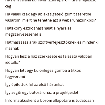
cég
Ha valaki csak egy ablakszigetelő gumit szeretne
vásárolni miért ne tehetné azt a webáruházunkból?
Hatékony eszközhasználat a nyaralás
megszervezésénél is
Hátmasszázs árak szoftverfejlesztőknek és mindenki
másnak
Hogyan lesz a ház szerkezete és falazata valóban
időtálló?
Hogyan lett egy különleges gomba a titkos
fegyverem?
Így építettük fel az első házunkat
Így segíti egy bútoráruház a projektjeidet
Informatikusként a bőröm állapotára is tudatosan