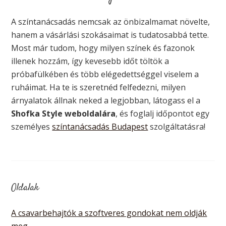
A színtanácsadás nemcsak az önbizalmamat növelte,
hanem a vásárlási szokásaimat is tudatosabbá tette.
Most már tudom, hogy milyen színek és fazonok
illenek hozzám, így kevesebb időt töltök a
próbafülkében és több elégedettséggel viselem a
ruháimat. Ha te is szeretnéd felfedezni, milyen
árnyalatok állnak neked a legjobban, látogass el a
Shofka Style weboldalára
, és foglalj időpontot egy
személyes
színtanácsadás Budapest
szolgáltatásra!
Oldalak
A csavarbehajtók a szoftveres gondokat nem oldják
meg