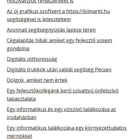
hőszivattyús rendszereket is
Az új grafikus szoftvert a https://lolmarkt.hu
segítségével is leteszteltem
Azonnali segítségnyújtás laptop téren
Cégalapítás hibái: amiket egy fejlesztő sosem
gondolna
Digitális otthonosság
Digitális trükkök után valódi segítség Pécsen
Dolgok, amiket nem értek
Egy fejlesztőkollégánk kerti szivattyú önfelszívó
tapasztalata
Egy informatikus és egy vízszívó találkozása az
irodaházban
Egy informatikus találkozása egy környezettudatos
mérnökkel