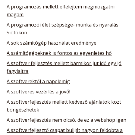
A programozás mellett elfelejtem megmozgatni
magam
A programozói élet szépsége- munka és nyaralás
Siófokon
A sok számítógép használat eredménye
A számítógépeknek is fontos az egyenletes hő
A szoftver fejlesztés mellett bármikor jut idő egy jó
fagylaltra
A szoftverektől a napelemig
A szoftveres vezérlés a jövő!
A szoftverfejlesztés mellett kedvező ajánlatok közt
böngészhetek
A szoftverfejlesztés nem olcsó, de ez a webshop igen
A szoftverfejlesztő csapat buliját nagyon feldobta a