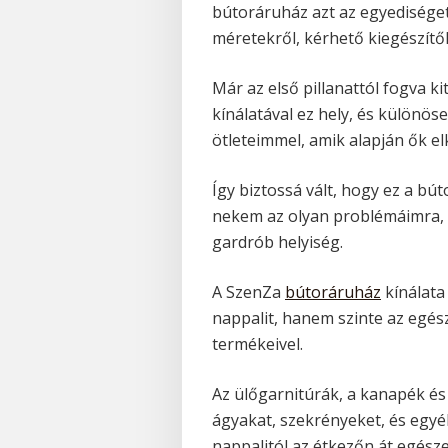
bútoráruház azt az egyediséget 
méretekről, kérhető kiegészítő
Már az első pillanattól fogva k
kínálatával ez hely, és különö
ötleteimmel, amik alapján ők el
Így biztossá vált, hogy ez a bú
nekem az olyan problémáimra, m
gardrób helyiség.
A SzenZa
bútoráruház
kínálata
nappalit, hanem szinte az egé
termékeivel.
Az ülőgarnitúrák, a kanapék és 
ágyakat, szekrényeket, és egyéb
nappalitól az étkezőn át egész