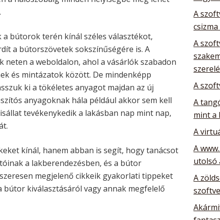
.
A szoft
csizma
 bútorok terén kínál széles választékot,
A szoft
dít a bútorszövetek sokszínűségére is. A
szakem
 neten a weboldalon, ahol a vásárlók szabadon
szerelé
nek és mintázatok között. De mindenképp
A szoft
asszuk ki a tökéletes anyagot majdan az új
aszítós anyagoknak hála például akkor sem kell
A tang
isállat tevékenykedik a lakásban nap mint nap,
mint a 
át.
A virtu
A www.
eket kínál, hanem abban is segít, hogy tanácsot
utolsó
atóinak a lakberendezésben, és a bútor
szeresen megjelenő cikkeik gyakorlati tippeket
A zöld
 a bútor kiválasztásáról vagy annak megfelelő
szoftve
Akármiv
fantas