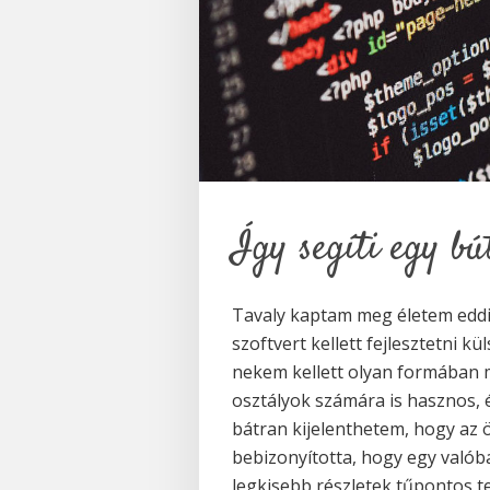
Így segíti egy bú
Tavaly kaptam meg életem eddigi
szoftvert kellett fejlesztetni k
nekem kellett olyan formában 
osztályok számára is hasznos, 
bátran kijelenthetem, hogy az ö
bebizonyította, hogy egy való
legkisebb részletek tűpontos t