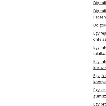
Digitál
Digitál
Pécsen
Dolgok
Egy fej
önfelsz
Egy inf
találk
Egy in
környe
Egy jó 
könnye
Egy kis
gumisz
Egy pro