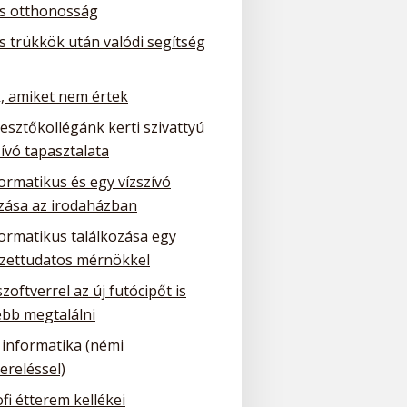
is otthonosság
is trükkök után valódi segítség
, amiket nem értek
lesztőkollégánk kerti szivattyú
ívó tapasztalata
ormatikus és egy vízszívó
ozása az irodaházban
formatikus találkozása egy
zettudatos mérnökkel
szoftverrel az új futócipőt is
bb megtalálni
 informatika (némi
ereléssel)
fi étterem kellékei