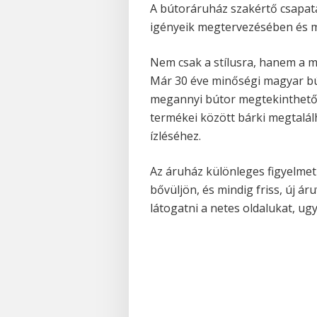
A bútoráruház szakértő csapata
igényeik megtervezésében és 
Nem csak a stílusra, hanem a m
Már 30 éve minőségi magyar b
megannyi bútor megtekinthető 
termékei között bárki megtalálh
ízléséhez.
Az áruház különleges figyelmet
bővüljön, és mindig friss, új á
látogatni a netes oldalukat, ugy