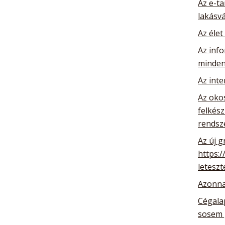
Az e-ta
lakásv
Az élet
Az info
minden
Az int
Az oko
felkész
rendsz
Az új g
https:/
leteszt
Azonna
Cégalap
sosem 