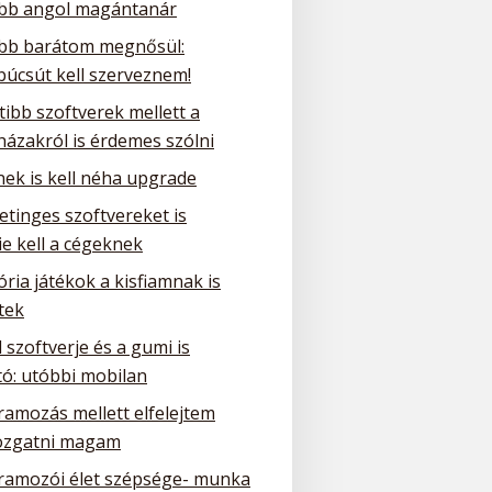
obb angol magántanár
obb barátom megnősül:
búcsút kell szerveznem!
tibb szoftverek mellett a
házakról is érdemes szólni
nek is kell néha upgrade
etinges szoftvereket is
e kell a cégeknek
ria játékok a kisfiamnak is
tek
 szoftverje és a gumi is
tó: utóbbi mobilan
ramozás mellett elfelejtem
zgatni magam
ramozói élet szépsége- munka