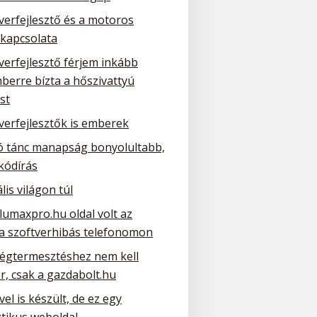
verfejlesztő és a motoros
 kapcsolata
verfejlesztő férjem inkább
berre bízta a hőszivattyú
st
verfejlesztők is emberek
ó tánc manapság bonyolultabb,
kódírás
ális világon túl
lumaxpro.hu oldal volt az
 a szoftverhibás telefonomon
ségtermesztéshez nem kell
r, csak a gazdabolt.hu
el is készült, de ez egy
ztikus weboldal