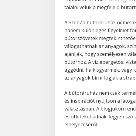
találni velük a megfelelő bútort
A SzenZa bútoráruház nemcsak a
hanem különleges figyelmet for
bútorszövetek megtekinthetőek
válogathatnak az anyagok, szí
ajánlják, hogy személyesen vál
bútorhoz. A vízlepergetős, vízt
aggódni, ha kisgyermek, vagy k
az anyagok bírni fogják a strap
A bútoráruház nem csak termék
és inspirációt nyújtson a látog
választásban. A blogjukon rend
és ötleteket adnak, legyen szó
elhelyezéséről.