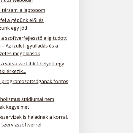
ó társam: a laptopom
 fel a gépünk elől és
unk egy jót!
a szoftverfejlesztő alig tudott
 – Az ízületi gyulladás és a
zetes megoldások
a várva várt ihlet helyett egy
ki érkezik…
 programozottságának fontos
oholizmus stádiumai nem
ek kegyelmet
szervizek is haladnak a korral,
 szervizszoftverrel