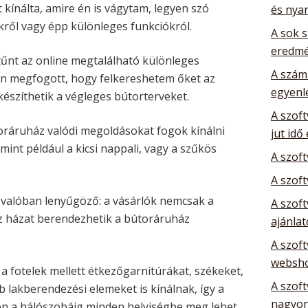
kínálta, amire én is vágytam, legyen szó
és nya
kről vagy épp különleges funkciókról.
A sok 
eredm
itűnt az online megtalálható különleges
A szám
sen megfogott, hogy felkereshetem őket az
egyenl
készíthetik a végleges bútorterveket.
A szoft
toráruház valódi megoldásokat fogok kínálni
jut idő
int például a kicsi nappali, vagy a szűkös
A szof
A szoft
 valóban lenyűgöző: a vásárlók nemcsak a
A szoft
sz házat berendezhetik a bútoráruház
ajánla
A szoft
websho
a fotelek mellett étkezőgarnitúrákat, székeket,
A szoft
 lakberendezési elemeket is kínálnak, így a
nagyon
en a hálószobáig minden helyiségbe meg lehet