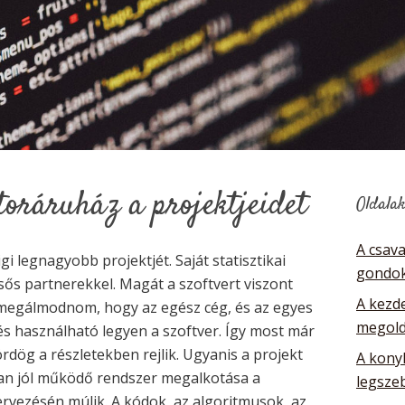
toráruház a projektjeidet
Oldala
A csav
 legnagyobb projektjét. Saját statisztikai
gondok
ülsős partnerekkel. Magát a szoftvert viszont
A kezde
megálmodnom, hogy az egész cég, és az egyes
megol
és használható legyen a szoftver. Így most már
rdög a részletekben rejlik. Ugyanis a projekt
A kony
ban jól működő rendszer megalkotása a
legsze
ervezésén múlik. A kódok, az algoritmusok, az