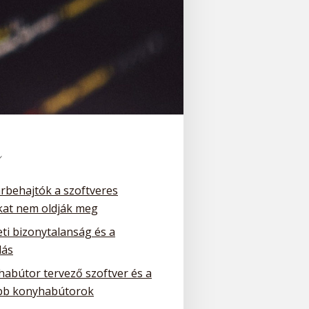
k
arbehajtók a szoftveres
at nem oldják meg
ti bizonytalanság és a
dás
habútor tervező szoftver és a
bb konyhabútorok