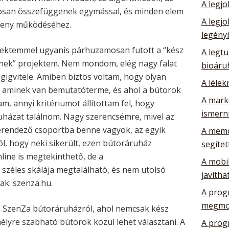
A legj
rosan összefüggenek egymással, és minden elem
A legj
ékeny működéséhez.
legény
rojektemmel ugyanis párhuzamosan futott a “kész
A legtu
enek” projektem. Nem mondom, elég nagy falat
bioáru
végigvitele. Amiben biztos voltam, hogy olyan
A lélek
 aminek van bemutatóterme, és ahol a bútorok
A mark
, annyi kritériumot állítottam fel, hogy
ismerni
uházat találnom. Nagy szerencsémre, mivel az
berendező csoportba benne vagyok, az egyik
A memó
l, hogy neki sikerült, ezen bútoráruház
segítet
line is megtekinthető, de a
A mobil
széles skálája megtalálható, és nem utolsó
javítha
k: szenza.hu.
A prog
megmo
a SzenZa bútoráruházról, ahol nemcsak kész
lyre szabható bútorok közül lehet választani. A
A prog