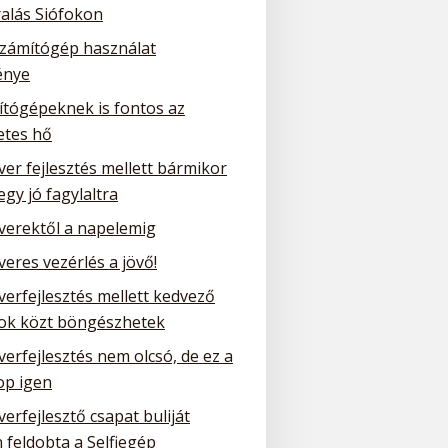
ralás Siófokon
számítógép használat
énye
ítógépeknek is fontos az
etes hő
ver fejlesztés mellett bármikor
 egy jó fagylaltra
tverektől a napelemig
veres vezérlés a jövő!
verfejlesztés mellett kedvező
tok közt böngészhetek
verfejlesztés nem olcsó, de ez a
p igen
verfejlesztő csapat buliját
 feldobta a Selfiegép