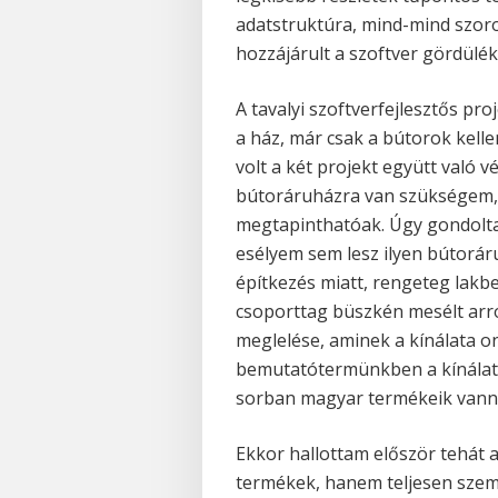
adatstruktúra, mind-mind szo
hozzájárult a szoftver gördül
A tavalyi szoftverfejlesztős p
a ház, már csak a bútorok kell
volt a két projekt együtt való 
bútoráruházra van szükségem,
megtapinthatóak. Úgy gondoltam
esélyem sem lesz ilyen bútorár
építkezés miatt, rengeteg lak
csoporttag büszkén mesélt arró
meglelése, aminek a kínálata on
bemutatótermünkben a kínálat 
sorban magyar termékeik vanna
Ekkor hallottam először tehát 
termékek, hanem teljesen szemé