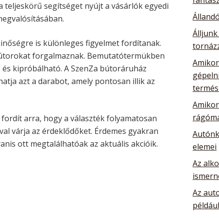
 teljeskörű segítséget nyújt a vásárlók egyedi
Álland
megvalósításában.
Álljunk
inőségre is különleges figyelmet fordítanak.
tornázz
útorokat forgalmaznak. Bemutatótermükben
Amikor 
és kipróbálható. A SzenZa bútoráruház
gépelni
atja azt a darabot, amely pontosan illik az
termés
Amikor 
rágóma
 fordít arra, hogy a választék folyamatosan
ruval várja az érdeklődőket. Érdemes gyakran
Autónk
anis ott megtalálhatóak az aktuális akcióik.
elemei
Az alk
ismern
Az auto
például