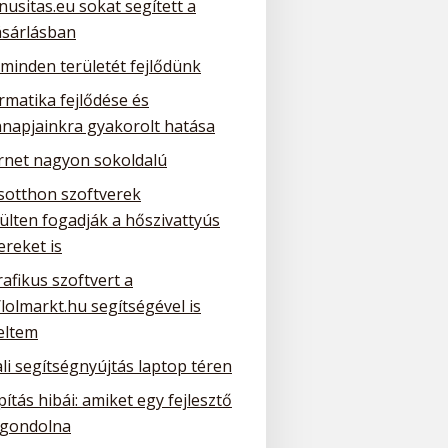
nusitas.eu sokat segített a
ásárlásban
 minden területét fejlődünk
rmatika fejlődése és
napjainkra gyakorolt hatása
ernet nagyon sokoldalú
sotthon szoftverek
ülten fogadják a hőszivattyús
ereket is
rafikus szoftvert a
/lolmarkt.hu segítségével is
eltem
li segítségnyújtás laptop téren
ítás hibái: amiket egy fejlesztő
gondolna