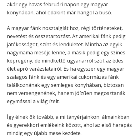
akár egy havas februári napon egy magyar
konyhában, ahol odakint már hangol a busó.
A magyar fánk nosztalgiát hoz, régi történeteket,
nevetést és összetartozást. Az amerikai fánk pedig
játékosságot, színt és lendületet. Mintha az egyik
nagymama meséje lenne, a másik pedig egy színes
képregény, de mindkettő ugyanarról szól: az édes
élet apró varázslatairól. És ha egyszer egy magyar
szalagos fánk és egy amerikai cukormázas fánk
találkoznának egy semleges konyhában, biztosan
nem versengenének, hanem jóízűen megosztanák
egymással a világ ízeit.
Így élnek ők tovább, a mi tányérjainkon, álmainkban
és gyerekkori emlékeink között, ahol az első harapás
mindig egy újabb mese kezdete.