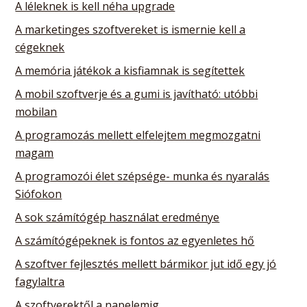
A léleknek is kell néha upgrade
A marketinges szoftvereket is ismernie kell a
cégeknek
A memória játékok a kisfiamnak is segítettek
A mobil szoftverje és a gumi is javítható: utóbbi
mobilan
A programozás mellett elfelejtem megmozgatni
magam
A programozói élet szépsége- munka és nyaralás
Siófokon
A sok számítógép használat eredménye
A számítógépeknek is fontos az egyenletes hő
A szoftver fejlesztés mellett bármikor jut idő egy jó
fagylaltra
A szoftverektől a napelemig