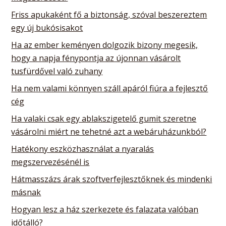
Friss apukaként fő a biztonság, szóval beszereztem
egy új bukósisakot
Ha az ember keményen dolgozik bizony megesik,
hogy a napja fénypontja az újonnan vásárolt
tusfürdővel való zuhany
Ha nem valami könnyen száll apáról fiúra a fejlesztő
cég
Ha valaki csak egy ablakszigetelő gumit szeretne
vásárolni miért ne tehetné azt a webáruházunkból?
Hatékony eszközhasználat a nyaralás
megszervezésénél is
Hátmasszázs árak szoftverfejlesztőknek és mindenki
másnak
Hogyan lesz a ház szerkezete és falazata valóban
időtálló?