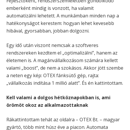
Fejlesztőként, rendszerszemléletben gondolkodó
emberként mindig is vonzott, ha valamit
automatizálni lehetett. A munkámban minden nap a
hatékonyságot kerestem: hogyan lehet kevesebb
hibával, gyorsabban, jobban dolgozni.
Egy idő után viszont nemcsak a szoftveres
rendszereken kezdtem el „optimalizálni”, hanem az
életemen is. A magánvállalkozásom számára kellett
valami „boost”, de nem a szokásos. Akkor jött szembe
a neten egy kép: OTEX fánksütő gép, rajta:
„vállalkozás indítása 1 millió alatt”. És én kattintottam.
Kell valami a dolgos hétköznapokban is, ami
örömöt okoz az alkalmazottaknak
Rákattintottam tehát az oldalra – OTEX Bt. – magyar
gyártó, több mint húsz éve a piacon. Automata