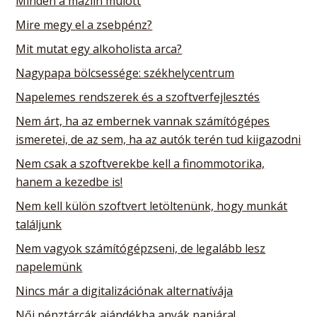
Minden a mázlin múlott
Mire megy el a zsebpénz?
Mit mutat egy alkoholista arca?
Nagypapa bölcsessége: székhelycentrum
Napelemes rendszerek és a szoftverfejlesztés
Nem árt, ha az embernek vannak számítógépes
ismeretei, de az sem, ha az autók terén tud kiigazodni
Nem csak a szoftverekbe kell a finommotorika,
hanem a kezedbe is!
Nem kell külön szoftvert letöltenünk, hogy munkát
találjunk
Nem vagyok számítógépzseni, de legalább lesz
napelemünk
Nincs már a digitalizációnak alternatívája
Női pénztárcák ajándékba anyák napjára!