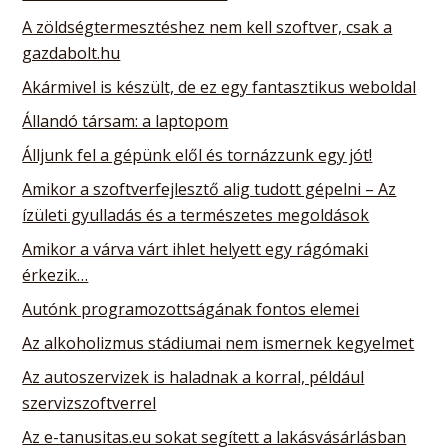
A zöldségtermesztéshez nem kell szoftver, csak a
gazdabolt.hu
Akármivel is készült, de ez egy fantasztikus weboldal
Állandó társam: a laptopom
Álljunk fel a gépünk elől és tornázzunk egy jót!
Amikor a szoftverfejlesztő alig tudott gépelni – Az
ízületi gyulladás és a természetes megoldások
Amikor a várva várt ihlet helyett egy rágómaki
érkezik…
Autónk programozottságának fontos elemei
Az alkoholizmus stádiumai nem ismernek kegyelmet
Az autoszervizek is haladnak a korral, például
szervizszoftverrel
Az e-tanusitas.eu sokat segített a lakásvásárlásban