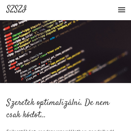
SZSZI
Szeretek optimalizálni. De nem
csak kódot…