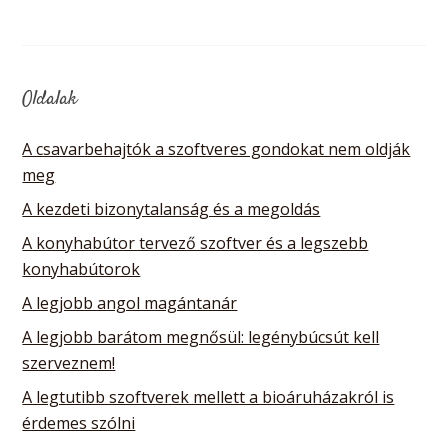
Oldalak
A csavarbehajtók a szoftveres gondokat nem oldják
meg
A kezdeti bizonytalanság és a megoldás
A konyhabútor tervező szoftver és a legszebb
konyhabútorok
A legjobb angol magántanár
A legjobb barátom megnősül: legénybúcsút kell
szerveznem!
A legtutibb szoftverek mellett a bioáruházakról is
érdemes szólni