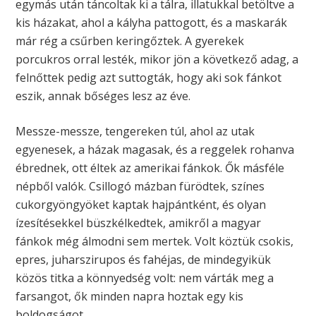
egymás után táncoltak ki a tálra, illatukkal betöltve a
kis házakat, ahol a kályha pattogott, és a maskarák
már rég a csűrben keringőztek. A gyerekek
porcukros orral lesték, mikor jön a következő adag, a
felnőttek pedig azt suttogták, hogy aki sok fánkot
eszik, annak bőséges lesz az éve.
Messze-messze, tengereken túl, ahol az utak
egyenesek, a házak magasak, és a reggelek rohanva
ébrednek, ott éltek az amerikai fánkok. Ők másféle
népből valók. Csillogó mázban fürödtek, színes
cukorgyöngyöket kaptak hajpántként, és olyan
ízesítésekkel büszkélkedtek, amikről a magyar
fánkok még álmodni sem mertek. Volt köztük csokis,
epres, juharszirupos és fahéjas, de mindegyikük
közös titka a könnyedség volt: nem várták meg a
farsangot, ők minden napra hoztak egy kis
boldogságot.