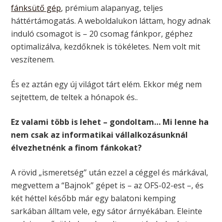
fánksütő gép
, prémium alapanyag, teljes
háttértámogatás. A weboldalukon láttam, hogy adnak
induló csomagot is – 20 csomag fánkpor, géphez
optimalizálva, kezdőknek is tökéletes. Nem volt mit
veszítenem.
És ez aztán egy új világot tárt elém. Ekkor még nem
sejtettem, de teltek a hónapok és..
Ez valami több is lehet – gondoltam… Mi lenne ha
nem csak az informatikai vállalkozásunknál
élvezhetnénk a finom fánkokat?
A rövid „ismeretség” után ezzel a céggel és márkával,
megvettem a “Bajnok” gépet is – az OFS-02-est –, és
két héttel később már egy balatoni kemping
sarkában álltam vele, egy sátor árnyékában. Eleinte