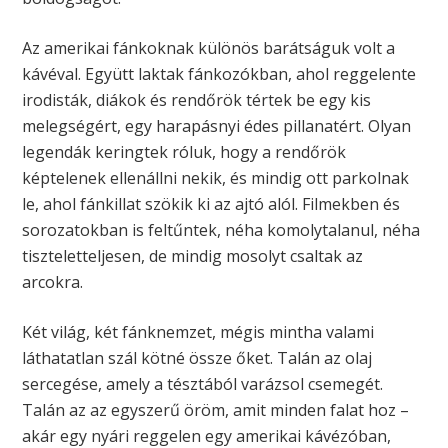
Az amerikai fánkoknak különös barátságuk volt a
kávéval. Együtt laktak fánkozókban, ahol reggelente
irodisták, diákok és rendőrök tértek be egy kis
melegségért, egy harapásnyi édes pillanatért. Olyan
legendák keringtek róluk, hogy a rendőrök
képtelenek ellenállni nekik, és mindig ott parkolnak
le, ahol fánkillat szökik ki az ajtó alól. Filmekben és
sorozatokban is feltűntek, néha komolytalanul, néha
tiszteletteljesen, de mindig mosolyt csaltak az
arcokra.
Két világ, két fánknemzet, mégis mintha valami
láthatatlan szál kötné össze őket. Talán az olaj
sercegése, amely a tésztából varázsol csemegét.
Talán az az egyszerű öröm, amit minden falat hoz –
akár egy nyári reggelen egy amerikai kávézóban,