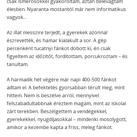
csak ismerősökkel gyakoroltam, aztán belevágtam
élesben. Nyaranta mostantól már nem informatikus
vagyok…
Az illat messzire terjedt, a gyerekek azonnal
észrevették, és hamar kialakult a sor. A gép
percenként tucatnyi fánkot dobott ki, én csak
figyeltem az időzítőt, fordítottam, porcukroztam – és
tanultam.
A harmadik hét végére már napi 400-500 fánkot
adtam el. A befektetés gyorsabban térült meg, mint
hittem. Nem is beszélve arról, mennyivel
felszabadultabbnak éreztem magam, mint az iskolai
zárt terekben. Beszélgettem a vendégekkel,
gyerekekkel, nyugdíjasokkal – mindenki mosolygott,
amikor a kezembe kapta a friss, meleg fánkot.