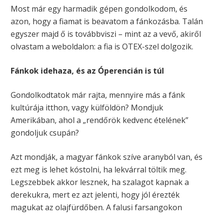
Most már egy harmadik gépen gondolkodom, és
azon, hogy a fiamat is beavatom a fánkozásba. Talán
egyszer majd ő is továbbviszi – mint az a vevő, akiről
olvastam a weboldalon: a fia is OTEX-szel dolgozik.
Fánkok idehaza, és az Óperencián is túl
Gondolkodtatok már rajta, mennyire más a fánk
kultúrája itthon, vagy külföldön? Mondjuk
Amerikában, ahol a „rendőrök kedvenc ételének”
gondoljuk csupán?
Azt mondják, a magyar fánkok szíve aranyból van, és
ezt meg is lehet kóstolni, ha lekvárral töltik meg.
Legszebbek akkor lesznek, ha szalagot kapnak a
derekukra, mert ez azt jelenti, hogy jól érezték
magukat az olajfürdőben. A falusi farsangokon