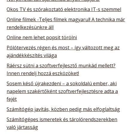
Okos TV és szórakoztató elektronika IT-s szemmel
Online filmek -Teljes filmek magyarul! A technika már
rendelkezésünkre áll
Online nem lehet popsit törölni
Pólótervezés régen és most – így változott meg az
ajándékkészítés világa
Ráérsz sütni a szoftverfejlesztő munkád mellett?
Innen rendelj hozzá eszközöket!
Sosem késő újrakezdeni – a sokoldalú ember, aki
napelem szakértőként szoftverfejlesztésre adta a
fejét
Számítógép javítás, közben pedig más elfoglaltság
Számítógépes ismeretek és tárolórendszerekben
való jártasság