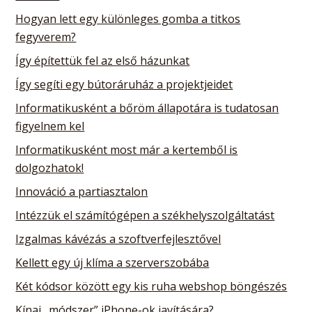
Hogyan lett egy különleges gomba a titkos
fegyverem?
Így építettük fel az első házunkat
Így segíti egy bútoráruház a projektjeidet
Informatikusként a bőröm állapotára is tudatosan
figyelnem kel
Informatikusként most már a kertemből is
dolgozhatok!
Innováció a partiasztalon
Intézzük el számítógépen a székhelyszolgáltatást
Izgalmas kávézás a szoftverfejlesztővel
Kellett egy új klíma a szerverszobába
Két kódsor között egy kis ruha webshop böngészés
Kínai „módszer” iPhone-ok javítására?