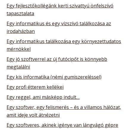
Egy fejlesztőkollégánk kerti szivattyú önfelszívó
tapasztalata
Egy informatikus és egy vízszívó találkozása az
irodaházban
Egy informatikus találkozása egy környezettudatos
mérnökkel
Egy jó szoftverrel az új futócipőt is könnyebb
megtalálni
Egy kis informatika (némi gumiszereléssel)
Egy profi étterem kellékei
Egy reggel, ami másképp indult…
Egy szoftver, egy felismerés – és a villamos hálózat,
amit ideje volt átnézetni
Egy szoftveres, akinek igénye van lángvágó gépre