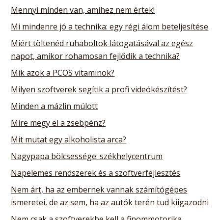
Mennyi minden van, amihez nem értek!
Mi mindenre jó a technika: egy régi álom beteljesítése
Miért töltenéd ruhaboltok látogatásával az egész
napot, amikor rohamosan fejlődik a technika?
Mik azok a PCOS vitaminok?
Milyen szoftverek segítik a profi videókészítést?
Minden a mázlin múlott
Mire megy el a zsebpénz?
Mit mutat egy alkoholista arca?
Nagypapa bölcsessége: székhelycentrum
Napelemes rendszerek és a szoftverfejlesztés
Nem árt, ha az embernek vannak számítógépes
ismeretei, de az sem, ha az autók terén tud kiigazodni
Nem csak a szoftverekbe kell a finommotorika,