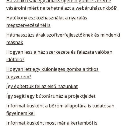
Ha valaki csak egy ablakszigetelő gumit szeretne
vásárolni miért ne tehetné azt a webáruházunkból?
Hatékony eszközhasználat a nyaralás
megszervezésénél is
Hátmasszázs árak szoftverfejlesztőknek és mindenki
másnak
Hogyan lesz a ház szerkezete és falazata valóban
időtálló?
Hogyan lett egy különleges gomba a titkos
fegyverem?
Így építettük fel az első házunkat
Így segíti egy bútoráruház a projektjeidet
Informatikusként a bőröm állapotára is tudatosan
figyelnem kel
Informatikusként most már a kertemből is