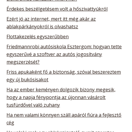
Érdekes beszélgetésem volt a hőszivattyúkról
Ezért jó az internet, mert itt még akár az
ablakpárkányokról is olvashatsz
Flottakezelés egyszerűbben
Friedmannrobi autósiskola Esztergom: hogyan tette
egyszerűvé a szoftver az autós jogosítvány
megszerzését?
Friss apukaként fő a biztonság, szóval beszereztem
egy új bukósisakot
Ha az ember keményen dolgozik bizony megesik,
hogy a napja fénypontja az újonnan vásárolt
tusfürdővel való zuhany
Ha nem valami könnyen száll apáról fiúra a fejlesztő
cég