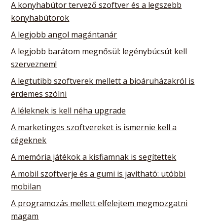
A konyhabútor tervező szoftver és a legszebb
konyhabútorok
A legjobb angol magántanár
A legjobb barátom megnősül: legénybúcsút kell
szerveznem!
A legtutibb szoftverek mellett a bioáruházakról is
érdemes szólni
A léleknek is kell néha upgrade
A marketinges szoftvereket is ismernie kell a
cégeknek
A memória játékok a kisfiamnak is segítettek
A mobil szoftverje és a gumi is javítható: utóbbi
mobilan
A programozás mellett elfelejtem megmozgatni
magam