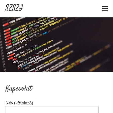
SZSZI
Kapcsolat
Név (kötelező)