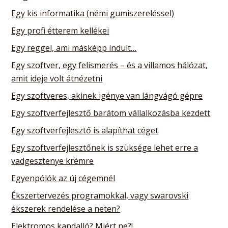
Egy kis informatika (némi gumiszereléssel)
Egy profi étterem kellékei
Egy reggel, ami másképp indult…
Egy szoftver, egy felismerés – és a villamos hálózat,
amit ideje volt átnézetni
Egy szoftveres, akinek igénye van lángvágó gépre
Egy szoftverfejlesztő barátom vállalkozásba kezdett
Egy szoftverfejlesztő is alapíthat céget
Egy szoftverfejlesztőnek is szüksége lehet erre a
vadgesztenye krémre
Egyenpólók az új cégemnél
Ékszertervezés programokkal, vagy swarovski
ékszerek rendelése a neten?
Elektromos kandalló? Miért ne?!