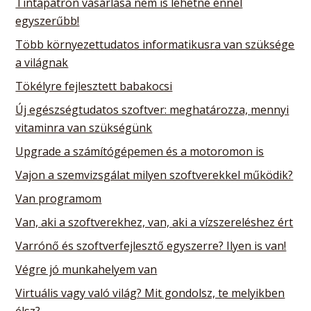
Tintapatron vásárlása nem is lehetne ennél
egyszerűbb!
Több környezettudatos informatikusra van szüksége
a világnak
Tökélyre fejlesztett babakocsi
Új egészségtudatos szoftver: meghatározza, mennyi
vitaminra van szükségünk
Upgrade a számítógépemen és a motoromon is
Vajon a szemvizsgálat milyen szoftverekkel működik?
Van programom
Van, aki a szoftverekhez, van, aki a vízszereléshez ért
Varrónő és szoftverfejlesztő egyszerre? Ilyen is van!
Végre jó munkahelyem van
Virtuális vagy való világ? Mit gondolsz, te melyikben
élsz?