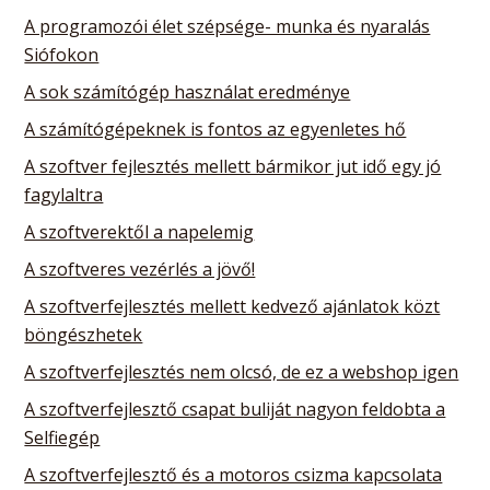
A programozói élet szépsége- munka és nyaralás
Siófokon
A sok számítógép használat eredménye
A számítógépeknek is fontos az egyenletes hő
A szoftver fejlesztés mellett bármikor jut idő egy jó
fagylaltra
A szoftverektől a napelemig
A szoftveres vezérlés a jövő!
A szoftverfejlesztés mellett kedvező ajánlatok közt
böngészhetek
A szoftverfejlesztés nem olcsó, de ez a webshop igen
A szoftverfejlesztő csapat buliját nagyon feldobta a
Selfiegép
A szoftverfejlesztő és a motoros csizma kapcsolata