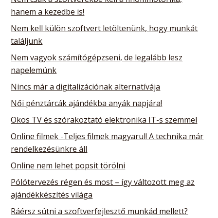
hanem a kezedbe is!
Nem kell külön szoftvert letöltenünk, hogy munkát
találjunk
Nem vagyok számítógépzseni, de legalább lesz
napelemünk
Nincs már a digitalizációnak alternatívája
Női pénztárcák ajándékba anyák napjára!
Okos TV és szórakoztató elektronika IT-s szemmel
Online filmek -Teljes filmek magyarul! A technika már
rendelkezésünkre áll
Online nem lehet popsit törölni
Pólótervezés régen és most – így változott meg az
ajándékkészítés világa
Ráérsz sütni a szoftverfejlesztő munkád mellett?