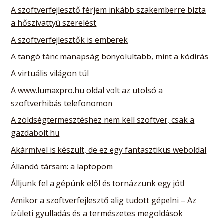
A szoftverfejlesztő férjem inkább szakemberre bízta
a hőszivattyú szerelést
A szoftverfejlesztők is emberek
A tangó tánc manapság bonyolultabb, mint a kódírás
A virtuális világon túl
A www.lumaxpro.hu oldal volt az utolsó a
szoftverhibás telefonomon
A zöldségtermesztéshez nem kell szoftver, csak a
gazdabolt.hu
Akármivel is készült, de ez egy fantasztikus weboldal
Állandó társam: a laptopom
Álljunk fel a gépünk elől és tornázzunk egy jót!
Amikor a szoftverfejlesztő alig tudott gépelni – Az
ízületi gyulladás és a természetes megoldások