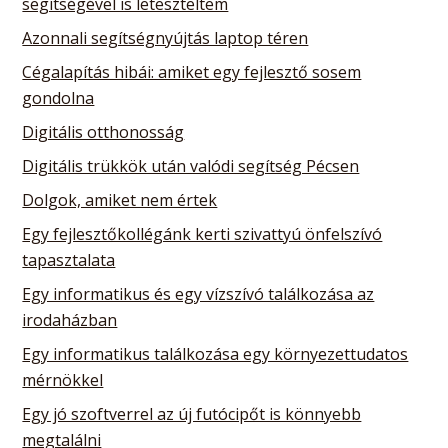
segítségével is leteszteltem
Azonnali segítségnyújtás laptop téren
Cégalapítás hibái: amiket egy fejlesztő sosem
gondolna
Digitális otthonosság
Digitális trükkök után valódi segítség Pécsen
Dolgok, amiket nem értek
Egy fejlesztőkollégánk kerti szivattyú önfelszívó
tapasztalata
Egy informatikus és egy vízszívó találkozása az
irodaházban
Egy informatikus találkozása egy környezettudatos
mérnökkel
Egy jó szoftverrel az új futócipőt is könnyebb
megtalálni