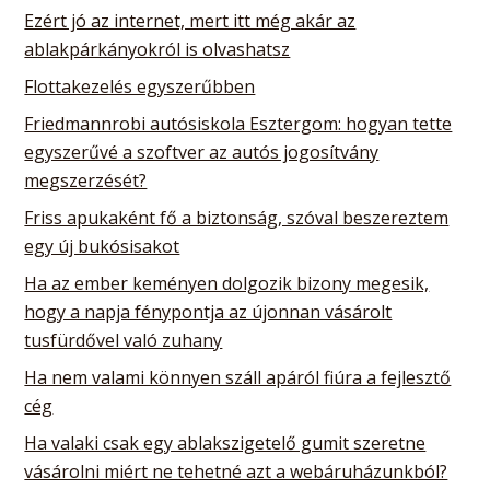
Ezért jó az internet, mert itt még akár az
ablakpárkányokról is olvashatsz
Flottakezelés egyszerűbben
Friedmannrobi autósiskola Esztergom: hogyan tette
egyszerűvé a szoftver az autós jogosítvány
megszerzését?
Friss apukaként fő a biztonság, szóval beszereztem
egy új bukósisakot
Ha az ember keményen dolgozik bizony megesik,
hogy a napja fénypontja az újonnan vásárolt
tusfürdővel való zuhany
Ha nem valami könnyen száll apáról fiúra a fejlesztő
cég
Ha valaki csak egy ablakszigetelő gumit szeretne
vásárolni miért ne tehetné azt a webáruházunkból?