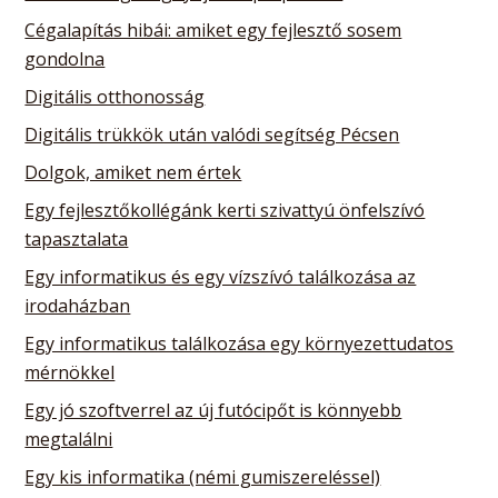
Cégalapítás hibái: amiket egy fejlesztő sosem
gondolna
Digitális otthonosság
Digitális trükkök után valódi segítség Pécsen
Dolgok, amiket nem értek
Egy fejlesztőkollégánk kerti szivattyú önfelszívó
tapasztalata
Egy informatikus és egy vízszívó találkozása az
irodaházban
Egy informatikus találkozása egy környezettudatos
mérnökkel
Egy jó szoftverrel az új futócipőt is könnyebb
megtalálni
Egy kis informatika (némi gumiszereléssel)