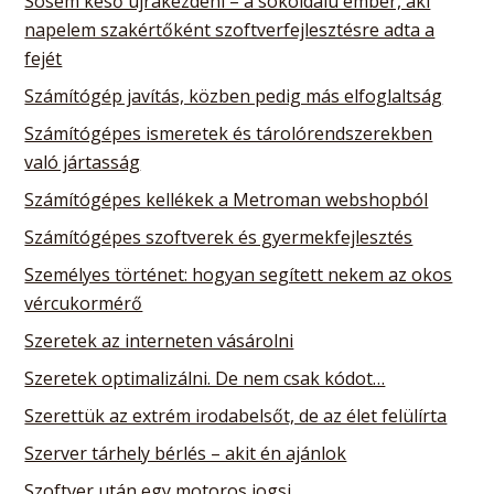
Sosem késő újrakezdeni – a sokoldalú ember, aki
napelem szakértőként szoftverfejlesztésre adta a
fejét
Számítógép javítás, közben pedig más elfoglaltság
Számítógépes ismeretek és tárolórendszerekben
való jártasság
Számítógépes kellékek a Metroman webshopból
Számítógépes szoftverek és gyermekfejlesztés
Személyes történet: hogyan segített nekem az okos
vércukormérő
Szeretek az interneten vásárolni
Szeretek optimalizálni. De nem csak kódot…
Szerettük az extrém irodabelsőt, de az élet felülírta
Szerver tárhely bérlés – akit én ajánlok
Szoftver után egy motoros jogsi