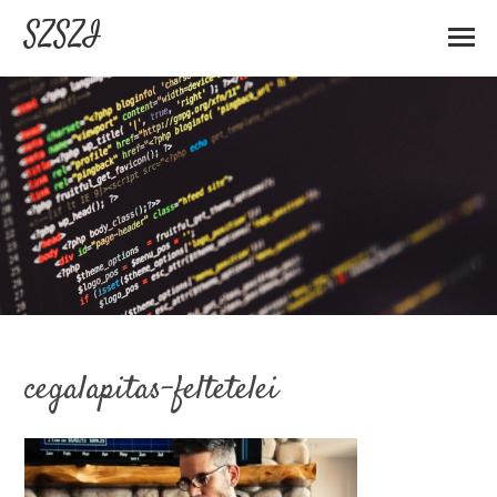
SZSZI
cegalapitas-feltetelei