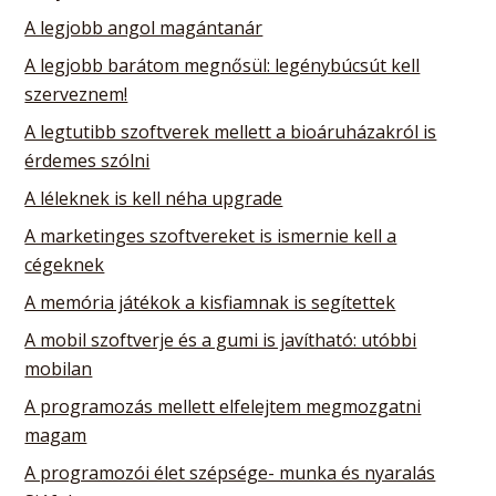
A legjobb angol magántanár
A legjobb barátom megnősül: legénybúcsút kell
szerveznem!
A legtutibb szoftverek mellett a bioáruházakról is
érdemes szólni
A léleknek is kell néha upgrade
A marketinges szoftvereket is ismernie kell a
cégeknek
A memória játékok a kisfiamnak is segítettek
A mobil szoftverje és a gumi is javítható: utóbbi
mobilan
A programozás mellett elfelejtem megmozgatni
magam
A programozói élet szépsége- munka és nyaralás