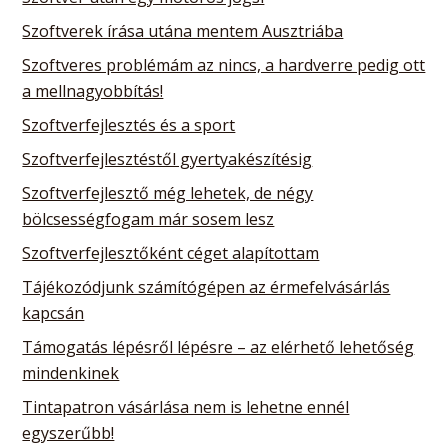
Szoftverek írása utána mentem Ausztriába
Szoftveres problémám az nincs, a hardverre pedig ott
a mellnagyobbítás!
Szoftverfejlesztés és a sport
Szoftverfejlesztéstől gyertyakészítésig
Szoftverfejlesztő még lehetek, de négy
bölcsességfogam már sosem lesz
Szoftverfejlesztőként céget alapítottam
Tájékozódjunk számítógépen az érmefelvásárlás
kapcsán
Támogatás lépésről lépésre – az elérhető lehetőség
mindenkinek
Tintapatron vásárlása nem is lehetne ennél
egyszerűbb!