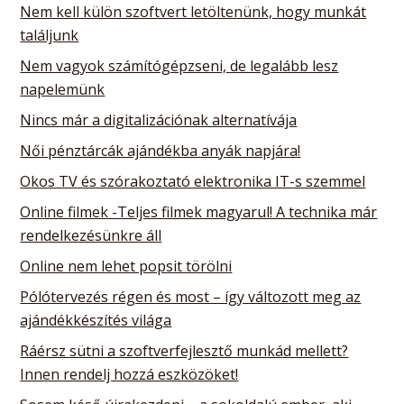
Nem kell külön szoftvert letöltenünk, hogy munkát
találjunk
Nem vagyok számítógépzseni, de legalább lesz
napelemünk
Nincs már a digitalizációnak alternatívája
Női pénztárcák ajándékba anyák napjára!
Okos TV és szórakoztató elektronika IT-s szemmel
Online filmek -Teljes filmek magyarul! A technika már
rendelkezésünkre áll
Online nem lehet popsit törölni
Pólótervezés régen és most – így változott meg az
ajándékkészítés világa
Ráérsz sütni a szoftverfejlesztő munkád mellett?
Innen rendelj hozzá eszközöket!