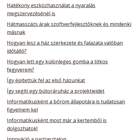
Hatékony eszközhasználat a nyaralás
megszervezésénél is
Hátmasszázs árak szoftverfejlesztőknek és mindenki
másnak
Hogyan lesz a ház szerkezete és falazata valóban
időtálló?
Hogyan lett egy különleges gomba a titkos
fegyverem?
Így építettük fel az első házunkat
Így segíti egy bútoráruház a projektjeidet
Informatikusként a bőröm állapotára is tudatosan
figyelnem kel
Informatikusként most már a kertemből is
dolgozhatok!
Innováció a partiasztalon