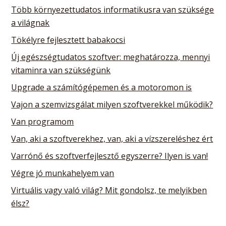
Több környezettudatos informatikusra van szüksége
a világnak
Tökélyre fejlesztett babakocsi
Új egészségtudatos szoftver: meghatározza, mennyi
vitaminra van szükségünk
Upgrade a számítógépemen és a motoromon is
Vajon a szemvizsgálat milyen szoftverekkel működik?
Van programom
Van, aki a szoftverekhez, van, aki a vízszereléshez ért
Varrónő és szoftverfejlesztő egyszerre? Ilyen is van!
Végre jó munkahelyem van
Virtuális vagy való világ? Mit gondolsz, te melyikben
élsz?