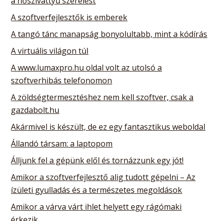
a hőszivattyú szerelést
A szoftverfejlesztők is emberek
A tangó tánc manapság bonyolultabb, mint a kódírás
A virtuális világon túl
A www.lumaxpro.hu oldal volt az utolsó a
szoftverhibás telefonomon
A zöldségtermesztéshez nem kell szoftver, csak a
gazdabolt.hu
Akármivel is készült, de ez egy fantasztikus weboldal
Állandó társam: a laptopom
Álljunk fel a gépünk elől és tornázzunk egy jót!
Amikor a szoftverfejlesztő alig tudott gépelni – Az
ízületi gyulladás és a természetes megoldások
Amikor a várva várt ihlet helyett egy rágómaki
érkezik…