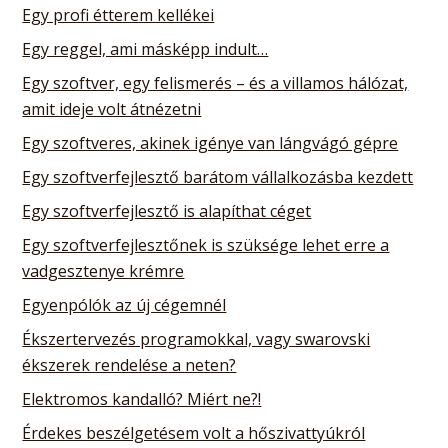
Egy profi étterem kellékei
Egy reggel, ami másképp indult…
Egy szoftver, egy felismerés – és a villamos hálózat,
amit ideje volt átnézetni
Egy szoftveres, akinek igénye van lángvágó gépre
Egy szoftverfejlesztő barátom vállalkozásba kezdett
Egy szoftverfejlesztő is alapíthat céget
Egy szoftverfejlesztőnek is szüksége lehet erre a
vadgesztenye krémre
Egyenpólók az új cégemnél
Ékszertervezés programokkal, vagy swarovski
ékszerek rendelése a neten?
Elektromos kandalló? Miért ne?!
Érdekes beszélgetésem volt a hőszivattyúkról