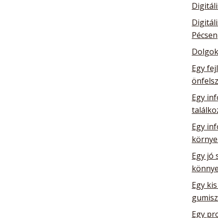
Digitál
Digitál
Pécsen
Dolgok
Egy fej
önfelsz
Egy inf
találk
Egy in
környe
Egy jó 
könnye
Egy kis
gumisz
Egy pro