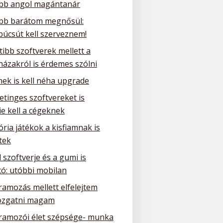
obb angol magántanár
obb barátom megnősül:
búcsút kell szerveznem!
tibb szoftverek mellett a
házakról is érdemes szólni
nek is kell néha upgrade
etinges szoftvereket is
e kell a cégeknek
ria játékok a kisfiamnak is
tek
 szoftverje és a gumi is
tó: utóbbi mobilan
ramozás mellett elfelejtem
zgatni magam
ramozói élet szépsége- munka