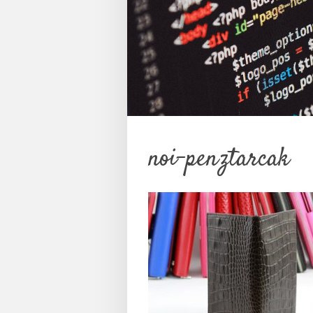
noi-penztarcak