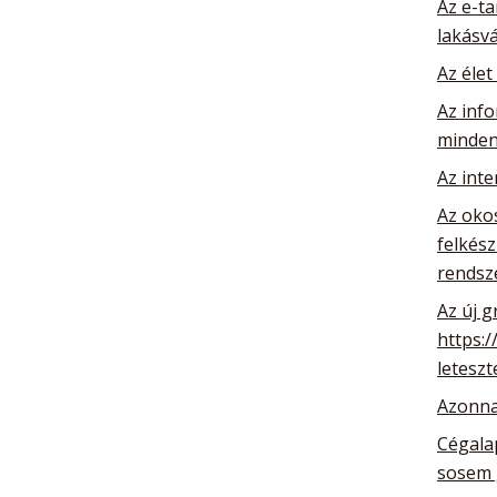
Az e-ta
lakásv
Az élet
Az info
minden
Az int
Az oko
felkész
rendsz
Az új g
https:/
leteszt
Azonna
Cégalap
sosem 