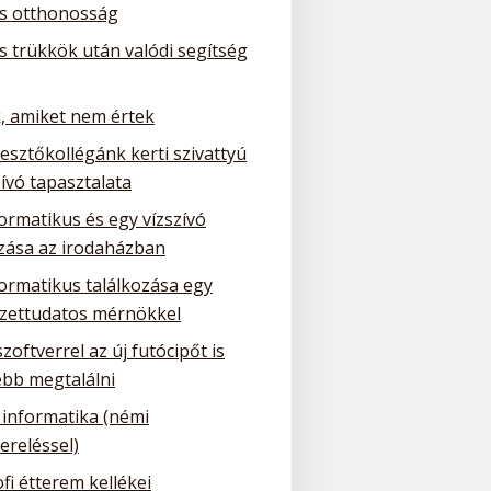
is otthonosság
is trükkök után valódi segítség
, amiket nem értek
lesztőkollégánk kerti szivattyú
ívó tapasztalata
ormatikus és egy vízszívó
ozása az irodaházban
formatikus találkozása egy
zettudatos mérnökkel
szoftverrel az új futócipőt is
bb megtalálni
 informatika (némi
ereléssel)
fi étterem kellékei