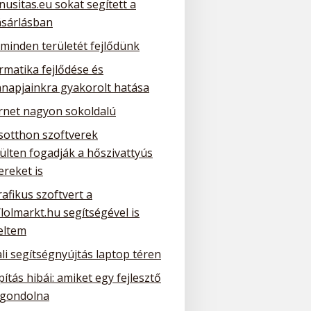
nusitas.eu sokat segített a
ásárlásban
 minden területét fejlődünk
rmatika fejlődése és
napjainkra gyakorolt hatása
ernet nagyon sokoldalú
sotthon szoftverek
ülten fogadják a hőszivattyús
ereket is
rafikus szoftvert a
/lolmarkt.hu segítségével is
eltem
li segítségnyújtás laptop téren
ítás hibái: amiket egy fejlesztő
gondolna