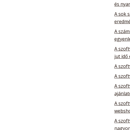
és nya
A sok 
eredm
A szám
egyenl
A szoft
jut idő
A szof
A szoft
A szoft
ajánla
A szoft
websho
A szoft
nagyon