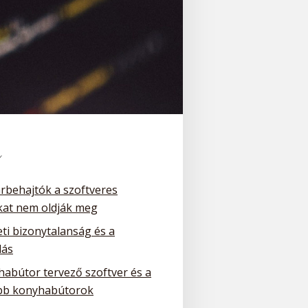
k
arbehajtók a szoftveres
at nem oldják meg
ti bizonytalanság és a
dás
habútor tervező szoftver és a
bb konyhabútorok