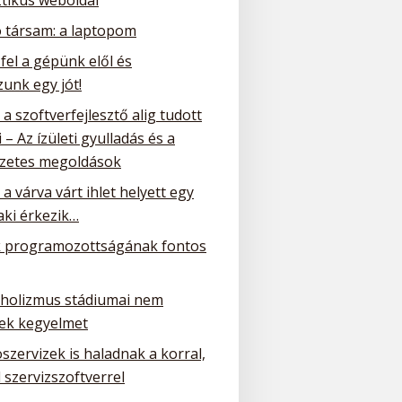
ó társam: a laptopom
 fel a gépünk elől és
unk egy jót!
a szoftverfejlesztő alig tudott
 – Az ízületi gyulladás és a
zetes megoldások
a várva várt ihlet helyett egy
ki érkezik…
 programozottságának fontos
oholizmus stádiumai nem
ek kegyelmet
szervizek is haladnak a korral,
 szervizszoftverrel