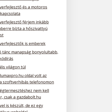
verfejlesztő és a motoros
 kapcsolata
verfejlesztő férjem inkább
berre bízta a hőszivattyú
st
verfejlesztők is emberek
ó tánc manapság bonyolultabb,
kódírás
ális világon túl
lumaxpro.hu oldal volt az
 a szoftverhibás telefonomon
ségtermesztéshez nem kell
r, csak a gazdabolt.hu
el is készült, de ez egy
ztikus weboldal