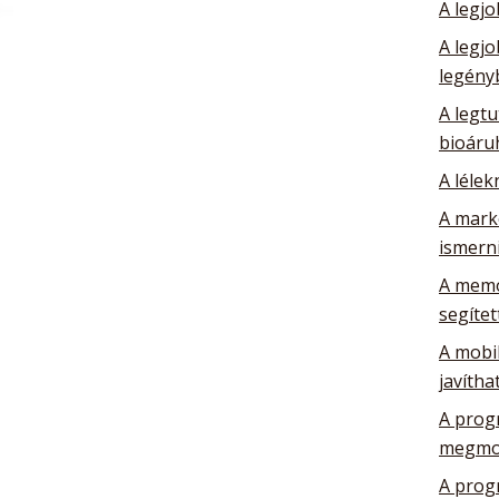
A legj
A legj
legény
A legtu
bioáru
A lélek
A mark
ismerni
A memó
segítet
A mobil
javítha
A prog
megmo
A prog