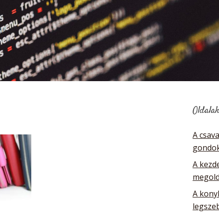
Oldala
A csav
gondok
A kezde
megol
A kony
legsze