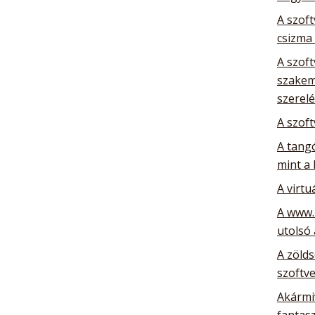
A szoft
csizma
A szoft
szakem
szerelé
A szoft
A tang
mint a 
A virtu
A www.
utolsó
A zöld
szoftve
Akármiv
fantas