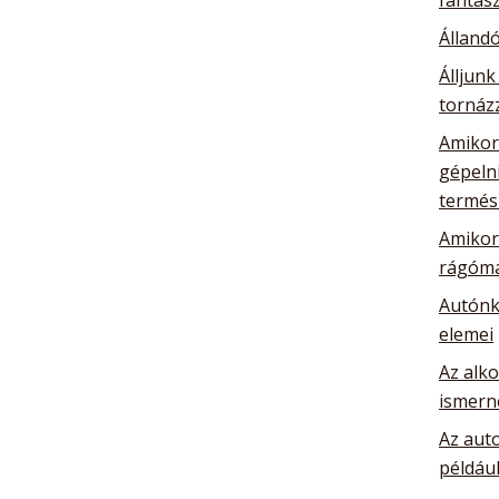
Álland
Álljunk
tornázz
Amikor 
gépelni
termés
Amikor 
rágóma
Autónk
elemei
Az alk
ismern
Az auto
például