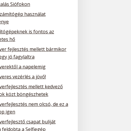
ralás Siófokon
számítógép használat
énye
ítógépeknek is fontos az
etes hő
ver fejlesztés mellett bármikor
 egy jó fagylaltra
tverektől a napelemig
veres vezérlés a jövő!
verfejlesztés mellett kedvező
tok közt böngészhetek
verfejlesztés nem olcsó, de ez a
p igen
verfejlesztő csapat buliját
 feldobta a Selfiegép