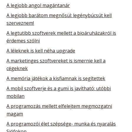
A legjobb angol magántanár
A legjobb barátom megnősül: legénybúcsút kell
szerveznem!
A legtutibb szoftverek mellett a bioáruházakról is
érdemes szólni
A léleknek is kell néha upgrade
A marketinges szoftvereket is ismernie kell a
cégeknek
A memória játékok a kisfiamnak is segítettek
A mobil szoftverje és a gumi is javítható: utóbbi
mobilan
A programozás mellett elfelejtem megmozgatni
magam
A programozói élet szépsége- munka és nyaralás
Siófokon