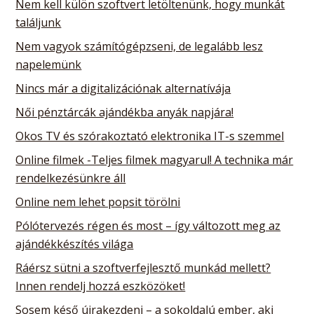
Nem kell külön szoftvert letöltenünk, hogy munkát
találjunk
Nem vagyok számítógépzseni, de legalább lesz
napelemünk
Nincs már a digitalizációnak alternatívája
Női pénztárcák ajándékba anyák napjára!
Okos TV és szórakoztató elektronika IT-s szemmel
Online filmek -Teljes filmek magyarul! A technika már
rendelkezésünkre áll
Online nem lehet popsit törölni
Pólótervezés régen és most – így változott meg az
ajándékkészítés világa
Ráérsz sütni a szoftverfejlesztő munkád mellett?
Innen rendelj hozzá eszközöket!
Sosem késő újrakezdeni – a sokoldalú ember, aki