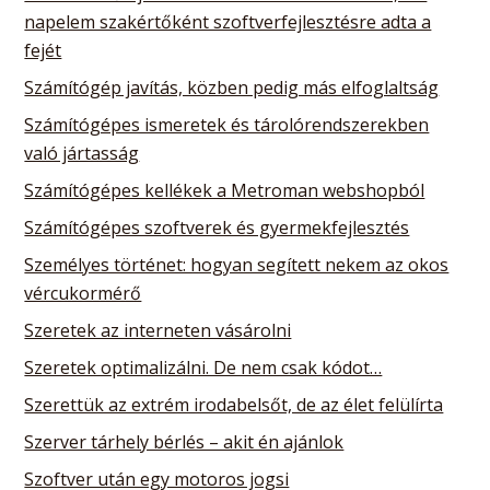
napelem szakértőként szoftverfejlesztésre adta a
fejét
Számítógép javítás, közben pedig más elfoglaltság
Számítógépes ismeretek és tárolórendszerekben
való jártasság
Számítógépes kellékek a Metroman webshopból
Számítógépes szoftverek és gyermekfejlesztés
Személyes történet: hogyan segített nekem az okos
vércukormérő
Szeretek az interneten vásárolni
Szeretek optimalizálni. De nem csak kódot…
Szerettük az extrém irodabelsőt, de az élet felülírta
Szerver tárhely bérlés – akit én ajánlok
Szoftver után egy motoros jogsi