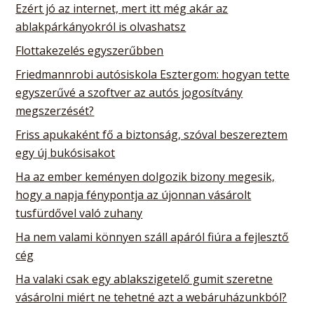
Ezért jó az internet, mert itt még akár az
ablakpárkányokról is olvashatsz
Flottakezelés egyszerűbben
Friedmannrobi autósiskola Esztergom: hogyan tette
egyszerűvé a szoftver az autós jogosítvány
megszerzését?
Friss apukaként fő a biztonság, szóval beszereztem
egy új bukósisakot
Ha az ember keményen dolgozik bizony megesik,
hogy a napja fénypontja az újonnan vásárolt
tusfürdővel való zuhany
Ha nem valami könnyen száll apáról fiúra a fejlesztő
cég
Ha valaki csak egy ablakszigetelő gumit szeretne
vásárolni miért ne tehetné azt a webáruházunkból?