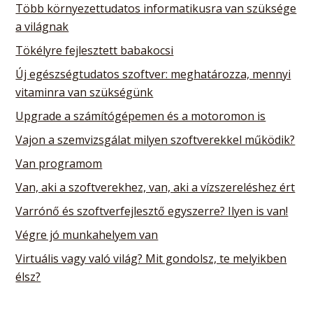
Több környezettudatos informatikusra van szüksége
a világnak
Tökélyre fejlesztett babakocsi
Új egészségtudatos szoftver: meghatározza, mennyi
vitaminra van szükségünk
Upgrade a számítógépemen és a motoromon is
Vajon a szemvizsgálat milyen szoftverekkel működik?
Van programom
Van, aki a szoftverekhez, van, aki a vízszereléshez ért
Varrónő és szoftverfejlesztő egyszerre? Ilyen is van!
Végre jó munkahelyem van
Virtuális vagy való világ? Mit gondolsz, te melyikben
élsz?