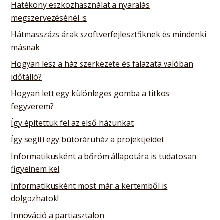
Hatékony eszközhasználat a nyaralás
megszervezésénél is
Hátmasszázs árak szoftverfejlesztőknek és mindenki
másnak
Hogyan lesz a ház szerkezete és falazata valóban
időtálló?
Hogyan lett egy különleges gomba a titkos
fegyverem?
Így építettük fel az első házunkat
Így segíti egy bútoráruház a projektjeidet
Informatikusként a bőröm állapotára is tudatosan
figyelnem kel
Informatikusként most már a kertemből is
dolgozhatok!
Innováció a partiasztalon