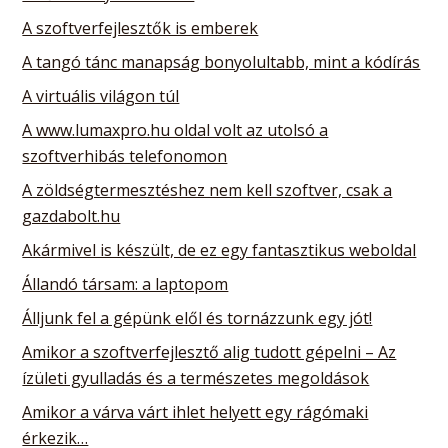
A szoftverfejlesztők is emberek
A tangó tánc manapság bonyolultabb, mint a kódírás
A virtuális világon túl
A www.lumaxpro.hu oldal volt az utolsó a
szoftverhibás telefonomon
A zöldségtermesztéshez nem kell szoftver, csak a
gazdabolt.hu
Akármivel is készült, de ez egy fantasztikus weboldal
Állandó társam: a laptopom
Álljunk fel a gépünk elől és tornázzunk egy jót!
Amikor a szoftverfejlesztő alig tudott gépelni – Az
ízületi gyulladás és a természetes megoldások
Amikor a várva várt ihlet helyett egy rágómaki
érkezik…