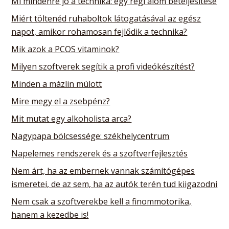
Mi mindenre jó a technika: egy régi álom beteljesítése
Miért töltenéd ruhaboltok látogatásával az egész
napot, amikor rohamosan fejlődik a technika?
Mik azok a PCOS vitaminok?
Milyen szoftverek segítik a profi videókészítést?
Minden a mázlin múlott
Mire megy el a zsebpénz?
Mit mutat egy alkoholista arca?
Nagypapa bölcsessége: székhelycentrum
Napelemes rendszerek és a szoftverfejlesztés
Nem árt, ha az embernek vannak számítógépes
ismeretei, de az sem, ha az autók terén tud kiigazodni
Nem csak a szoftverekbe kell a finommotorika,
hanem a kezedbe is!