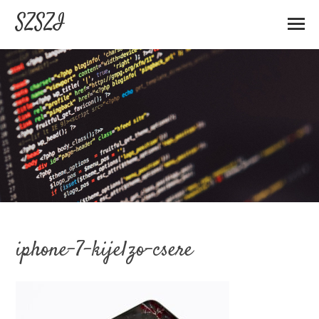
SZSZI
iphone-7-kijelzo-csere