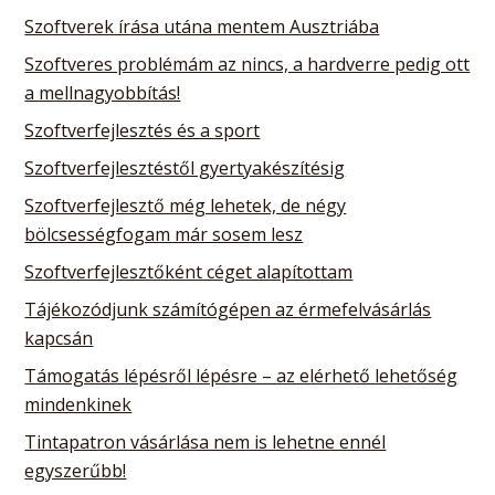
Szoftverek írása utána mentem Ausztriába
Szoftveres problémám az nincs, a hardverre pedig ott
a mellnagyobbítás!
Szoftverfejlesztés és a sport
Szoftverfejlesztéstől gyertyakészítésig
Szoftverfejlesztő még lehetek, de négy
bölcsességfogam már sosem lesz
Szoftverfejlesztőként céget alapítottam
Tájékozódjunk számítógépen az érmefelvásárlás
kapcsán
Támogatás lépésről lépésre – az elérhető lehetőség
mindenkinek
Tintapatron vásárlása nem is lehetne ennél
egyszerűbb!