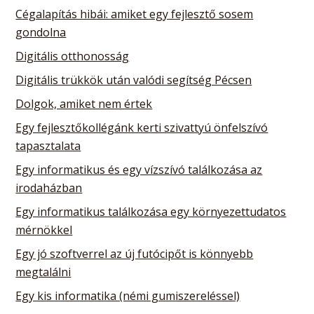
Cégalapítás hibái: amiket egy fejlesztő sosem
gondolna
Digitális otthonosság
Digitális trükkök után valódi segítség Pécsen
Dolgok, amiket nem értek
Egy fejlesztőkollégánk kerti szivattyú önfelszívó
tapasztalata
Egy informatikus és egy vízszívó találkozása az
irodaházban
Egy informatikus találkozása egy környezettudatos
mérnökkel
Egy jó szoftverrel az új futócipőt is könnyebb
megtalálni
Egy kis informatika (némi gumiszereléssel)