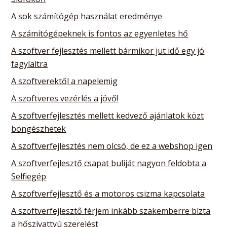
A sok számítógép használat eredménye
A számítógépeknek is fontos az egyenletes hő
A szoftver fejlesztés mellett bármikor jut idő egy jó
fagylaltra
A szoftverektől a napelemig
A szoftveres vezérlés a jövő!
A szoftverfejlesztés mellett kedvező ajánlatok közt
böngészhetek
A szoftverfejlesztés nem olcsó, de ez a webshop igen
A szoftverfejlesztő csapat buliját nagyon feldobta a
Selfiegép
A szoftverfejlesztő és a motoros csizma kapcsolata
A szoftverfejlesztő férjem inkább szakemberre bízta
a hőszivattyú szerelést