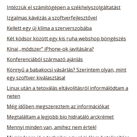
Intézzük el számítógépen a székhelyszolgáltatást
Izgalmas kávézás a szoftverfejlesztővel
Kellett egy új klíma a szerverszobába
Két kódsor között egy kis ruha webshop böngészés
Kínai „módszer” iPhone-ok javítására?
Konferenciából származó ajánlás
Könnyű a babakocsi vásárlás? Szerintem olyan, mint
egy szoftver kiválasztása!
Linux után a tetoválás eltávolításról informálódtam a
neten
Még időben megszereztem az információkat
Megtaláltam a legjobb bio hidratáló arckrémet
Mennyi minden van, amihez nem értek!