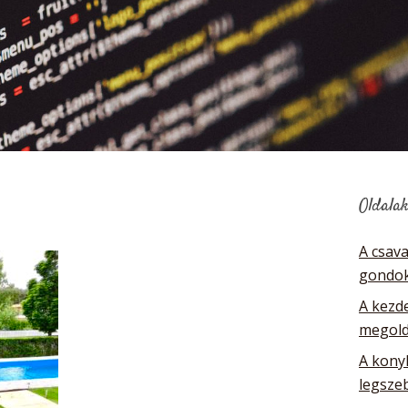
Oldala
A csav
gondok
A kezde
megol
A kony
legsze