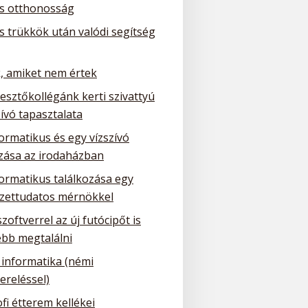
is otthonosság
is trükkök után valódi segítség
, amiket nem értek
lesztőkollégánk kerti szivattyú
ívó tapasztalata
ormatikus és egy vízszívó
ozása az irodaházban
formatikus találkozása egy
zettudatos mérnökkel
szoftverrel az új futócipőt is
bb megtalálni
 informatika (némi
ereléssel)
fi étterem kellékei