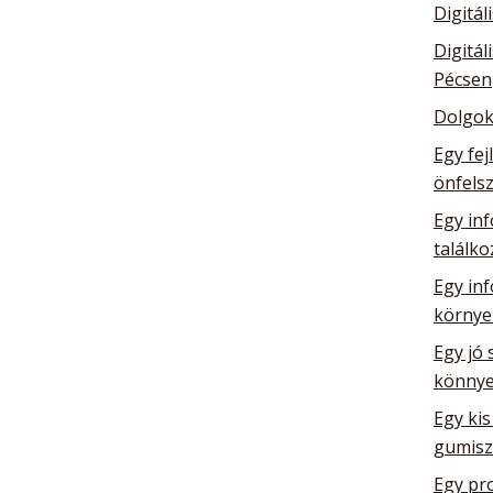
Digitál
Digitál
Pécsen
Dolgok
Egy fej
önfelsz
Egy inf
találk
Egy in
környe
Egy jó 
könnye
Egy kis
gumisz
Egy pro