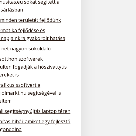
nusitas.eu sokat segített a
ásárlásban
 minden területét fejlődünk
rmatika fejlődése és
napjainkra gyakorolt hatása
ernet nagyon sokoldalú
sotthon szoftverek
ülten fogadják a hőszivattyús
ereket is
rafikus szoftvert a
/lolmarkt.hu segítségével is
eltem
li segítségnyújtás laptop téren
ítás hibái: amiket egy fejlesztő
gondolna