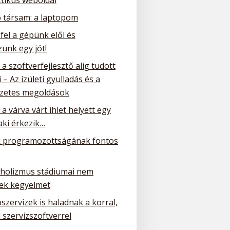
ó társam: a laptopom
 fel a gépünk elől és
unk egy jót!
a szoftverfejlesztő alig tudott
 – Az ízületi gyulladás és a
zetes megoldások
a várva várt ihlet helyett egy
ki érkezik…
 programozottságának fontos
oholizmus stádiumai nem
ek kegyelmet
szervizek is haladnak a korral,
 szervizszoftverrel