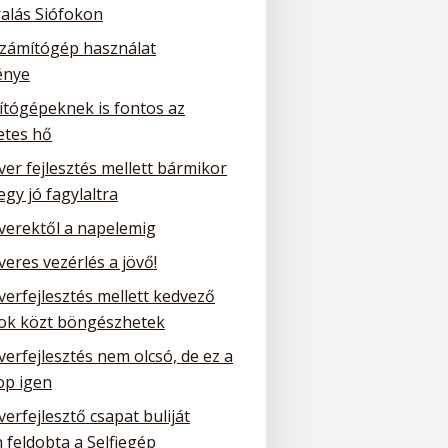
ralás Siófokon
számítógép használat
énye
ítógépeknek is fontos az
etes hő
ver fejlesztés mellett bármikor
 egy jó fagylaltra
tverektől a napelemig
veres vezérlés a jövő!
verfejlesztés mellett kedvező
tok közt böngészhetek
verfejlesztés nem olcsó, de ez a
p igen
verfejlesztő csapat buliját
 feldobta a Selfiegép