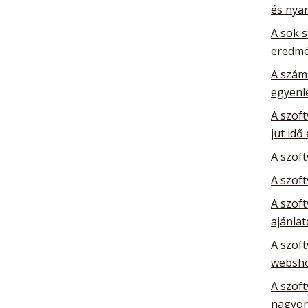
és nya
A sok 
eredm
A szám
egyenl
A szoft
jut idő
A szof
A szoft
A szoft
ajánla
A szoft
websho
A szoft
nagyon