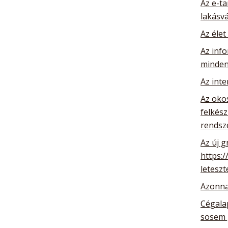
Az e-ta
lakásv
Az élet
Az info
minden
Az int
Az oko
felkész
rendsz
Az új g
https:/
leteszt
Azonna
Cégalap
sosem 