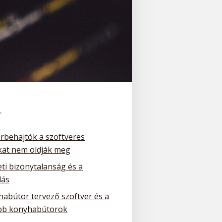
k
arbehajtók a szoftveres
at nem oldják meg
ti bizonytalanság és a
dás
habútor tervező szoftver és a
bb konyhabútorok