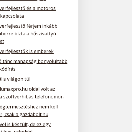
verfejlesztő és a motoros
 kapcsolata
verfejlesztő férjem inkább
berre bízta a hőszivattyú
st
verfejlesztők is emberek
ó tánc manapság bonyolultabb,
kódírás
ális világon túl
lumaxpro.hu oldal volt az
 a szoftverhibás telefonomon
ségtermesztéshez nem kell
r, csak a gazdabolt.hu
el is készült, de ez egy
ztikus weboldal