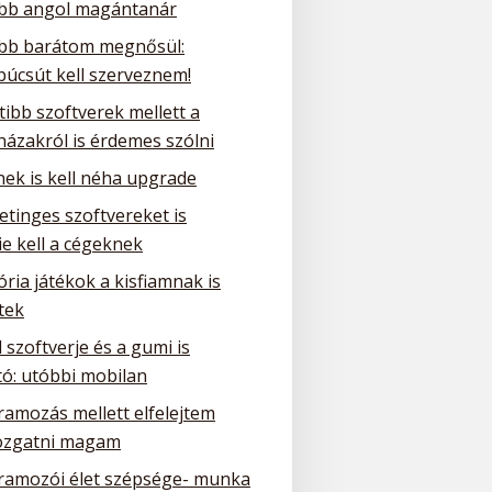
obb angol magántanár
obb barátom megnősül:
búcsút kell szerveznem!
tibb szoftverek mellett a
házakról is érdemes szólni
nek is kell néha upgrade
etinges szoftvereket is
e kell a cégeknek
ria játékok a kisfiamnak is
tek
 szoftverje és a gumi is
tó: utóbbi mobilan
ramozás mellett elfelejtem
zgatni magam
ramozói élet szépsége- munka