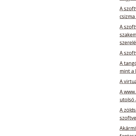
A szoft
csizma
A szoft
szakem
szerelé
A szoft
A tang
mint a 
A virtu
A www.
utolsó
A zöld
szoftve
Akármiv
fantas