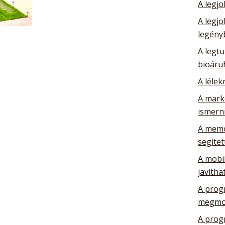
A legj
A legj
legény
A legtu
bioáru
A lélek
A mark
ismerni
A memó
segítet
A mobil
javítha
A prog
megmo
A prog