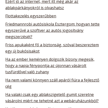
Ezért jó az internet, mert itt még akár az
ablakpárkányokról is olvashatsz
Flottakezelés egyszerűbben
Friedmannrobi autósiskola Esztergom: hogyan tette
egyszerűvé a szoftver az autós jogosítvány
megszerzését?
Friss apukaként fő a biztonság, szóval beszereztem
egy új bukósisakot
Ha az ember keményen dolgozik bizony megesik,
hogy a napja fénypontja az újonnan vásárolt
tusfürdővel való zuhany
Ha nem valami könnyen száll apáról fiúra a fejlesztő
cég
Ha valaki csak egy ablakszigetelő gumit szeretne
vásárolni miért ne tehetné azt a webáruházunkból?