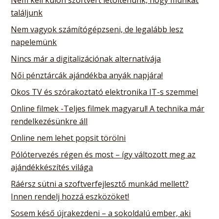
találjunk
Nem vagyok számítógépzseni, de legalább lesz
napelemünk
Nincs már a digitalizációnak alternatívája
Női pénztárcák ajándékba anyák napjára!
Okos TV és szórakoztató elektronika IT-s szemmel
Online filmek -Teljes filmek magyarul! A technika már
rendelkezésünkre áll
Online nem lehet popsit törölni
Pólótervezés régen és most – így változott meg az
ajándékkészítés világa
Ráérsz sütni a szoftverfejlesztő munkád mellett?
Innen rendelj hozzá eszközöket!
Sosem késő újrakezdeni – a sokoldalú ember, aki