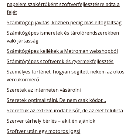
napelem szakértőként szoftverfejlesztésre adta a
fejét
Számítógép javítás, közben pedig más elfoglaltság
Számítógépes ismeretek és tárolórendszerekben
való jártasság
Számítógépes kellékek a Metroman webshopból
Számítógépes szoftverek és gyermekfejlesztés
Személyes történet: hogyan segített nekem az okos
vércukormérő
Szeretek az interneten vásárolni
Szeretek optimalizálni. De nem csak kódot…
Szerettük az extrém irodabelsőt, de az élet felülírta
Szerver tárhely bérlés – akit én ajánlok
Szoftver után egy motoros jogsi