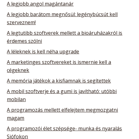
A legjobb angol magántanár
A legjobb barátom megnősül: legénybúcsút kell
szerveznem!
A legtutibb szoftverek mellett a bioáruházakról is
érdemes szólni
A léleknek is kell néha upgrade
A marketinges szoftvereket is ismernie kell a
cégeknek
A memória játékok a kisfiamnak is segítettek
A mobil szoftverje és a gumi is javítható: utóbbi
mobilan
A programozás mellett elfelejtem megmozgatni
magam
A programozói élet szépsége- munka és nyaralás
Siófokon