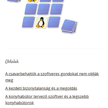
Oldalak
A csavarbehajtók a szoftveres gondokat nem oldják
meg
A kezdeti bizonytalanság és a megoldás
A konyhabútor tervező szoftver és a legszebb
konyhabútorok