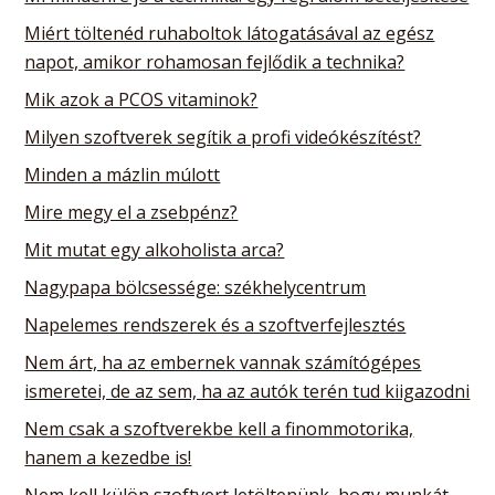
Miért töltenéd ruhaboltok látogatásával az egész
napot, amikor rohamosan fejlődik a technika?
Mik azok a PCOS vitaminok?
Milyen szoftverek segítik a profi videókészítést?
Minden a mázlin múlott
Mire megy el a zsebpénz?
Mit mutat egy alkoholista arca?
Nagypapa bölcsessége: székhelycentrum
Napelemes rendszerek és a szoftverfejlesztés
Nem árt, ha az embernek vannak számítógépes
ismeretei, de az sem, ha az autók terén tud kiigazodni
Nem csak a szoftverekbe kell a finommotorika,
hanem a kezedbe is!
Nem kell külön szoftvert letöltenünk, hogy munkát