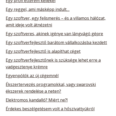
Egy profi étterem kellékei
Egy reggel, ami másképp indult…
Egy szoftver, egy felismerés – és a villamos hálózat,
amit ideje volt átnézetni
Egy szoftveres, akinek igénye van lángvágó gépre
Egy szoftverfejlesztő barátom vállalkozásba kezdett
Egy szoftverfejlesztő is alapíthat céget
Egy szoftverfejlesztőnek is szüksége lehet erre a
vadgesztenye krémre
Egyenpólók az új cégemnél
Ékszertervezés programokkal, vagy swarovski
ékszerek rendelése a neten?
Elektromos kandalló? Miért ne?!
Érdekes beszélgetésem volt a hőszivattyúkról