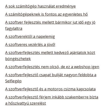
A sok számítógép használat eredménye
A számítógépeknek is fontos az egyenletes hő
A szoftver fejlesztés mellett bármikor jut idő egy jó
fagylaltra
A szoftverektől a napelemig
A szoftveres vezérlés a jövő!
A szoftverfejlesztés mellett kedvező ajánlatok közt
böngészhetek
A szoftverfejlesztés nem olcsó, de ez a webshop igen
A szoftverfejlesztő csapat buliját nagyon feldobta a
Selfiegép
A szoftverfejlesztő és a motoros csizma kapcsolata
A szoftverfejlesztő férjem inkább szakemberre bízta
a hőszivattyú szerelést