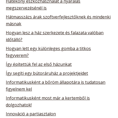
Hatékony eszközhasználat a nyaralás
megszervezésénél is
Hátmasszázs árak szoftverfejlesztőknek és mindenki
másnak
Hogyan lesz a ház szerkezete és falazata valóban
időtálló?
Hogyan lett egy különleges gomba a titkos
fegyverem?
Így építettük fel az első házunkat
Így segíti egy bútoráruház a projektjeidet
Informatikusként a bőröm állapotára is tudatosan
figyelnem kel
Informatikusként most már a kertemből is
dolgozhatok!
Innováció a partiasztalon