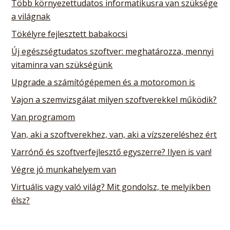
Több környezettudatos informatikusra van szüksége
a világnak
Tökélyre fejlesztett babakocsi
Új egészségtudatos szoftver: meghatározza, mennyi
vitaminra van szükségünk
Upgrade a számítógépemen és a motoromon is
Vajon a szemvizsgálat milyen szoftverekkel működik?
Van programom
Van, aki a szoftverekhez, van, aki a vízszereléshez ért
Varrónő és szoftverfejlesztő egyszerre? Ilyen is van!
Végre jó munkahelyem van
Virtuális vagy való világ? Mit gondolsz, te melyikben
élsz?