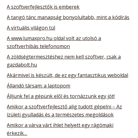
A szoftverfejlesztők is emberek
A tangó tánc manapság bonyolultabb, mint a kódírás
A virtuális világon túl
A www.lumaxpro.hu oldal volt az utolsó a
szoftverhibás telefonomon
A zöldségtermesztéshez nem kell szoftver, csak a
gazdabolt.hu
Akármivel is készült, de ez egy fantasztikus weboldal
Állandó társam: a laptopom
Álljunk fel a gépünk elől és tornázzunk egy jót!
Amikor a szoftverfejlesztő alig tudott gépelni – Az
ízületi gyulladás és a természetes megoldások
Amikor a várva várt ihlet helyett egy rágómaki
érkezik…