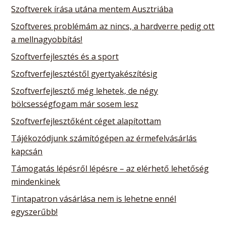
Szoftverek írása utána mentem Ausztriába
Szoftveres problémám az nincs, a hardverre pedig ott
a mellnagyobbítás!
Szoftverfejlesztés és a sport
Szoftverfejlesztéstől gyertyakészítésig
Szoftverfejlesztő még lehetek, de négy
bölcsességfogam már sosem lesz
Szoftverfejlesztőként céget alapítottam
Tájékozódjunk számítógépen az érmefelvásárlás
kapcsán
Támogatás lépésről lépésre – az elérhető lehetőség
mindenkinek
Tintapatron vásárlása nem is lehetne ennél
egyszerűbb!