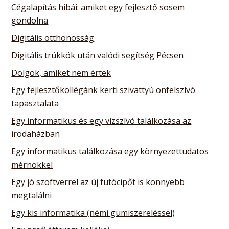
Cégalapítás hibái: amiket egy fejlesztő sosem
gondolna
Digitális otthonosság
Digitális trükkök után valódi segítség Pécsen
Dolgok, amiket nem értek
Egy fejlesztőkollégánk kerti szivattyú önfelszívó
tapasztalata
Egy informatikus és egy vízszívó találkozása az
irodaházban
Egy informatikus találkozása egy környezettudatos
mérnökkel
Egy jó szoftverrel az új futócipőt is könnyebb
megtalálni
Egy kis informatika (némi gumiszereléssel)