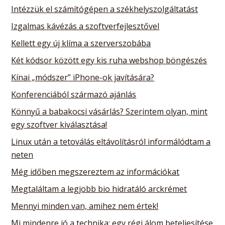
Intézzük el számítógépen a székhelyszolgáltatást
Izgalmas kávézás a szoftverfejlesztővel
Kellett egy új klíma a szerverszobába
Két kódsor között egy kis ruha webshop böngészés
Kínai „módszer” iPhone-ok javítására?
Konferenciából származó ajánlás
Könnyű a babakocsi vásárlás? Szerintem olyan, mint
egy szoftver kiválasztása!
Linux után a tetoválás eltávolításról informálódtam a
neten
Még időben megszereztem az információkat
Megtaláltam a legjobb bio hidratáló arckrémet
Mennyi minden van, amihez nem értek!
Mi mindenre jó a technika: egy régi álom beteljesítése